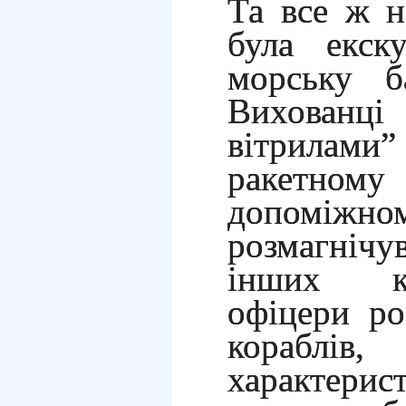
Та все ж 
була екску
морську б
Вихова
вітрила
ракетному
допомі
розмагніч
інших ко
офіцери ро
кораблі
характери