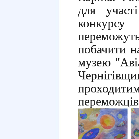
для участ
конкурс
переможуть
побачити н
музею "Аві
Чернігівщ
проходит
переможців