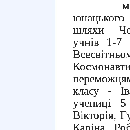
м
юнацького
шляхи Чер
учнів 1-7 
Всесвітнь
Космон
переможця
класу - Ів
учениці 5
Вікторія, 
Каріна. Ро