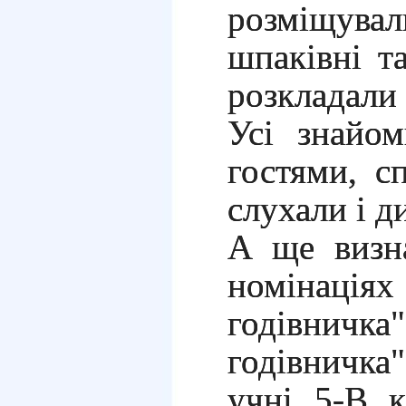
розміщув
шпаківні т
розкладали
Усі знайом
гостями, с
слухали і д
А ще визн
номінац
годівничк
годівничк
учні 5-В к