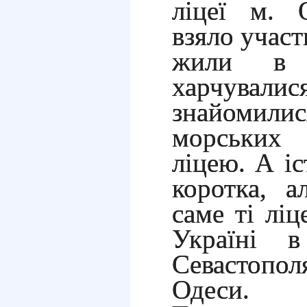
ліцеї м. 
взяло участ
жили в 
харчувал
знайоми
морських л
ліцею. А іс
коротка, а
саме ті ліц
Україні 
Севастопо
Одеси.