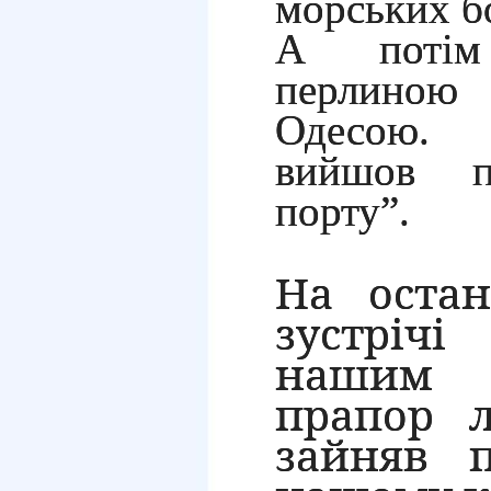
морських б
А потім
перлиною 
Одесою. 
вийшов 
порту”.
На остан
зустрі
нашим 
прапор 
зайняв 