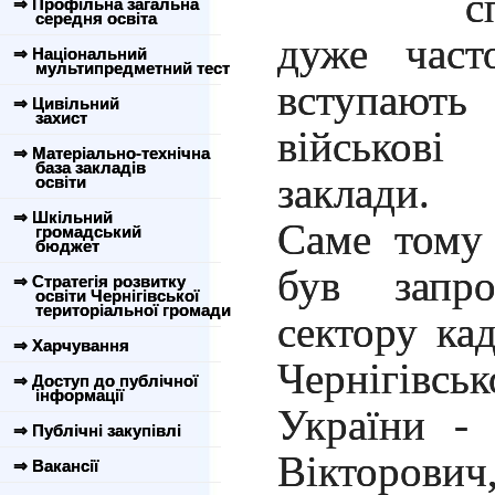
с
⇒ Профільна загальна
середня освіта
дуже част
⇒ Національний
мультипредметний тест
вступаю
⇒ Цивільний
захист
військові
⇒ Матеріально-технічна
база закладів
заклади.
освіти
⇒ Шкільний
Саме тому 
громадський
бюджет
був запро
⇒ Стратегія розвитку
освіти Чернігівської
територіальної громади
сектору ка
⇒ Харчування
Чернігів
⇒ Доступ до публічної
інформації
України -
⇒ Публічні закупівлі
Вікторов
⇒ Вакансії