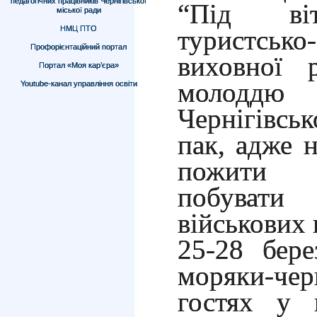
педагогічних працівників Чернігівської
“Під ві
міської ради
НМЦ ПТО
туристсь
Профорієнтаційний портал
виховної 
Портал «Моя кар’єра»
молоддю у
Youtube-канал управління освіти
Чернігівськ
пак, адже 
пожити 
побуват
військових 
25-28 бер
моряки-чер
гостях у в