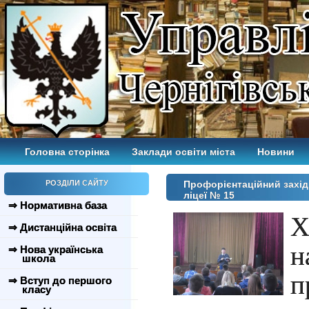
Головна сторінка
Заклади освіти міста
Новини
РОЗДІЛИ САЙТУ
Профорієнтаційний захід
ліцеї № 15
⇒ Нормативна база
Х
⇒ Дистанційна освіта
н
⇒ Нова українська
школа
п
⇒ Вступ до першого
класу