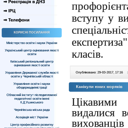
⇒ Реєстрація в ДНЗ
профорієнт
⇒ ІРЦ
вступу у в
⇒ Телефони
спеціальні
КОРИСНІ ПОСИЛАННЯ
експертиз
Міністерство освіти і науки України
класів.
Український центр оцінювання якості
освіти
Київський регіональний центр
оцінювання якості освіти
Опубліковано: 29-03-2017, 17:16
|
Управління Державної служби якості
освіти у Чернігівській області
Управління освіти і науки
Канікули юних моряків
облдержадміністрації
Обласний інститут післядипломної
Цікавими
педагогічної освіти імені
К.Д.Ушинського
видалися в
Чернігівська міська рада
Асоціація міст України
вихованців
Центр професійного розвитку