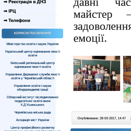
давні ча
⇒ Реєстрація в ДНЗ
майстер 
⇒ ІРЦ
⇒ Телефони
задоволе
КОРИСНІ ПОСИЛАННЯ
емоції.
Міністерство освіти і науки України
Український центр оцінювання якості
освіти
Київський регіональний центр
оцінювання якості освіти
Управління Державної служби якості
освіти у Чернігівській області
Управління освіти і науки
облдержадміністрації
Обласний інститут післядипломної
педагогічної освіти імені
К.Д.Ушинського
Чернігівська міська рада
Опубліковано: 28-03-2017, 14:47
|
Асоціація міст України
Центр професійного розвитку