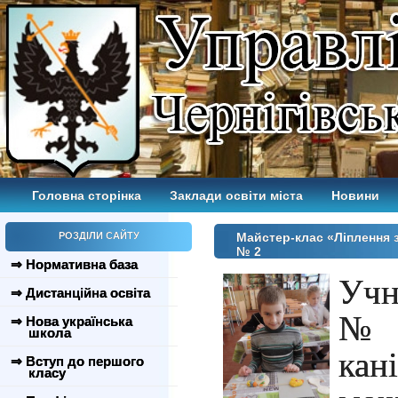
Головна сторінка
Заклади освіти міста
Новини
РОЗДІЛИ САЙТУ
Майстер-клас «Ліплення 
№ 2
⇒ Нормативна база
Уч
⇒ Дистанційна освіта
№2
⇒ Нова українська
школа
ка
⇒ Вступ до першого
класу