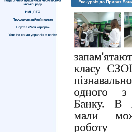
педагогічних працівників Чернігівської
Екскурсія до Приват Бан
міської ради
НМЦ ПТО
Профорієнтаційний портал
Портал «Моя кар’єра»
Youtube-канал управління освіти
запам
'
ятаю
класу СЗО
пізнаваль
одного з 
Банку. В х
мали мож
роб