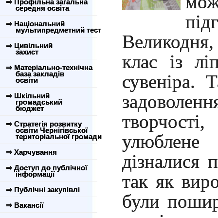
мож
⇒ Профільна загальна
середня освіта
під
⇒ Національний
мультипредметний тест
Великодня,
⇒ Цивільний
захист
клас із лі
⇒ Матеріально-технічна
база закладів
сувеніра. 
освіти
задоволенн
⇒ Шкільний
громадський
бюджет
творчості
⇒ Стратегія розвитку
освіти Чернігівської
улюблене
територіальної громади
⇒ Харчування
дізналися п
⇒ Доступ до публічної
інформації
так як виро
⇒ Публічні закупівлі
були пошир
⇒ Вакансії