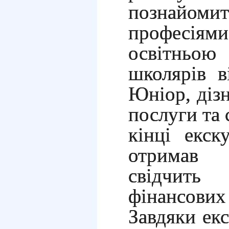
познайомит
професія
освітньо
школярів в
Юніор, дізн
послуги та 
кінці екск
отримав 
свідчить
фінансови
Завдяки екс