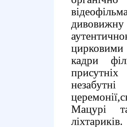
відеофі
дивовижну
аутенти
цирковими
кадри філ
присутн
незабутн
церемонії
Мацурі т
ліхтариків