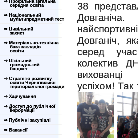
⇒ Профільна загальна
38 предста
середня освіта
Довг
⇒ Національний
мультипредметний тест
найспортив
⇒ Цивільний
захист
Довганіч, я
⇒ Матеріально-технічна
база закладів
серед уча
освіти
колектив Д
⇒ Шкільний
громадський
бюджет
вихованці
⇒ Стратегія розвитку
освіти Чернігівської
успіхом! Так
територіальної громади
⇒ Харчування
⇒ Доступ до публічної
інформації
⇒ Публічні закупівлі
⇒ Вакансії