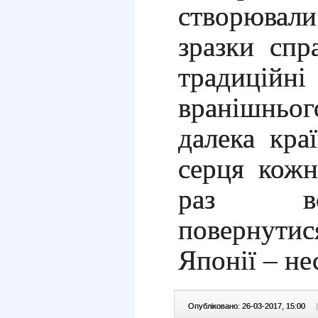
створювали
зразки спра
традиційн
вранішньог
далека кра
серця кожн
раз вс
повернут
Японії –
не
Опубліковано: 26-03-2017, 15:00
|