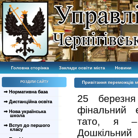
Головна сторінка
Заклади освіти міста
Новини
РОЗДІЛИ САЙТУ
Привітання переможців м
⇒ Нормативна база
25 березня
⇒ Дистанційна освіта
фінальний 
⇒ Нова українська
школа
тато, я –
⇒ Вступ до першого
класу
Дошкільний