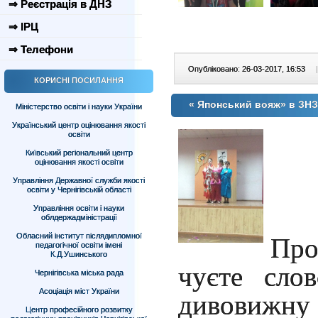
⇒ Реєстрація в ДНЗ
⇒ ІРЦ
⇒ Телефони
Опубліковано: 26-03-2017, 16:53
|
КОРИСНІ ПОСИЛАННЯ
« Японський вояж» в ЗНЗ
Міністерство освіти і науки України
Український центр оцінювання якості
освіти
Київський регіональний центр
оцінювання якості освіти
Управління Державної служби якості
освіти у Чернігівській області
Управління освіти і науки
облдержадміністрації
Обласний інститут післядипломної
Про
педагогічної освіти імені
К.Д.Ушинського
чуєте сло
Чернігівська міська рада
Асоціація міст України
дивовиж
Центр професійного розвитку