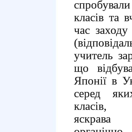
спробувал
класів та 
час заходу
(відповіда
учитель зар
що відбув
Японії в Ук
серед яки
класів, б
яскрава 
органічн