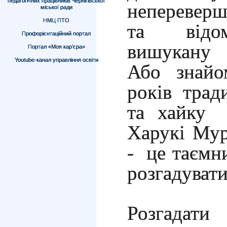
педагогічних працівників Чернігівської
непереверш
міської ради
НМЦ ПТО
та відом
Профорієнтаційний портал
вишукану 
Портал «Моя кар’єра»
Youtube-канал управління освіти
Або знайо
років трад
та хайку 
Харукі Мур
- це таємн
розгадувати
Розгадати