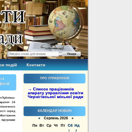
си подій
Контакти
ті
ПРО УПРАВЛІННЯ
фесії
→ Список працівників
апарату управління освіти
Чернігівської міської ради
 «Публічно-
країні» 24
лізничного
КАЛЕНДАР НОВИН
ості серед
 «Монтажник
«
Серпень 2026 »
а підтримки
Пн
Вт
Ср
Чт
Пт
Сб
Нд
1
2