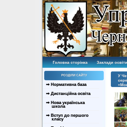
Головна сторінка
Заклади освіти
РОЗДІЛИ САЙТУ
У Че
сере
⇒ Нормативна база
«Мон
⇒ Дистанційна освіта
⇒ Нова українська
школа
⇒ Вступ до першого
класу