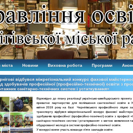
 міста
Новини
Виховна робота
Програми
Анон
рнігові відбувся міжрегіональний конкурс фахової майстернос
д здобувачів професійної (професійно-технічної) освіти з про
тажник санітарно-технічних систем і устаткування»
Відповідно до плану реалізації українсько-швейцарського проекту
приватне партнерство для поліпшення сантехнічної освіти в У
квітня 2019 року на базі Чернігівського професійного ліцею за
транспорту відбувся міжрегіональний конкурс фахової майстерн
здобувачів професійної (професійно-технічної) освіти з професії
санітарно-технічних систем і устаткування» з метою виявлення т
обдарованої молоді в системі професійно-технічної освіти.
У конкурсі взяли участь команди п’яти закладів освіти: