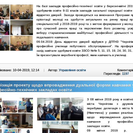
На базі закладів професійно-технічної освіти у березні-квітні 20
здобувачів освіти 9-11 класів закладів загальної середньої освіти
відкритих дверей. Заходи проводяться на виконання Програми п
орієнтації молоді на здобуття актуальних на ринку праці п
спеціальностей у 2018-2019 році та з метою формування у молод
про сучасний ринок праці та перспективи його розвитку, усв
вибору старшокласниками майбутньої професійної діяльності т
подальшого навчання.
09.04.2019 День відкритих дверей відбувся у ДПТНЗ "Чернігі
професійне училище побутового обслуговування". На профорі
захід завітали здобувачі освіти ЗЗСО №№ 5, 11, 15, 19, 24, 30, 31, 
Їм презентували виробничі професії, яким навчають в училищі.
ковано: 10-04-2019, 12:14
|
Автор:
Управління освіти
Коментарі
Переглядів:
1197
ізація проекту щодо впровадження дуальної форми навчання 
есійно-технічних закладах освіти
З 08 квітня 2019 року в освітн
міста Чернігова з дружні
перебуває делегація з міста 
(Німеччина) у рамках реалізац
щодо
впровадження дуаль
навчання у професійно-т
закладах освіти.
09 квітня 2019 р. 