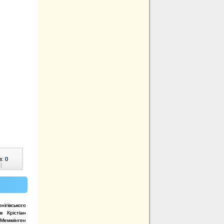
в:
0
|
ігівського
в Крістіан
 Меммінген