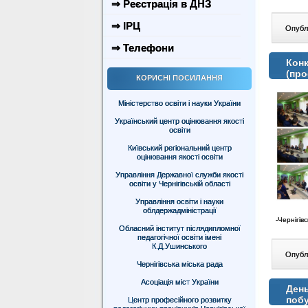
⇒ Реєстрація в ДНЗ
⇒ ІРЦ
Опублі
⇒ Телефони
Конк
(про
КОРИСНІ ПОСИЛАННЯ
Міністерство освіти і науки України
Український центр оцінювання якості
освіти
Київський регіональний центр
оцінювання якості освіти
Управління Державної служби якості
освіти у Чернігівській області
Управління освіти і науки
облдержадміністрації
-Чернігів
Обласний інститут післядипломної
педагогічної освіти імені
К.Д.Ушинського
Опублі
Чернігівська міська рада
Асоціація міст України
День
поб
Центр професійного розвитку