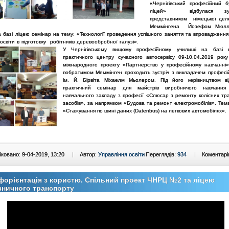
«Чернігівський професійний б
ліцей» відбулася зу
представником німецької деле
Меммінгена Йозефом Мюлл
а базі ліцею семінар на тему: «Технології проведення успішного заняття та впровадження
освіти в підготовку робітників деревообробної галузі».
У Чернігівському вищому професійному училищі на базі н
практичного центру сучасного автосервісу 09-10.04.2019 рок
міжнародного проекту «Партнерство у професійному навчанні»
побратимом Меммінген проходить зустріч з викладачем професі
ім. Й. Бірвіта Міхаелм Мьолером. Під його керівництвом ві
практичний семінар для майстрів виробничого навчання
навчального закладу з професії «Слюсар з ремонту колісних тр
засобів», за напрямком «Будова та ремонт електромобілів». Тема
«Стажування по шині даних (Datenbus) на легкових автомобілях».
ковано: 9-04-2019, 13:20
|
Автор:
Управління освіти
Переглядів:
934
|
Коментарі
орієнтація з користю. Спільний проект ЧНРЦ №2 та ліцею
зничного транспорту