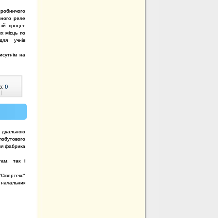
иробничого
много реле
ній процес
х місць по
ля учнів
рисутнім на
в:
0
|
 дуальною
бутового
ня фабрика
ам, так і
"Сівертекс"
 начальник