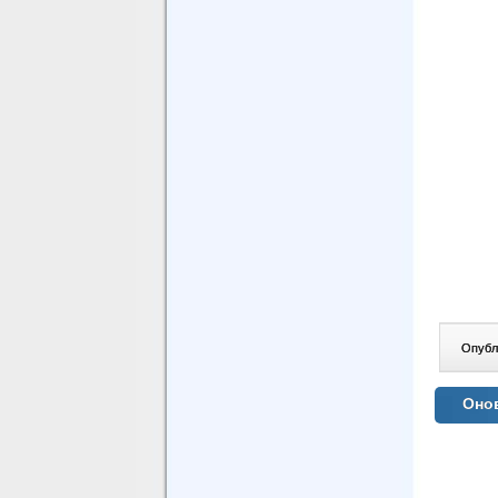
Опублі
Онов