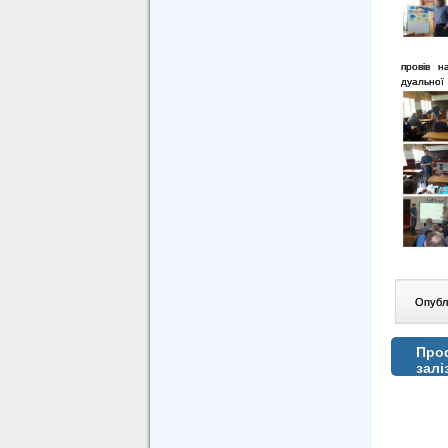
провів н
дуальної 
Опублі
Проф
залі