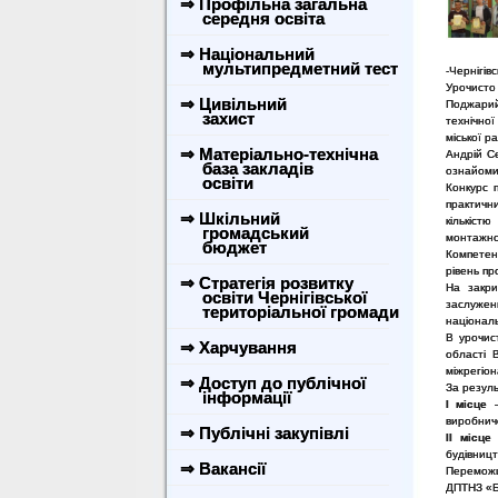
⇒ Профільна загальна
середня освіта
⇒ Національний
мультипредметний тест
-Чернігів
Урочисто
⇒ Цивільний
Поджарий
захист
технічної
міської р
⇒ Матеріально-технічна
Андрій С
база закладів
ознайомив
освіти
Конкурс 
практичн
⇒ Шкільний
кількіст
громадський
монтажно
бюджет
Компетен
рівень пр
⇒ Стратегія розвитку
На закри
освіти Чернігівської
заслужен
територіальної громади
національ
В урочис
⇒ Харчування
області 
міжрегіо
⇒ Доступ до публічної
За резуль
інформації
I місце
–
виробнич
⇒ Публічні закупівлі
II місце
–
будівницт
⇒ Вакансії
Переможці
ДПТНЗ «Б