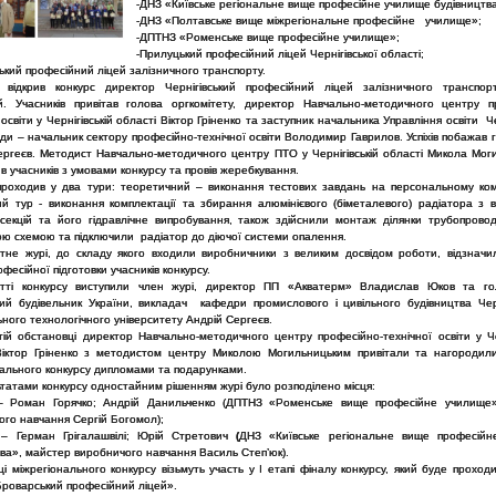
-ДНЗ «Київське регіональне вище професійне училище будівництв
-ДНЗ «Полтавське вище міжрегіональне професійне училище»;
-ДПТНЗ «Роменське вище професійне училище»;
-Прилуцький професійний ліцей Чернігівської області;
ський професійний ліцей залізничного транспорту.
 відкрив конкурс директор Чернігівський професійний ліцей залізничного транспо
. Учасників привітав голова оргкомітету, директор Навчально-методичного центру п
 освіти у Чернігівській області Віктор Гріненко та заступник начальника Управління освіти Че
ади – начальник сектору професійно-технічної освіти Володимир Гаврилов. Успіхів побажав 
ергеєв. Методист Навчально-методичного центру ПТО у Чернігівській області Микола Мог
 учасників з умовами конкурсу та провів жеребкування.
проходив у два тури: теоретичний – виконання тестових завдань на персональному ком
ий тур - виконання комплектації та збирання алюмінієвого (біметалевого) радіатора з в
ю секцій та його гідравлічне випробування, також здійснили монтаж ділянки трубопровод
ю схемою та підключили радіатор до діючої системи опалення.
тне журі, до складу якого входили виробничники з великим досвідом роботи, відзначи
офесійної підготовки учасників конкурсу.
тті конкурсу виступили член журі, директор ПП «Акватерм» Владислав Юков та го
ий будівельник України, викладач кафедри промислового і цивільного будівництва Черн
ного технологічного університету Андрій Сергеєв.
тій обстановці директор Навчально-методичного центру професійно-технічної освіти у Чер
Віктор Гріненко з методистом центру Миколою Могильницьким привітали та нагородили
нального конкурсу дипломами та подарунками.
татами конкурсу одностайним рішенням журі було розподілено місця:
 Роман Горячко; Андрій Данильченко (ДПТНЗ «Роменське вище професійне училище»
ого навчання Сергій Богомол);
 Герман Грігалашвілі; Юрій Стретович
(
ДНЗ «Київське регіональне вище професійн
ва», майстер виробничого навчання Василь Степ’юк).
 міжрегіонального конкурсу візьмуть участь у I етапі фіналу конкурсу, який буде проход
роварський професійний ліцей».