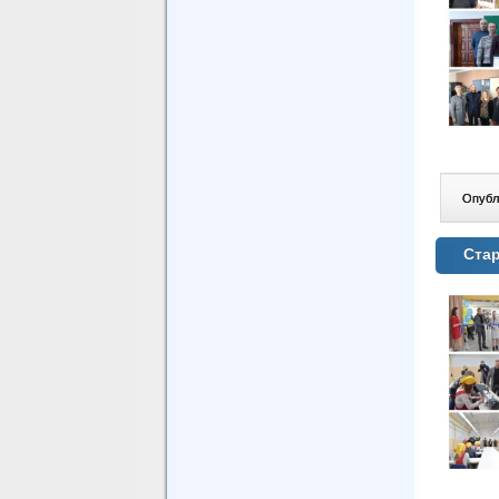
Опублі
Стар