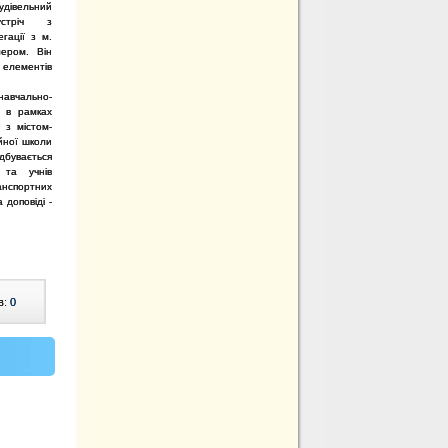
удівельний
стріч з
гації з м.
ером. Він
 елементів
авчально-
у в рамках
 з містом-
йної школи
дбувається
 та учнів
анспортних
 доповіді -
в:
0