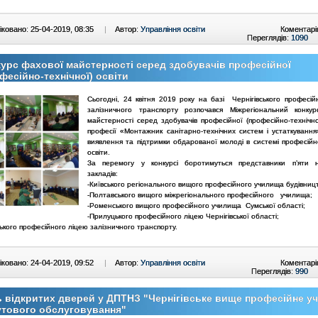
ковано: 25-04-2019, 08:35
|
Автор:
Управління освіти
Коментарі
Переглядів:
1090
урс фахової майстерності серед здобувачів професійної
фесійно-технічної) освіти
Сьогодні, 24 квітня 2019 року на базі Чернігівського професій
залізничного транспорту розпочався Міжрегіональний конку
майстерності серед здобувачів професійної (професійно-технічно
професії «Монтажник санітарно-технічних систем і устаткуванн
виявлення та підтримки обдарованої молоді в системі професійно
освіти.
За перемогу у конкурсі боротимуться представники п’яти н
закладів:
-Київського регіонального вищого професійного училища будівниц
-Полтавського вищого міжрегіонального професійного училища;
-Роменського вищого професійного училища Сумської області;
-Прилуцького професійного ліцею Чернігівської області;
ського професійного ліцею залізничного транспорту.
ковано: 24-04-2019, 09:52
|
Автор:
Управління освіти
Коментарі
Переглядів:
990
 відкритих дверей у ДПТНЗ "Чернігівське вище професійне у
утового обслуговування"