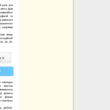
19 року для
 міста Днів
рофесійної
рофесій та
і уявлення
ідомленого
а напрямку
вське вище
єнтаційний
32, 34, 35.
в:
0
|
у
іх закладах
м візитом
Меммінгена
ії проекту
ної форми
ехнічних
в ДПТНЗ