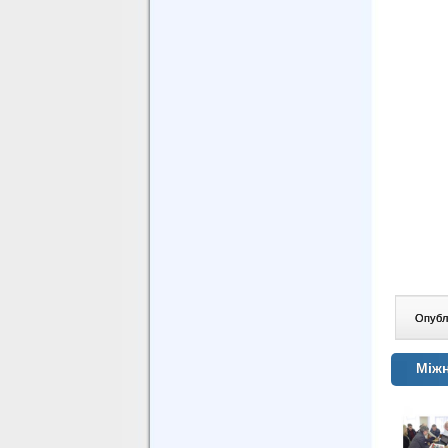
Опублі
Між