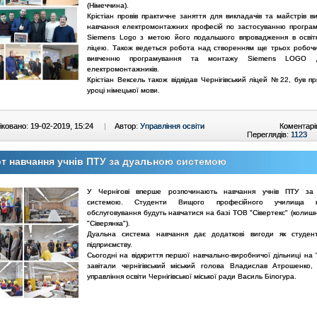
(Німеччина).
Крістіан провів практичне заняття для викладачів та майстрів в
навчання електромонтажних професій по застосуванню програ
Siemens Logo з метою його подальшого впровадження в освіт
ліцею. Також ведеться робота над створенням ще трьох робочи
вивченню програмування та монтажу Siemens LOGO д
електромонтажників.
Крістіан Вексель також відвідав Чернігівський ліцей №22, був п
уроці німецької мови.
ковано: 19-02-2019, 15:24
|
Автор:
Управління освіти
Коментарі
Переглядів:
1123
т навчання учнів ПТУ за дуальною системою
У Чернігові вперше розпочинають навчання учнів ПТУ за
системою. Студенти Вищого професійного училища по
обслуговування будуть навчатися на базі ТОВ "Сівертекс" (колиш
"Сіверянка").
Дуальна система навчання дає додаткові вигоди як студент
підприємству.
Сьогодні на відкриття першої навчально-виробничої дільниці на 
завітали чернігівський міський голова Владислав Атрошенко,
управління освіти Чернігівської міської ради Василь Білогура.