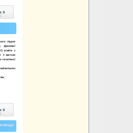
в:
0
|
ного ліцею
рс фахової
ї) освіти з
я» з метою
-технічної
авчальних
тва;
в:
0
|
чилище