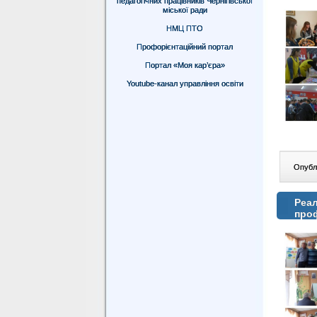
педагогічних працівників Чернігівської
міської ради
НМЦ ПТО
Профорієнтаційний портал
Портал «Моя кар’єра»
Youtube-канал управління освіти
Опублі
Реал
проф