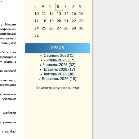
а»;
3
4
5
7
8
9
6
10
11
12
14
15
16
13
17
18
19
20
21
22
23
рту Максим
24
25
26
27
28
29
30
рофесійно-
рнігівської
31
голова журі
ильницький
АРХИВ
пʼютері та
Серпень 2026 (1)
ідповідною
Липень 2026 (17)
у згідно з
Червень 2026 (32)
Травень 2026 (17)
ло високий
Квітень 2026 (38)
Березень 2026 (15)
лова журі,
ігівського
Показати архів повністю
нігівській
 учасників
, майстер
е училище
ити на базі