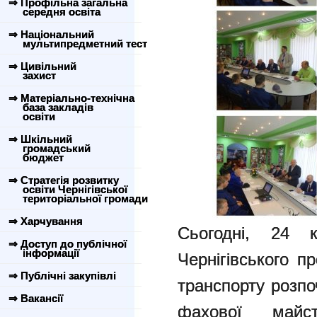
⇒ Профільна загальна
середня освіта
⇒ Національний
мультипредметний тест
⇒ Цивільний
захист
⇒ Матеріально-технічна
база закладів
освіти
⇒ Шкільний
громадський
бюджет
⇒ Стратегія розвитку
освіти Чернігівської
територіальної громади
⇒ Харчування
Сьогодні, 24 
⇒ Доступ до публічної
інформації
Чернігівського п
⇒ Публічні закупівлі
транспорту розпо
⇒ Вакансії
фахової майст