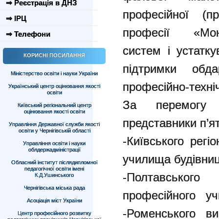
⇒ Реєстрація в ДНЗ
професійної (пр
⇒ ІРЦ
професії «Монт
⇒ Телефони
систем і устатк
КОРИСНІ ПОСИЛАННЯ
підтримки обд
Міністерство освіти і науки України
професійно-техніч
Український центр оцінювання якості
освіти
За перемогу 
Київський регіональний центр
оцінювання якості освіти
представники п’я
Управління Державної служби якості
освіти у Чернігівській області
-Київського регі
Управління освіти і науки
облдержадміністрації
училища будівниц
Обласний інститут післядипломної
педагогічної освіти імені
-Полтавського
К.Д.Ушинського
Чернігівська міська рада
професійного уч
Асоціація міст України
-Роменського в
Центр професійного розвитку