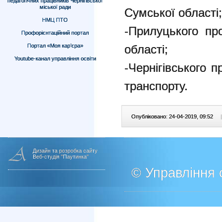
педагогічних працівників Чернігівської
міської ради
Сумської області;
НМЦ ПТО
-Прилуцького про
Профорієнтаційний портал
Портал «Моя кар’єра»
області;
Youtube-канал управління освіти
-Чернігівського 
транспорту.
Опубліковано: 24-04-2019, 09:52
|
Дизайн та розробка сайту
Веб-студія "Паутинка"
© Управління о