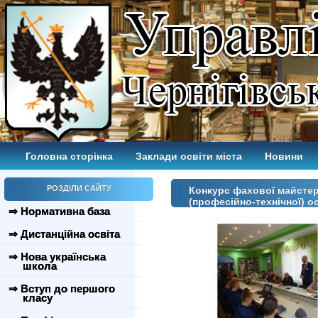
Головна сторінка
Заклади освіти міста
Новини
РОЗДІЛИ САЙТУ
Конкурс фахової майстер
(професійно-технічної) о
⇒ Нормативна база
⇒ Дистанційна освіта
⇒ Нова українська
школа
⇒ Вступ до першого
класу