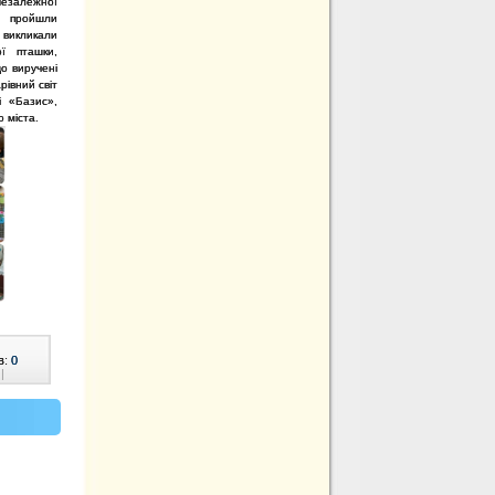
Незалежної
а пройшли
 викликали
ї пташки,
що виручені
рівний світ
і «Базис»,
о міста.
в:
0
|