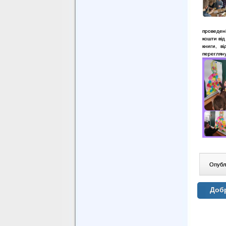
проведені
кошти від
книги, в
перегляну
Опублі
Добр