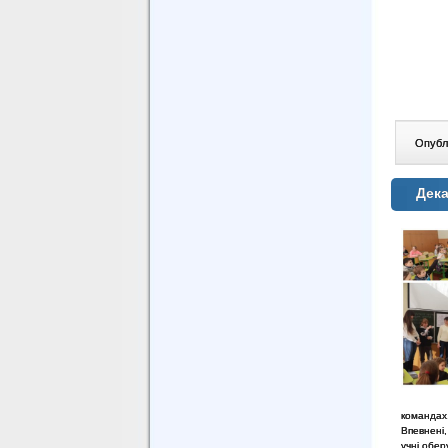
Опублі
Дек
командах
Впевнені
учні обер