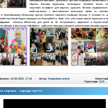
святкування Масляної, дізналися про життя відомого космонавта 
України Леоніда Каденюка, поскладати "космічні" пазли т
спортивні естафети для міцного здоров'я. Велике зацікавлення
майстер-класи з виготовлення власноруч свічки та глиняно
 в Чернігівському обласному центрі технічної творчості учнівської молоді. А головне те, 
 майстер-класів будуть передані на благодійність. Крім того, учні нашої школи поринули в ча
ідвідавши обласну бібліотеку для дітей ім. М. Островського, відпочили в боулінг-клуб
ли фільми в кінотеатрі «Multiplex», здійснили пішохідні екскурсії улюбленими місцями рідног
ковано: 13-03-2021, 17:10
|
Автор:
Управління освіти
Коментарі
Переглядів:
1131
а справа - заради життя