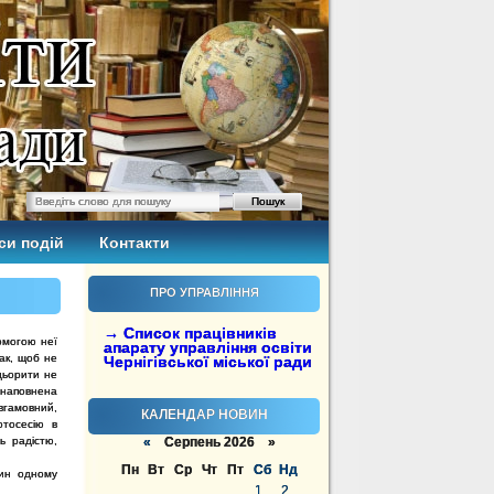
си подій
Контакти
ПРО УПРАВЛІННЯ
→ Список працівників
омогою неї
апарату управління освіти
ак, щоб не
Чернігівської міської ради
дьорити не
 наповнена
евгамовний,
КАЛЕНДАР НОВИН
отосесію в
ь радістю,
«
Серпень 2026 »
Пн
Вт
Ср
Чт
Пт
Сб
Нд
ин одному
1
2