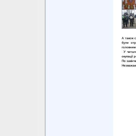
А також с
були отр
головним 
У читаль
окупації 
По закінч
Незважаюч