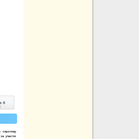
в:
0
|
о спротиву
 за участю