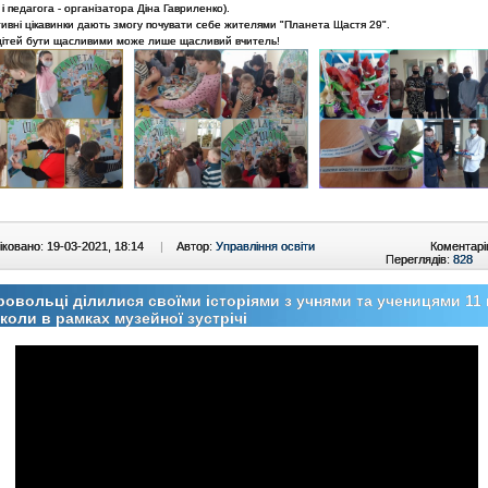
і педагога - організатора Діна Гавриленко).
тивні цікавинки дають змогу почувати себе жителями "Планета Щастя 29
"
.
дітей бути щасливими може лише щасливий вчитель!
ковано: 19-03-2021, 18:14
|
Автор:
Управління освіти
Коментарі
Переглядів:
828
овольці ділилися своїми історіями з учнями та ученицями 11 
коли в рамках музейної зустрічі