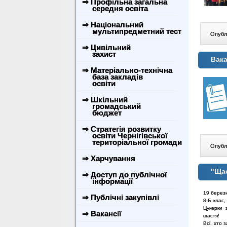
⇒ Профільна загальна
середня освіта
⇒ Національний
мультипредметний тест
Опублі
⇒ Цивільний
захист
Вака
⇒ Матеріально-технічна
база закладів
освіти
⇒ Шкільний
громадський
бюджет
⇒ Стратегія розвитку
освіти Чернігівської
територіальної громади
Опублі
⇒ Харчування
"Щас
⇒ Доступ до публічної
інформації
19 берез
⇒ Публічні закупівлі
8-Б клас
Цукерки 
⇒ Вакансії
щастя!
Всі, хто 