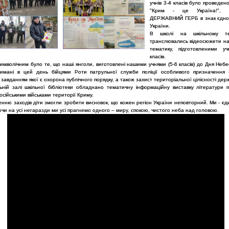
учнів 3-4 класів було проведе
"Крим - це Україна!", у
ДЕРЖАВНИЙ ГЕРБ в знак єднос
України.
В школі на шкільному те
транслювались відеосюжети на 
тематику, підготовленими у
класів.
имволічним було те, що наші янголи, виготовлені нашими учнями (5-6 класів) до Дня Небе
имані в цей день бійцями Роти патрульної служби поліції особливого призначення «
завданням якої є охорона публічного порядку, а також захист територіальної цілісності дер
ній залі шкільної бібліотеки обладнано тематичну інформаційну виставку літератури п
російськими військами території Криму.
енню заходів діти змогли зробити висновок, що кожен регіон України неповторний. Ми - єд
и на усі негаразди ми усі прагнемо одного – миру, спокою, чистого неба над головою.