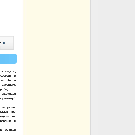
в:
0
|
кожному під
сьогодні в
потрібні в
з важливих
реба).
відбулася
й-рівному",
 підтримки
класів про
овідали на
магалися в
ання, наші