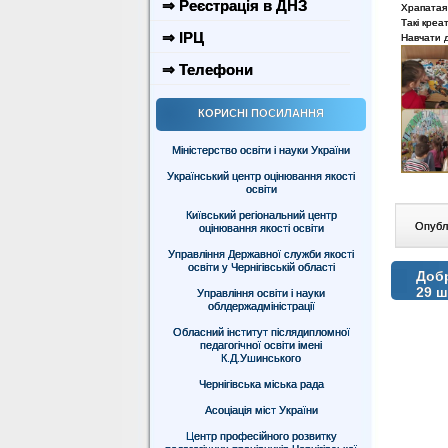
⇒ Реєстрація в ДНЗ
Храпатая 
Такі креа
⇒ ІРЦ
Навчати 
⇒ Телефони
КОРИСНІ ПОСИЛАННЯ
Міністерство освіти і науки України
Український центр оцінювання якості
освіти
Київський регіональний центр
Опублі
оцінювання якості освіти
Управління Державної служби якості
освіти у Чернігівській області
Добр
29 ш
Управління освіти і науки
облдержадміністрації
Обласний інститут післядипломної
педагогічної освіти імені
К.Д.Ушинського
Чернігівська міська рада
Асоціація міст України
Центр професійного розвитку