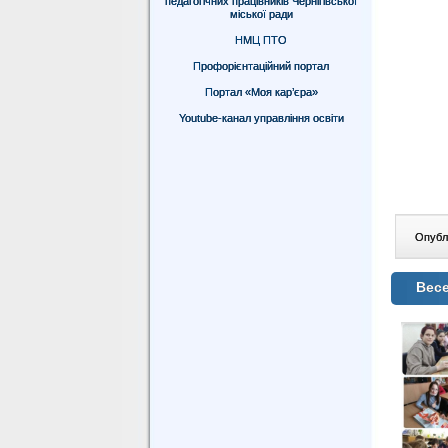
педагогічних працівників Чернігівської
міської ради
НМЦ ПТО
Профорієнтаційний портал
Портал «Моя кар’єра»
Youtube-канал управління освіти
Опублі
Весе