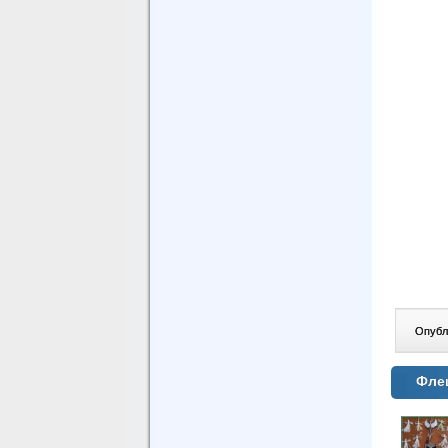
Опублі
Флеш