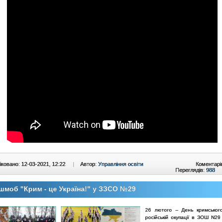
ковано: 12-03-2021, 12:22
|
Автор:
Управління освіти
Коментарі
Переглядів:
988
моб "Крим - це Україна!" у ЗЗСО №29
26 лютого – День кримськог
російській окупації в ЗОШ N29