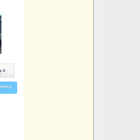
в:
0
|
класу