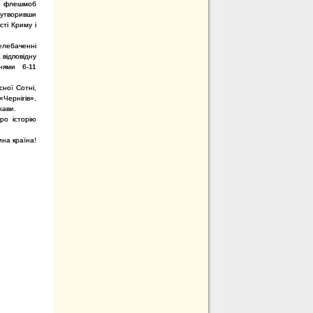
но флешмоб
творивши
ті Криму і
лебаченні
відповідну
чнями 6-11
сної Сотні,
Чернігів»,
жави.
ро історію
ина країна!