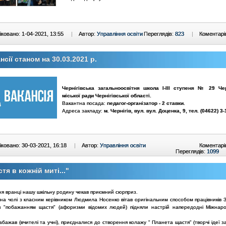
ковано: 1-04-2021, 13:55
|
Автор:
Управління освіти
Переглядів:
823
|
Коментарі
нсії станом на 30.03.2021 р.
Чернігівська загальноосвітня школа І-ІІІ ступеня № 29 Чер
міської ради Чернігівської області.
Вакантна посада:
педагог-організатор -
2 ставки.
Адреса закладу:
м. Чернігів, вул.
вул. Доценка, 9
, тел. (04622)
3-
ковано: 30-03-2021, 16:18
|
Автор:
Управління освіти
Коментарі
Переглядів:
1099
тя в кожній миті..."
ня вранці нашу шкільну родину чекав приємний сюрприз.
, на чолі з класним керівником Людмила Носенко вітав оригінальним способом працівників
з "побажанням щастя" (афоризми відомих людей) підняли настрій напередодні Міжнар
забажав (вчителі та учні), приєдналися до створення колажу " Планета щастя" (творчі ідеї 