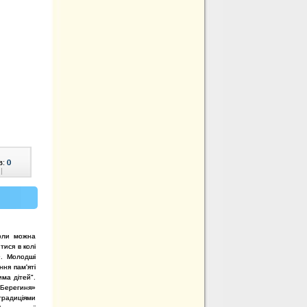
в:
0
|
коли можна
тися в колі
29. Молодші
ання
пам'яті
ма дітей".
«Берегиня»
традиціями