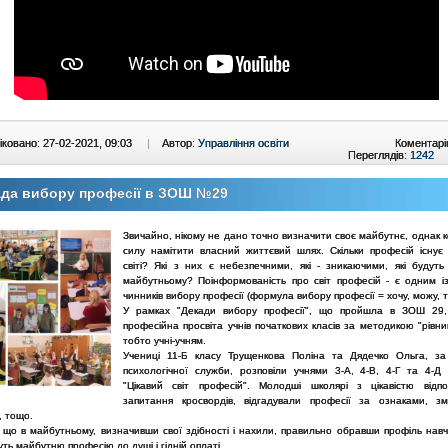
ковано: 27-02-2021, 09:03
|
Автор:
Управління освіти
Коментарі
Переглядів:
1242
ада вибору професії в ЗОШ №29
Звичайно, нікому не дано точно визначити своє майбутнє, однак 
силу намітити власний життєвий шлях. Скільки професій існує 
світі? Які з них є небезпечними, які - зникаючими, які будуть 
майбутньому? Поінформованість про світ професій - є одним і
чинників вибору професії (формула вибору професії = хочу, можу, т
У рамках "Декади вибору професії", що пройшла в ЗОШ 29, 
професійна просвіта учнів початкових класів за методикою "рівни
тобто учні-учням.
Учениці 11-Б класу Трущенкова Поліна та Дядечко Ольга, за
психологічної служби, розповіли учнями 3-А, 4-В, 4-Г та 4-Д 
"Цікавий світ професій". Молодші школярі з цікавістю відп
запитання кросвордів, відгадували професії за ознаками, з
, тощо.
, що в майбутньому, визначивши свої здібності і нахили, правильно обравши профіль навч
уть майбутню професію до душі і гідній оплаті.