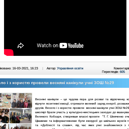
ковано: 16-03-2021, 16:23
|
Автор:
Управління освіти
Коментарі
Переглядів:
605
ло і з користю провели весняні канікули учні ЗОШ №29
Весняні канікули – це чудова пора для розваг та відпочинку, 
відчути позитивні емоції, отримати великий заряд енергії, розважи
друзів. Весело і з користю провели весняні канікули учні ЗОШ №
школярі брали участь у культурно-мистецьких заходах до вшанув
Великого Кобзаря, створивши власні проєкти "Т. Г. Шевченко очи
Цікавими та інформативними були екскурсії до шкільних музеїв 
та «Доблесті та слави», під час яких учні знайомилися з 