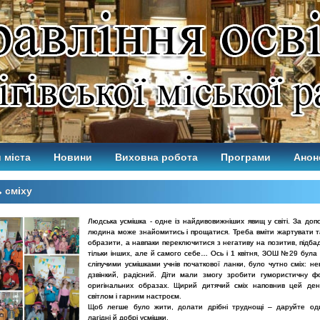
 міста
Новини
Виховна робота
Програми
Анон
 сміху
Людська усмішка - одне із найдивовижніших явищ у світі. За доп
людина може знайомитись і прощатися. Треба вміти жартувати т
образити, а навпаки переключитися з негативу на позитив, підба
тільки інших, але й самого себе… Ось і 1 квітня, ЗОШ №29 була
сліпучими усмішками учнів початкової ланки, було чутно сміх: н
дзвінкий, радісний. Діти мали змогу зробити гумористичну ф
оригінальних образах. Щирий дитячий сміх наповнив цей ден
світлом і гарним настроєм.
Щоб легше було жити, долати дрібні труднощі – даруйте од
лагідні й добрі усмішки.