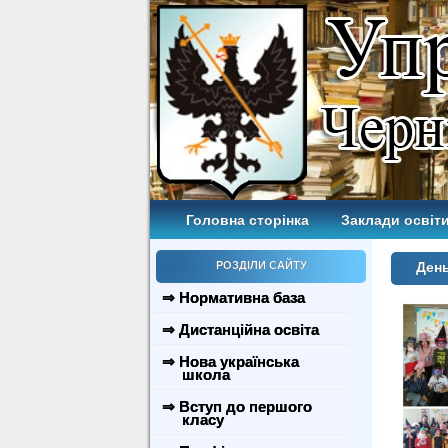
Головна сторінка
Заклади освіти
РОЗДІЛИ САЙТУ
День
⇒ Нормативна база
⇒ Дистанційна освіта
⇒ Нова українська
школа
⇒ Вступ до першого
класу