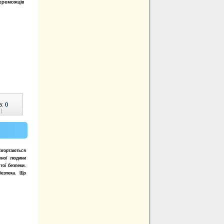
переможців
в:
0
|
згортаються
жної людини
тої безпеки.
безпека. Що