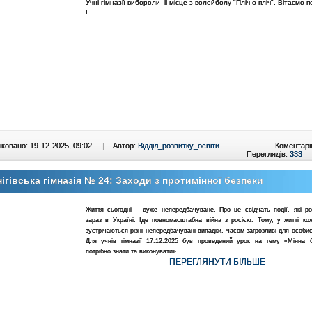
Учні гімназії вибороли ll місце з волейболу "Пліч-о-пліч". Вітаємо 
!
ковано: 19-12-2025, 09:02
|
Автор:
Відділ_розвитку_освіти
Коментарі
Переглядів:
333
ігівська гімназія № 24: Заходи з протимінної безпеки
Життя сьогодні – дуже непередбачуване. Про це свідчать події, які ро
зараз в Україні. Іде повномасштабна війна з росією. Тому, у житті ко
зустрічаються різні непередбачувані випадки, часом загрозливі для особис
Для учнів гімназії 17.12.2025 був проведений урок на тему «Мінна 
потрібно знати та виконувати»
ПЕРЕГЛЯНУТИ БІЛЬШЕ