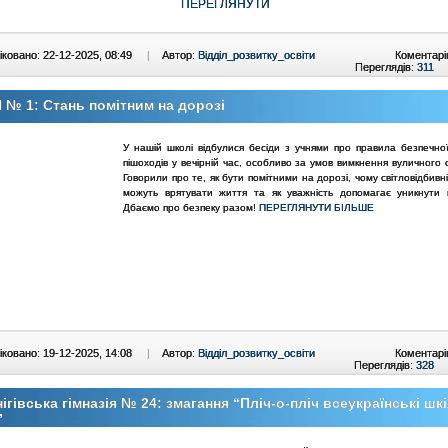
ПЕРЕГЛЯНУТИ
ковано: 22-12-2025, 08:49
|
Автор:
Відділ_розвитку_освіти
Коментарі
Переглядів:
311
№ 1: Стань помітним на дорозі
У нашій школі відбулися бесіди з учнями про правила безпечної
пішоходів у вечірній час, особливо за умов вимкнення вуличного 
Говорили про те, як бути помітними на дорозі, чому світловідбив
можуть врятувати життя та як уважність допомагає уникнути 
Дбаємо про безпеку разом!
ПЕРЕГЛЯНУТИ БІЛЬШЕ
ковано: 19-12-2025, 14:08
|
Автор:
Відділ_розвитку_освіти
Коментарі
Переглядів:
328
ігівська гімназія № 24: змагання “Пліч-о-пліч всеукраїнські шк
”