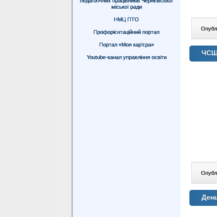
педагогічних працівників Чернігівської
міської ради
НМЦ ПТО
Опублі
Профорієнтаційний портал
Портал «Моя кар’єра»
ЧСШ 
Youtube-канал управління освіти
Опублі
День