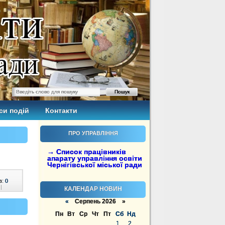
си подій
Контакти
ПРО УПРАВЛІННЯ
→ Список працівників
апарату управління освіти
Чернігівської міської ради
в:
0
|
КАЛЕНДАР НОВИН
«
Серпень 2026 »
Пн
Вт
Ср
Чт
Пт
Сб
Нд
1
2