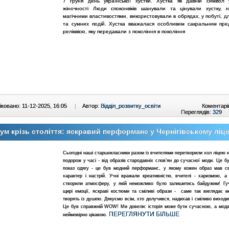
7 груня день української хустки. Хустка як давній символ у
жіночності Люди споконвіків шанували та цінували хустку, н
магічними властивостями, використовували в обрядах, у побуті, д
та сумних подій. Хустка вважалася особливим сакральним пр
реліквією, яку передавали з покоління в покоління
ковано: 11-12-2025, 16:05
|
Автор:
Відділ_розвитку_освіти
Коментарі
Переглядів:
329
ум крізь століття: яскравий перформанс у Чернігівському ліце
Сьогодні наші старшокласники разом із вчителями перетворили хол ліцею
подорож у часі - від образів стародавніх слов’ян до сучасної моди. Це б
показ одягу - це був модний перформанс, у якому кожен образ мав св
характер і настрій. Учні вражали креативністю, вчителі - харизмою, а
створили атмосферу, у якій неможливо було залишитись байдужим! Гуч
щирі емоції, яскраві костюми та сміливі образи - саме так виглядає м
творять із душею. Дякуємо всім, хто долучився, надихав і сміливо виходи
Це був справжній WOW! Ми довели: історія може бути сучасною, а мода
ПЕРЕГЛЯНУТИ БІЛЬШЕ
неймовірно цікавою.