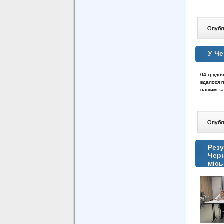
Опублі
У Че
04 грудня
вдалося п
нашим зах
Опублі
Резу
Черн
місь