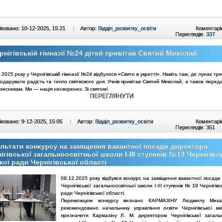
ковано: 10-12-2025, 15:21
|
Автор:
Відділ_розвитку_освіти
Коментарі
Переглядів:
337
рнігівській гімназії №24 дітей привітав Святий Миколай
 2025 року у Чернігівській гімназії №24 відбулося «Свято в укритті». Навіть там, де лунає три
одарувати радість та тепло святкового дня. Учнів привітав Святий Миколай, а також перед
исникам. Ми — нація нескорених. Зі святом!
ПЕРЕГЛЯНУТИ
ковано: 9-12-2025, 15:05
|
Автор:
Відділ_розвитку_освіти
Коментарі
Переглядів:
351
льтати конкурсу на заміщення вакантної посади директора
ігівської загальноосвітньої школи І-ІІІ ступенів №19 Чернігівс
кої ради Чернігівської області
08.12.2025 року відбувся конкурс на заміщення вакантної посади
Чернігівської загальноосвітньої школи І-ІІІ ступенів № 19
Чернігівс
ради Чернігівської області.
Переможцем конкурсу визнано КАРМАЗІНУ Людмилу Миха
рекомендовано начальнику управління освіти Чернігівської мі
призначити Кармазіну Л. М. директором Чернігівської загальн