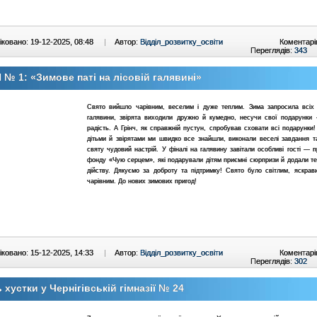
ковано: 19-12-2025, 08:48
|
Автор:
Відділ_розвитку_освіти
Коментарі
Переглядів:
343
№ 1: «Зимове паті на лісовій галявині»
Свято вийшло чарівним, веселим і дуже теплим. Зима запросила всіх 
галявини, звірята виходили дружно й кумедно, несучи свої подарунки
радість. А Грінч, як справжній пустун, спробував сховати всі подарунки!
дітьми й звірятами ми швидко все знайшли, виконали веселі завдання т
святу чудовий настрій. У фіналі на галявину завітали особливі гості — 
фонду «Чую серцем», які подарували дітям приємні сюрпризи й додали т
дійству. Дякуємо за доброту та підтримку! Свято було світлим, яскрав
чарівним. До нових зимових пригод!
ковано: 15-12-2025, 14:33
|
Автор:
Відділ_розвитку_освіти
Коментарі
Переглядів:
302
 хустки у Чернігівській гімназії № 24