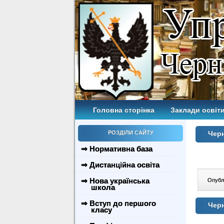
Головна сторінка
Заклади освіти
РОЗДІЛИ САЙТУ
Черн
⇒ Нормативна база
⇒ Дистанційна освіта
⇒ Нова українська
Опублі
школа
⇒ Вступ до першого
Черн
класу