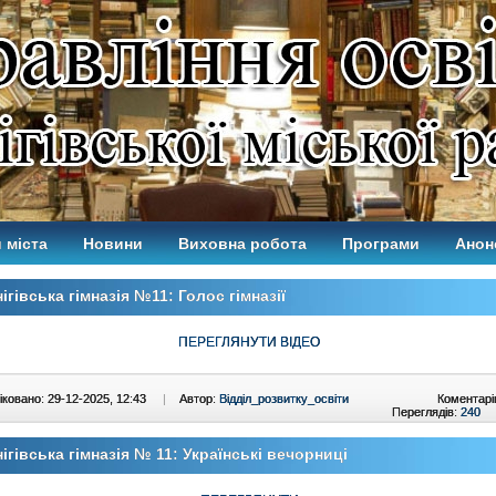
 міста
Новини
Виховна робота
Програми
Анон
ігівська гімназія №11: Голос гімназії
ПЕРЕГЛЯНУТИ ВІДЕО
ковано: 29-12-2025, 12:43
|
Автор:
Відділ_розвитку_освіти
Коментарі
Переглядів:
240
ігівська гімназія № 11: Українські вечорниці