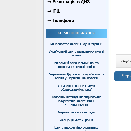
⇒ Реєстрація в ДНЗ
⇒ ІРЦ
⇒ Телефони
КОРИСНІ ПОСИЛАННЯ
Міністерство освіти і науки України
Український центр оцінювання якості
освіти
Опублі
Київський регіональний центр
оцінювання якості освіти
Управління Державної служби якості
Черн
освіти у Чернігівській області
Управління освіти і науки
облдержадміністрації
Обласний інститут післядипломної
педагогічної освіти імені
К.Д.Ушинського
Чернігівська міська рада
Асоціація міст України
Центр професійного розвитку