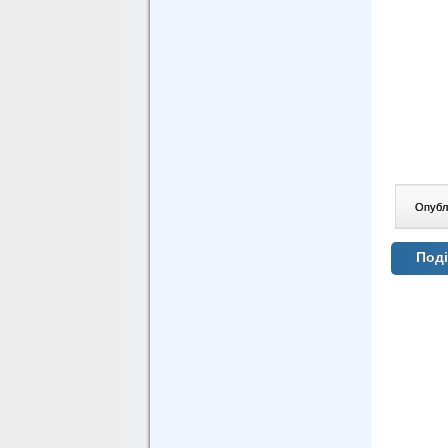
Опублі
Поді