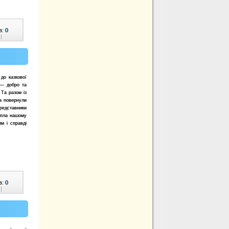
в:
0
|
до казкової
 — добро та
 Та разом із
а повернули
представники
епла нашому
им і справді
в:
0
|