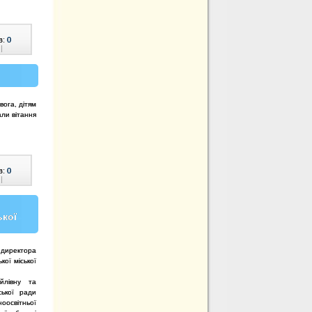
в:
0
|
вога, дітям
али вітання
в:
0
|
ької
 директора
ької міської
йлівну та
ської ради
оосвітньої