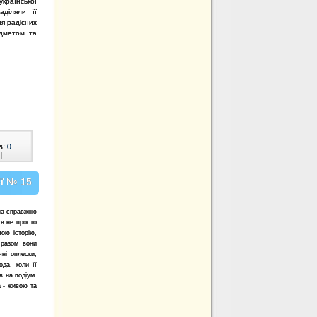
країнської
аділяли її
ля радісних
едметом та
в:
0
|
ї № 15
 на справжню
ув не просто
ою історію,
 разом вони
ні оплески,
ода, коли її
в на подіум.
 - живою та