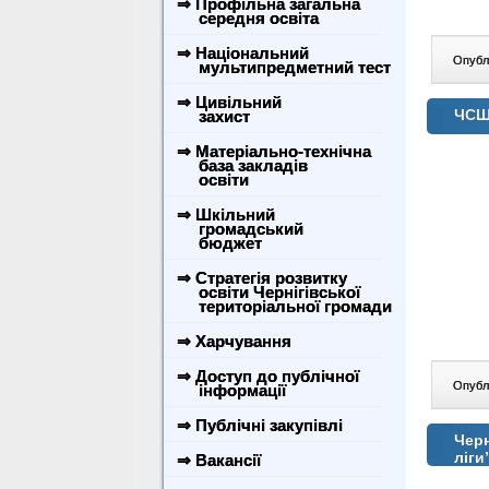
⇒ Профільна загальна
середня освіта
⇒ Національний
Опублі
мультипредметний тест
⇒ Цивільний
ЧСШ 
захист
⇒ Матеріально-технічна
база закладів
освіти
⇒ Шкільний
громадський
бюджет
⇒ Стратегія розвитку
освіти Чернігівської
територіальної громади
⇒ Харчування
⇒ Доступ до публічної
Опублі
інформації
⇒ Публічні закупівлі
Черн
ліги
⇒ Вакансії