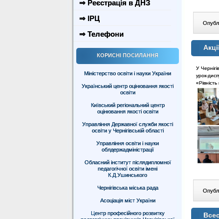
⇒ Реєстрація в ДНЗ
⇒ ІРЦ
Опублі
⇒ Телефони
Акці
КОРИСНІ ПОСИЛАННЯ
У Чернігі
Міністерство освіти і науки України
урок-дисп
«Рівність
Український центр оцінювання якості
освіти
Київський регіональний центр
оцінювання якості освіти
Управління Державної служби якості
освіти у Чернігівській області
Управління освіти і науки
облдержадміністрації
Обласний інститут післядипломної
педагогічної освіти імені
К.Д.Ушинського
Чернігівська міська рада
Опублі
Асоціація міст України
Центр професійного розвитку
Всес