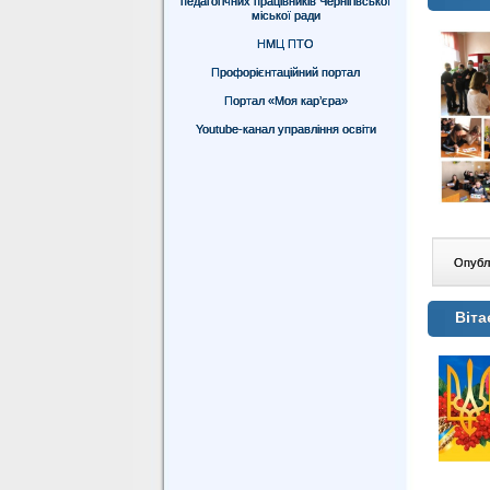
педагогічних працівників Чернігівської
міської ради
НМЦ ПТО
Профорієнтаційний портал
Портал «Моя кар’єра»
Youtube-канал управління освіти
Опублі
Віта