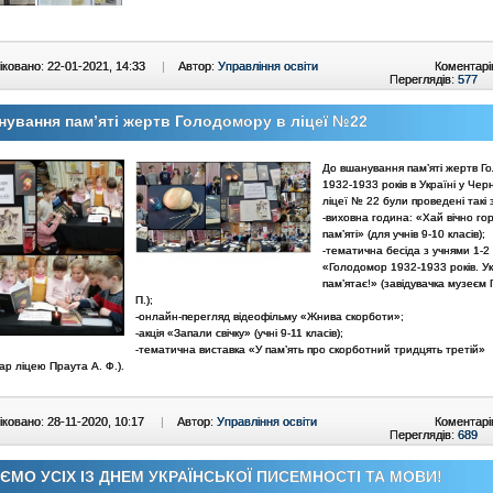
ковано: 22-01-2021, 14:33
|
Автор:
Управління освіти
Коментарі
Переглядів:
577
ування пам’яті жертв Голодомору в ліцеї №22
До вшанування пам’яті жертв Г
1932-1933 років в Україні у Черн
ліцеї № 22 були проведені такі 
-виховна година: «Хай вічно го
пам’яті» (для учнів 9-10 класів);
-тематична бесіда з учнями 1-2 
«Голодомор 1932-1933 років. У
пам’ятає!» (завідувачка музеєм
П.);
-онлайн-перегляд відеофільму «Жнива скорботи»;
-акція «Запали свічку» (учні 9-11 класів);
-тематична виставка «У пам’ять про скорботний тридцять третій»
кар ліцею Праута А. Ф.).
ковано: 28-11-2020, 10:17
|
Автор:
Управління освіти
Коментарі
Переглядів:
689
АЄМО УСІХ ІЗ ДНЕМ УКРАЇНСЬКОЇ ПИСЕМНОСТІ ТА МОВИ!