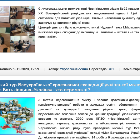
9 листопада цього року вчителі Чернігівського ліцею №22 писали
ХХ Всеукраїнський радіодиктант національної єдності. Цей
святковим для багатьох українців. Спільне написання диктанту є
заохочує до вивчення рідної мови.
Цьогоріч диктант було присвячено книзі. Чудовий текст І.Малкови
книжкової ери» спонукає до висновку: «...головне – читати і не так
яких носіїв».
ковано: 9-11-2020, 12:59
|
Автор:
Управління освіти
Переглядів:
701
|
Коментарі
кий тур Всеукраїнської краєзнавчої експедиції учнівської мол
 Батьківщина–Україна»: хто переможці?
З метою вдосконалення змісту і засобів краєзнавчо-дослід
патріотично-виховної роботи в закладах освіти, збереження і
духовної та культурної спадщини рідного краю, форм
підростаючого покоління поваги до кращих традицій українськог
вересня по жовтень 2020 року КПЗО «Чернігівський цент
юнацького туризму, краєзнавства та військово-патріотичного 
Чернігівської міської ради було проведено міський тур Всеу
краєзнавчої експедиції учнівської молоді «Моя Батьківщина–Украї
До міського оргкомітету надійшло 14 робіт з 9 закладів загально