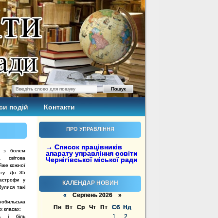
си подій
Контакти
ПРО УПРАВЛІННЯ
→ Список працівників
е з болем
апарату управління освіти
 світова
Чернігівської міської ради
йже кожної
віту. До 35
астрофи у
КАЛЕНДАР НОВИН
булися такі
«
Серпень 2026 »
бильська
Пн
Вт
Ср
Чт
Пт
Сб
Нд
х класах;
1
2
ть і біль