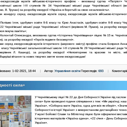
екскурсоводів музеїв військово-історичного профілю - вихованці гуртка «Патріот» Чер
світньої школи І-ІІІ ступенів № 34 Чернігівської міської ради Чернігівської області (к
о, В. Трухан) за розробку екскурсії «Україна в боротьбі за свою незалежність».
и конкурсу серед екскурсоводів музеїв серед екскурсоводів музеїв військово-історично
е Полішко Ілля, здобувач освіти 9-Б класу та Єрко Анастасія, здобувач освіти 9-В класу Чер
2 Чернігівської міської ради Чернігівської області (керівник М. Пушок), за розробку екскурс
 моя пекуча пам'ять»;
це Колонтай Олександра, вихованка гуртка «Історична Чернігівщина» ліцею № 15 м. Чернігов
к), за розробку екскурсії «Героїв подвиги безсмертні».
ми серед екскурсоводів музеїв історичного (широкого змісту) профілю стала Бояриня Анна
Б класу Чернігівської загальноосвітньої школи І-ІІІ ступенів № 29 Чернігівської міської ради Че
(керівник Л. Кашнур), за розробку екскурсії «Неповториме та красиве те місто, мій
йщиріші вітання та нових творчих звитяг юним екскурсоводам!
ковано: 1-02-2021, 18:44
|
Автор:
Управління освіти
Переглядів:
693
|
Коментарі
дності сила»
У Чернігівському ліцеї № 22 до Дня Соборності України під гаслом 
сила» були проведені години спілкування з тем: «Ми українці, наш 
Україна», «Соборна мати Україна, одна для всіх як оберіг», «Знач
Соборності в історії України» з використанням дистанційних техно
У музеї Бойової Слави та бібліотеці ліцею були оформлені вистав
історичних матеріалів «Україна єдина», «22 січня – День Соборнос
України».