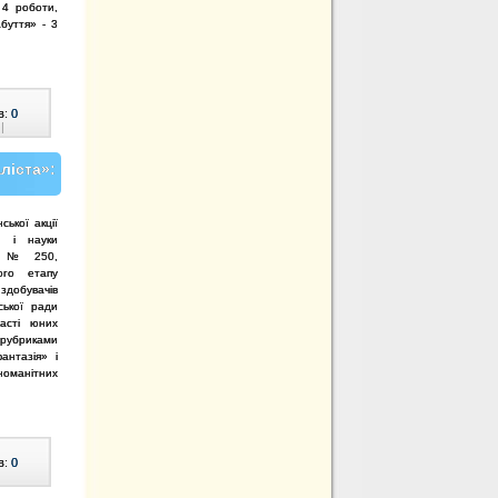
 4 роботи,
буття» - 3
в:
0
|
ліста»:
ької акції
и і науки
020 № 250,
ого етапу
здобувачів
ської ради
часті
юних
рубриками
антазія» і
номанітних
в:
0