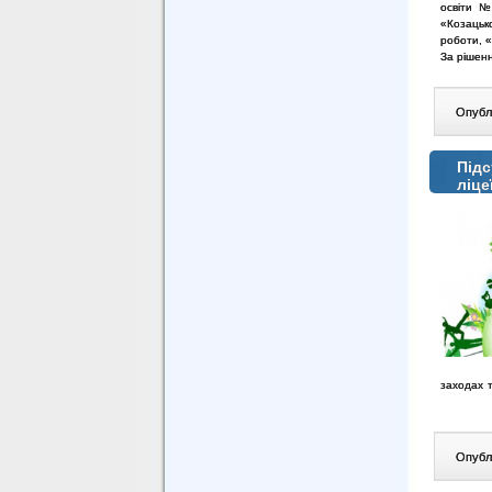
освіти №
«Козацьк
роботи, «
За рішенн
Опублі
Підс
ліце
заходах 
Опублі