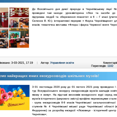
До Всесвітнього дня дикої природи в Чернігівському ліцеї
проведені такі заходи:
урок-вікторина «Ліси та засоби до 
підтримка людей та збереження планети» в 6 – Г класі (учител
Силенок В. Ю.);
інтерактивні перерви « Фауна Чернігівщини» для
класів;
тематична виставка «Флора і фауна Червоної книги Черні
ковано: 3-03-2021, 17:19
|
Автор:
Управління освіти
Коментарі
Переглядів:
1102
ємо найкращих юних екскурсоводів шкільних музеїв!
З 01 листопада 2020 року до 01 лютого 2021 року проведено І 
тур Всеукраїнського конкурсу екскурсоводів музеїв закладів осві
якому я живу». На підставі висновків конкурсного журі серед ек
музеїв історичного (широкого змісту) профілю переможцями стали
- група екскурсоводів 8-9 класів Чернігівської загальноосвітньої 
ступенів № 4 Чернігівської міської ради Чернігівської області (
Федоренко) за розробку екскурсії «Лісковиця - історичний центр
Чернігова»;