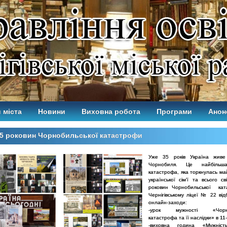
 міста
Новини
Виховна робота
Програми
Анон
35 роковин Чорнобильської катастрофи
Уже 35 років Україна жив
Чорнобиля. Це найбільша
катастрофа, яка торкнулась ма
української сім’ї та всього с
роковин Чорнобильської кат
Чернігівському ліцеї № 22 від
онлайн-заходи:
-урок мужності «Чорно
катастрофа та її наслідки» в 11-
-виховна година «Мужніс