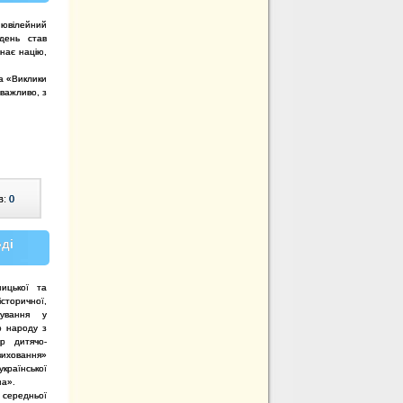
 ювілейний
 день став
днає націю,
ча «Виклики
 важливо, з
в:
0
оді
ницької та
сторичної,
ування у
о народу з
р дитячо-
виховання»
країнської
на».
ї середньої