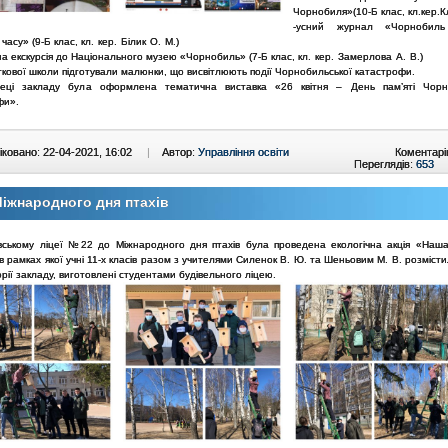
Чорнобиля»(10-Б клас,
кл.кер.К
-усний журнал «Чорнобил
часу» (9-Б клас,
кл. кер. Білик О. М.)
на екскурсія до Національного музею «Чорнобиль» (7-Б клас,
кл. кер. Замерлова А. В.)
ткової школи підготували малюнки, що висвітлюють події Чорнобильської катастрофи.
теці закладу була оформлена тематична виставка «26 квітня – День пам’яті Чорн
фи».
ковано: 22-04-2021, 16:02
|
Автор:
Управління освіти
Коментарі
Переглядів:
653
іжнародного дня птахів
івському ліцеї №22 до Міжнародного дня птахів була проведена екологічна акція «Наш
в рамках якої учні 11-х класів разом з учителями Силенок В. Ю. та Шеньовим М. В. розмісти
рії закладу, виготовлені студентами будівельного ліцею.