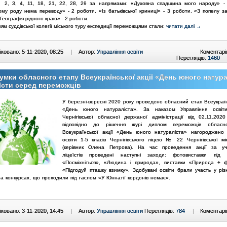
 2, 3, 4, 11, 18, 21, 22, 28, 29 за напрямами: «Духовна спадщина мого народу» -
ому роду нема переводу» - 2 роботи, «Із батьківської криниці» - 3 роботи, «З попелу за
Географія рідного краю» - 2 роботи.
ям суддівської колегії міського туру експедиції переможцями стали:
читати далі →
ковано: 5-11-2020, 08:25
|
Автор:
Управління освіти
Коментарі
Переглядів:
1460
умки обласного етапу Всеукраїнської акції «День юного натура
їсти серед переможців
У березні-вересні 2020 року проведено обласний етап Всеукраїнс
«День юного натураліста». За наказом Управління освіт
Чернігівської обласної держаної адміністрації від 02.11.2
відповідно до рішення журі диплом переможців обласн
Всеукраїнської акції «День юного натураліста» нагороджено 
освіти 1-5 класів Чернігівського ліцею № 22 Чернігівської мі
(керівник Олена Петрова). На час проведення акції за у
ліцеїстів
проведені наступні заходи: фотовиставки під 
«Посміхніться», «Людина і природа», виставки «Природа + ф
«Підгодуй пташку взимку». Здобувані освіти брали участь у різ
та конкурсах, що проходили під гаслом «У Юннатії кордонів немає».
ковано: 3-11-2020, 14:45
|
Автор:
Управління освіти
Переглядів:
784
|
Коментарі