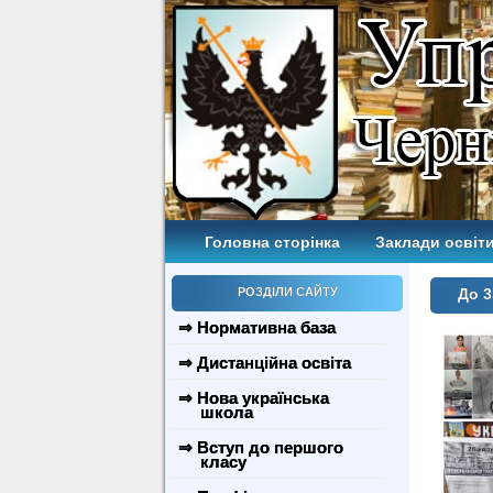
Головна сторінка
Заклади освіти
РОЗДІЛИ САЙТУ
До 
⇒ Нормативна база
⇒ Дистанційна освіта
⇒ Нова українська
школа
⇒ Вступ до першого
класу