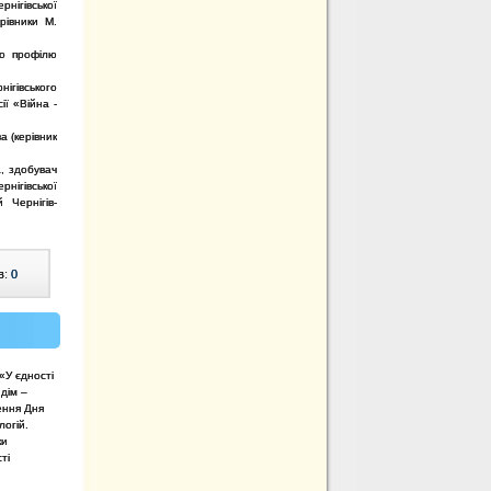
нігівської
ерівники М.
го профілю
нігівського
ії «Війна -
а (керівник
, здобувач
рнігівської
 Чернігів-
в:
0
«У єдності
дім –
ення Дня
логій.
ки
ті