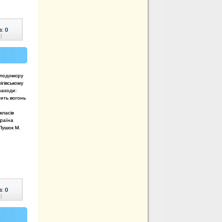
в:
0
|
олодомору
ігівському
заходи:
рить вогонь
класів
країна
 Пушок М.
в:
0
|