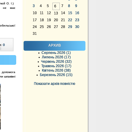
люй О. І.)
3
4
5
7
8
9
6
ь не має
10
11
12
14
15
16
13
17
18
19
20
21
22
23
обильської
24
25
26
27
28
29
30
31
в:
0
АРХИВ
|
Серпень 2026 (1)
Липень 2026 (17)
Червень 2026 (32)
Травень 2026 (17)
Квітень 2026 (38)
а допомога
Березень 2026 (15)
ли шпаківні
Показати архів повністю