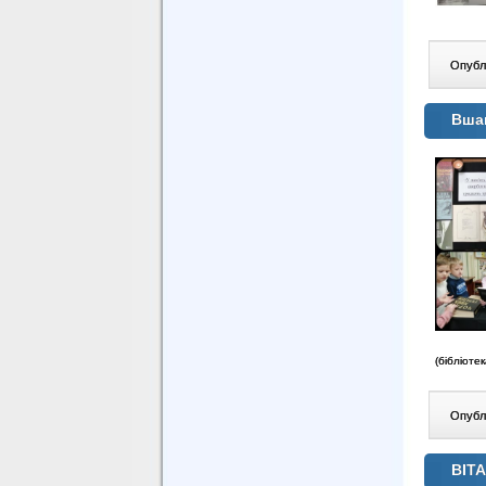
Опублі
Вшан
(бібліоте
Опублі
ВІТ