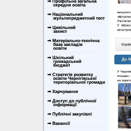
⇒ Профільна загальна
середня освіта
минулого 
⇒ Національний
-віртуаль
мультипредметний тест
Учні поча
У бібліо
⇒ Цивільний
катастро
захист
⇒ Матеріально-технічна
база закладів
Опублі
освіти
⇒ Шкільний
До М
громадський
бюджет
У Черніг
⇒ Стратегія розвитку
птахам», 
освіти Чернігівської
на терито
територіальної громади
⇒ Харчування
⇒ Доступ до публічної
інформації
⇒ Публічні закупівлі
⇒ Вакансії