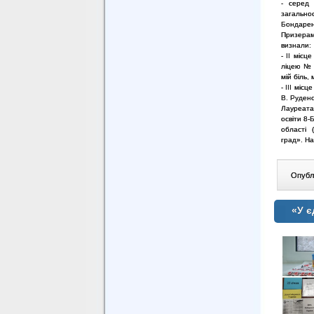
- серед 
загальноо
Бондаренк
Призерам
визнали:
- II місц
ліцею № 2
мій біль,
- III міс
В. Рудено
Лауреата
освіти 8-
області 
град». На
Опублі
«У є