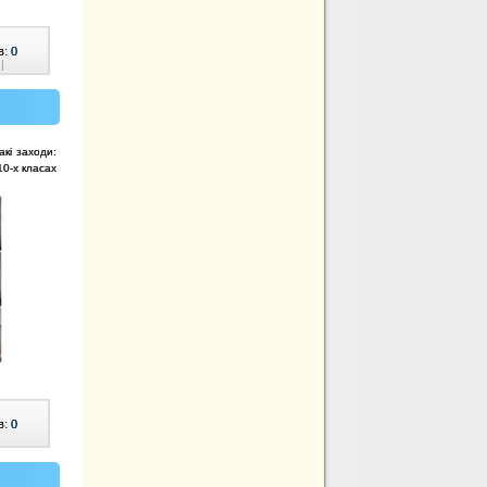
в:
0
|
акі заходи:
10-х класах
в:
0