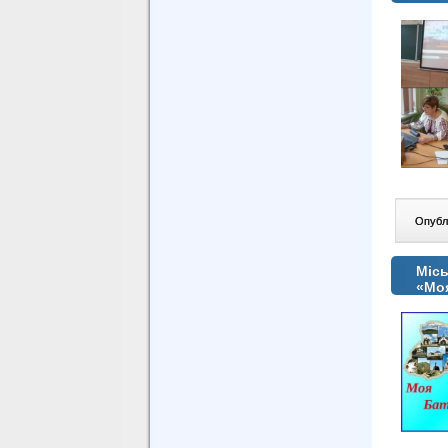
Опублі
Місь
«Моя