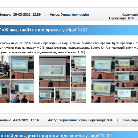
ковано: 29-03-2021, 12:59
|
Автор:
Управління освіти
Коментарі
Переглядів:
674
ї «Жінки, знайте свої права» у ліцеї №22
вському ліцеї № 22 в рамках проведення акції «Жінки, знайте свої права» були проведені т
ут «Жінки мають права» у 9-В класі (вчитель правознавства Білоус О. А.); «круглий стіл» у 
 прав та можливостей» (соціальний педагог Саєнко Н. М.).
ковано: 4-03-2021, 13:16
|
Автор:
Управління освіти
Переглядів:
804
|
Коментарі
вітній день дикої природи відзначили у ліцеї № 22