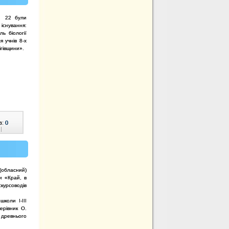
 № 22 були
існування:
ь біології
 учнів 8-х
гівщини».
в:
0
|
(обласний)
ти «Край, в
скурсоводів
:
школи І-ІІІ
керівник О.
 древнього