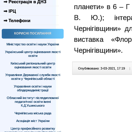
⇒ Реєстрація в ДНЗ
планети» в 6 – Г 
⇒ ІРЦ
В. Ю.);
інтер
⇒ Телефони
Чернігівщини» д
КОРИСНІ ПОСИЛАННЯ
виставка «Фло
Міністерство освіти і науки України
Чернігівщини».
Український центр оцінювання якості
освіти
Київський регіональний центр
оцінювання якості освіти
Опубліковано: 3-03-2021, 17:19
|
Управління Державної служби якості
освіти у Чернігівській області
Управління освіти і науки
облдержадміністрації
Обласний інститут післядипломної
педагогічної освіти імені
К.Д.Ушинського
Чернігівська міська рада
Асоціація міст України
Центр професійного розвитку