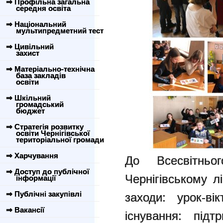
⇒ Профільна загальна
середня освіта
⇒ Національний
мультипредметний тест
⇒ Цивільний
захист
⇒ Матеріально-технічна
база закладів
освіти
⇒ Шкільний
громадський
бюджет
⇒ Стратегія розвитку
освіти Чернігівської
територіальної громади
⇒ Харчування
До Всесвітнь
⇒ Доступ до публічної
Чернігівському л
інформації
⇒ Публічні закупівлі
заходи:
урок-в
⇒ Вакансії
існування: під