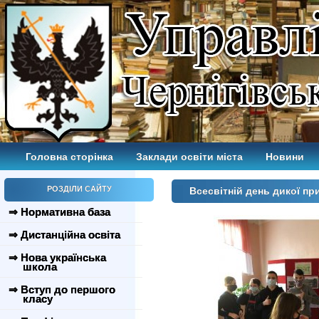
Головна сторінка
Заклади освіти міста
Новини
РОЗДІЛИ САЙТУ
Всесвітній день дикої пр
⇒ Нормативна база
⇒ Дистанційна освіта
⇒ Нова українська
школа
⇒ Вступ до першого
класу