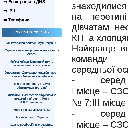
⇒ Реєстрація в ДНЗ
знаходилися в
⇒ ІРЦ
на перетин
⇒ Телефони
дівчатам не
КОРИСНІ ПОСИЛАННЯ
КП, а хлопця
Міністерство освіти і науки України
Найкраще вп
Український центр оцінювання якості
освіти
команди з
Київський регіональний центр
оцінювання якості освіти
середньої ос
Управління Державної служби якості
освіти у Чернігівській області
- серед д
Управління освіти і науки
облдержадміністрації
І місце – СЗ
Обласний інститут післядипломної
педагогічної освіти імені
№ 7;
ІІІ місц
К.Д.Ушинського
Чернігівська міська рада
- серед х
Асоціація міст України
І місце – СЗ
Центр професійного розвитку