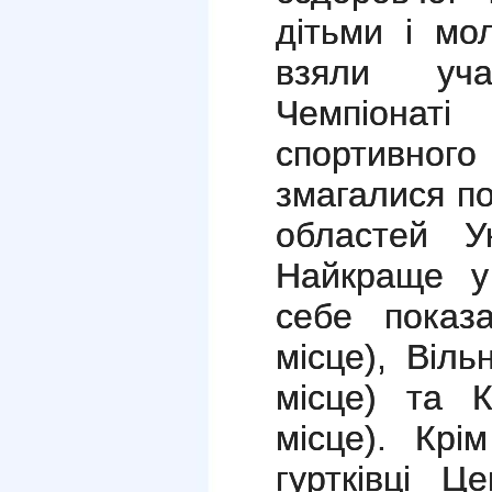
дітьми і мо
взяли уча
Чемпіонаті 
спортивного
змагалися по
областей У
Найкраще у 
себе показ
місце), Віл
місце) та К
місце). Крі
гуртківці Ц