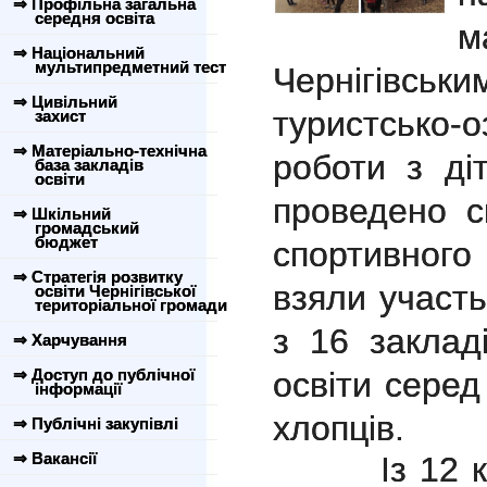
⇒ Профільна загальна
середня освіта
м
⇒ Національний
мультипредметний тест
Чернігівсь
⇒ Цивільний
туристсько-
захист
⇒ Матеріально-технічна
роботи з д
база закладів
освіти
проведено с
⇒ Шкільний
громадський
бюджет
спортивного
⇒ Стратегія розвитку
взяли участь
освіти Чернігівської
територіальної громади
з 16 заклад
⇒ Харчування
⇒ Доступ до публічної
освіти серед
інформації
хлопців.
⇒ Публічні закупівлі
⇒ Вакансії
Із 12 конт