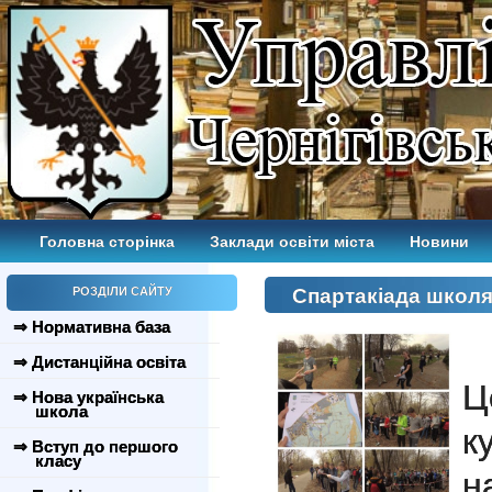
Головна сторінка
Заклади освіти міста
Новини
РОЗДІЛИ САЙТУ
Спартакіада школя
⇒ Нормативна база
⇒ Дистанційна освіта
Ц
⇒ Нова українська
школа
к
⇒ Вступ до першого
класу
н