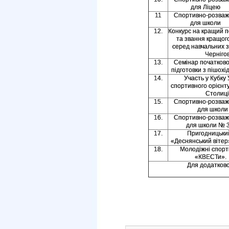
для Ліцею
11
Спортивно-розваж
для школи
12.
Конкурс на кращий п
та звання кращог
серед навчальних з
Чернігов
13.
Семінар початкової
підготовки з пішохі
14.
Участь у Кубку 
спортивного орієнт
Столиці
15.
Спортивно-розваж
для школи
16.
Спортивно-розваж
для школи № 3
17.
Пригодницьки
«Деснянський вітер»
18.
Молодіжні спорти
«КВЕСТ
Для додатково