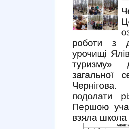
Ч
Ц
о
роботи з 
урочищі Ялі
туризму» 
загальної с
Чернігова.
подолати рі
Першою уча
взяла школа
Анонс м