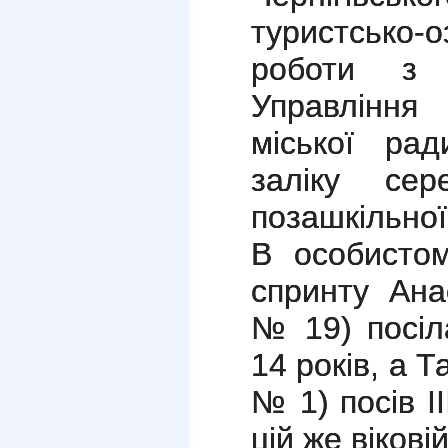
туристсько-
роботи з 
Управління 
міської ра
заліку сер
позашкільної
В особистом
спринту Ана
№ 19) посіла
14 років, а 
№ 1) посів І
цій же віковій