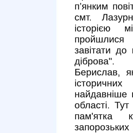
п’янким пов
смт. Лазур
історією м
пройшлися 
завітати до 
діброва".
Берислав, я
історични
найдавніше 
області. Тут
пам'ятка к
запорозьки