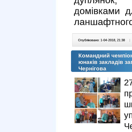
дуплянок,
домівками д
ланшафтного
Опубліковано: 1-04-2018, 21:38
|
Командний чемпіона
юнаків закладів за
Чернігова
27
п
ш
у
Че