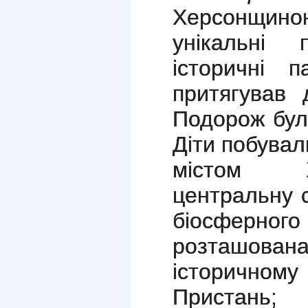
Херсонщиною
унікальні
історичні п
притягував 
Подорож бул
Діти побувал
містом Х
центральну 
біосферно
розташова
історично
Пристань; 