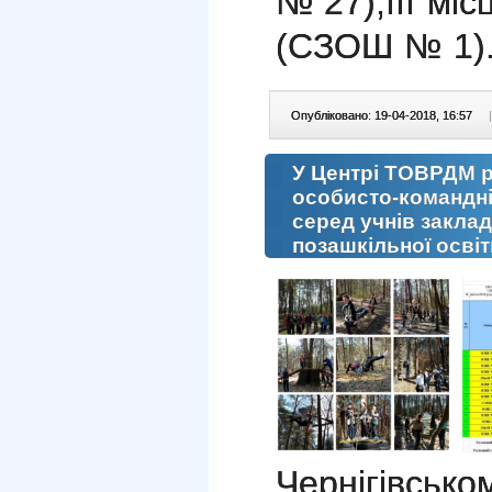
№ 27);
ІІІ мі
(СЗОШ № 1)
Опубліковано: 19-04-2018, 16:57
|
У Центрі ТОВРДМ р
особисто-командні
серед учнів заклад
позашкільної освіт
Чернігівсь