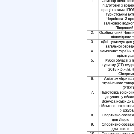
1.
Семінар початкової
підготовки з водно
працівниками ЦТО
туристським акт
Чернігова. З п
залікового водног
Південний 
2.
Особистісний Чемпі
пішохідного т
3.
«Дні туризму» для у
загальної середн
4.
Чемпіонат України з
орієнтува
5.
Кубок області з 
туризму (СТ) «Адр
2018 н.р.» /м. 
Сіверськи
6.
Ажіотаж «Ігри пат
Українського товар
(УТОГ)
7.
Підготовка збірної 
до участі у обла
Всеукраїнській ди
військово-патріотичн
(«Джура
8.
Спортивно-розваж
для Ліцею
9.
Спортивно-розваж
для школи
10.
Спортивно-розваж