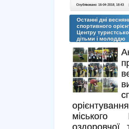
Опубліковано: 16-04-2018, 18:43
|
Останні дні веснян
спортивного орієн
Центру туристсько
дітьми і молоддю
А
п
в
в
с
орієнтува
міського 
оздоровчої 