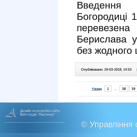
Введення 
Богородиці 
перевезе
Берислава у
без жодного 
Опубліковано: 29-03-2018, 14:53
|
Назад
1
...
18
19
Дизайн та розробка сайту
Веб-студія "Паутинка"
© Управління о