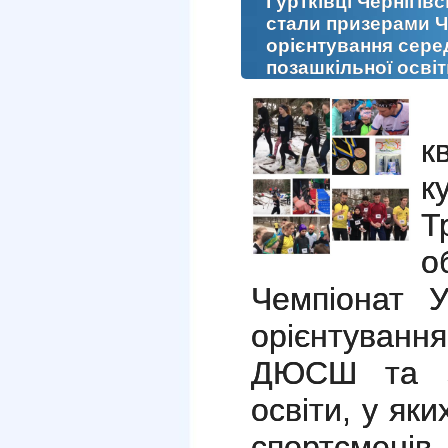
Гуртківці Чернігі
стали призерами Ч
орієнтування сере
позашкільної освіт
к
к
Т
о
Чемпіонат У
орієнтуван
ДЮСШ та за
освіти, у як
спортсменів 