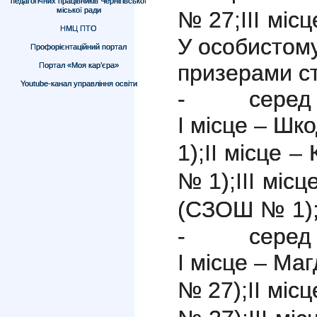
педагогічних працівників Чернігівської
міської ради
№ 27;
ІІІ мі
НМЦ ПТО
У особистому
Профорієнтаційний портал
призерами с
Портал «Моя кар’єра»
Youtube-канал управління освіти
- серед д
І місце – Ш
1);
ІІ місце 
№ 1);
ІІІ міс
(СЗОШ № 1)
- серед х
І місце – Ма
№ 27);
ІІ міс