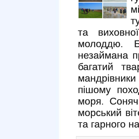
м
т
та виховно
молоддю. Б
незаймана п
багатий тва
мандрівни
пішому похо
моря. Соняч
морський ві
та гарного н