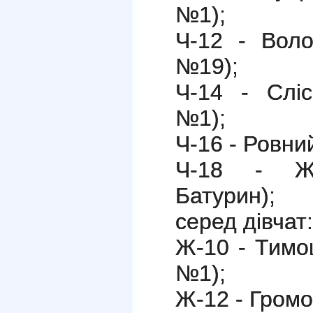
№1);
Ч-12 - Вол
№19);
Ч-14 - Слі
№1);
Ч-16 - Ровний
Ч-18 - Жу
Батурин);
серед дівчат:
Ж-10 - Тим
№1);
Ж-12 - Гром