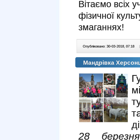
Вітаємо всіх у
фізичної культ
змаганнях!
Опубліковано: 30-03-2018, 07:18
|
Мандрівка Херсо
Г
м
т
т
д
28 березня