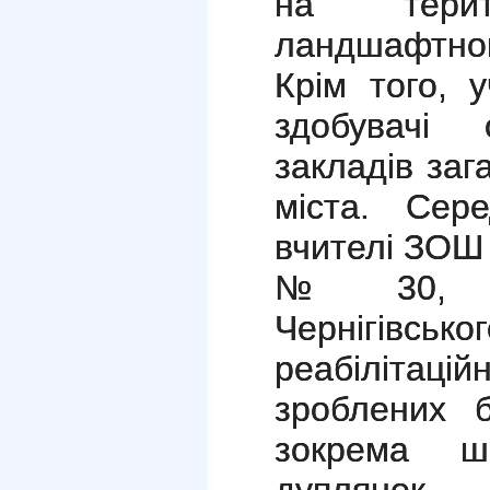
на терито
ландшафтно
Крім того, 
здобувачі 
закладів заг
міста. Сере
вчителі
ЗОШ 
№ 30, 
Чернігівс
реабілітаці
зроблених б
зокрема шп