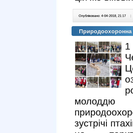
Опубліковано: 4-04-2018, 21:17
|
Природоохоронна ак
1
Ч
Ц
о
р
молоддю
природоохо
зустрічі птах