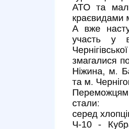
АТО та мал
краєвидами м
А вже насту
участь у в
Чернігівсь
змагалися по
Ніжина, м. Б
та м. Черніго
Переможцями 
стали:
серед хлопці
Ч-10 - Куб