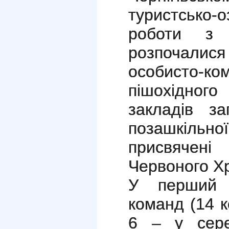
туристсько-
роботи з 
розпочали
особисто-к
пішохідного
закладів за
позашкільної
присвячені 
Червоного Хр
У перший 
команд (14 к
6 – у сере