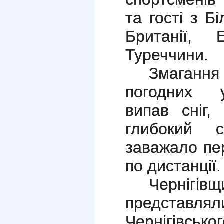
та гості з Бі
Британії, 
Туреччини.
Змагання
погодних у
випав сніг,
глибокий 
заважало пе
по дистанції.
Чернігів
предста
Чернігівсь