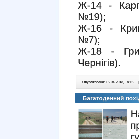
Ж-14 - Кар
№19);
Ж-16 - Кри
№7);
Ж-18 - Гри
Чернігів).
Опубліковано: 15-04-2018, 18:15
|
Багатоденний похі
Н
п
г