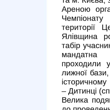
та м. Києва,
Ареною орга
Чемпіонату
території 
Ялівщина р
табір учасни
мандатна 
проходили у
лижної бази,
історичному 
– Дитинці (сп
Велика подя
до проведенн