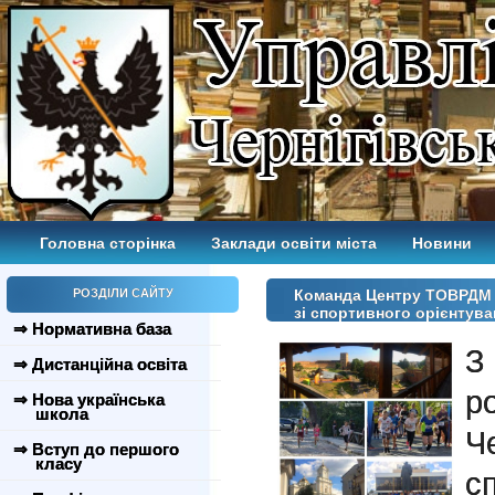
Головна сторінка
Заклади освіти міста
Новини
РОЗДІЛИ САЙТУ
Команда Центру ТОВРДМ п
зі спортивного орієнтува
⇒ Нормативна база
З
⇒ Дистанційна освіта
р
⇒ Нова українська
школа
Ч
⇒ Вступ до першого
класу
с