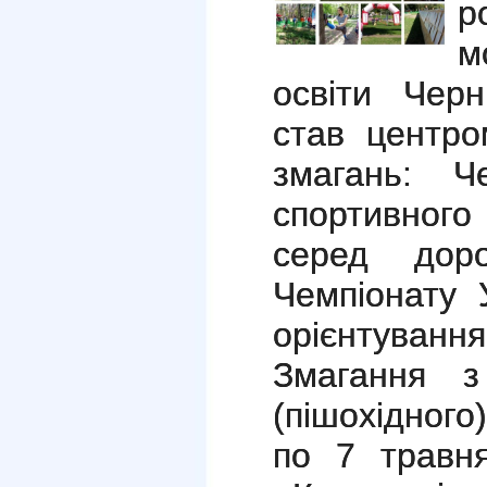
р
м
освіти Черн
став центро
змагань: Ч
спортивного
серед дор
Чемпіонату 
орієнтування
Змагання з
(пішохідного
по 7 травня