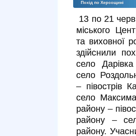
Похід по Херсощині
13 по 21 червн
міського Цент
та виховної р
здійснили пох
село Дарівка
село Роздоль
– півострів 
село Максима
району – піво
району – се
району. Учасн