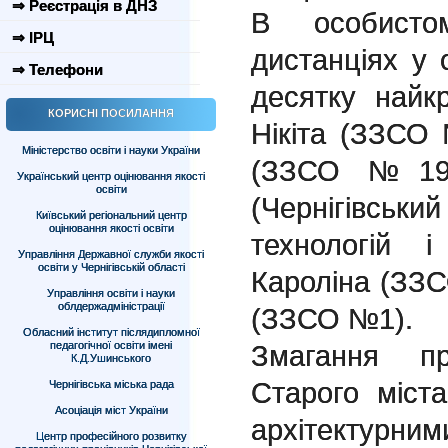
⇒ Реєстрація в ДНЗ
В особисто
⇒ ІРЦ
дистанціях у с
⇒ Телефони
десятку найк
КОРИСНІ ПОСИЛАННЯ
Нікіта (ЗЗСО
Міністерство освіти і науки України
(ЗЗСО №19),
Український центр оцінювання якості
освіти
(Чернігівськ
Київський регіональний центр
оцінювання якості освіти
технологій і
Управління Державної служби якості
освіти у Чернігівській області
Кароліна (ЗЗ
Управління освіти і науки
облдержадміністрації
(ЗЗСО №1).
Обласний інститут післядипломної
педагогічної освіти імені
Змагання пр
К.Д.Ушинського
Старого міста
Чернігівська міська рада
Асоціація міст України
архітектурн
Центр професійного розвитку