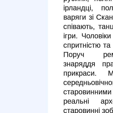
ірландці, по
варяги зі Скан
співають, тан
ігри. Чоловік
спритністю та
Поруч ремі
знаряддя пр
прикраси.
середньовічно
старовинними 
реальні арх
старовинні зо