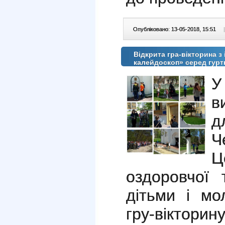
Опубліковано: 13-05-2018, 15:51
|
Відкрита гра-вікторина з
калейдоскоп» серед гурт
У
в
д
Ч
Ц
оздоровчої 
дітьми і мо
гру-вікто