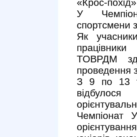
«Крос-похід
У Чемпіон
спортсмени з 
Як учасники
працівники
ТОВРДМ здо
проведення з
З 9 по 13 т
відбулося
орієнтувал
Чемпіонат У
орієнтуван