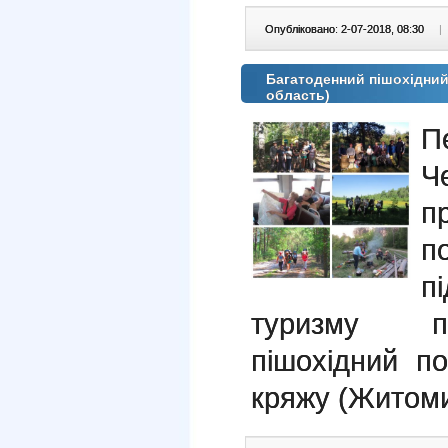
Опубліковано: 2-07-2018, 08:30
|
Багатоденний пішохідний
область)
П
Ч
п
п
п
туризму пр
пішохідний п
кряжу (Житоми