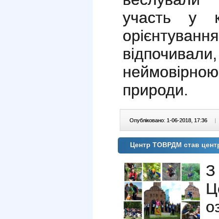
участь у к
орієнту
відпочива
неймовірною
природи.
Опубліковано: 1-06-2018, 17:36
|
Центр ТОВРДМ став цент
З
Ц
о