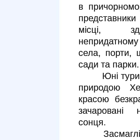
в причорномо
представник
місці, зд
непридатном
села, порти, 
сади та парки.
Юні туристи
природою Хе
красою безкр
зачаровані 
сонця.
Засмаглі, вт