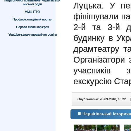
педагогічних працівників Чернігівської
Луцька. У пе
міської ради
НМЦ ПТО
фінішували на
Профорієнтаційний портал
2-й та 3-й 
Портал «Моя кар’єра»
Youtube-канал управління освіти
будинку в Укра
драмтеатру та
Організатори 
учасників з
екскурсію Ста
Опубліковано: 26-09-2018, 16:22
|
ІІІ Чернігівський істори