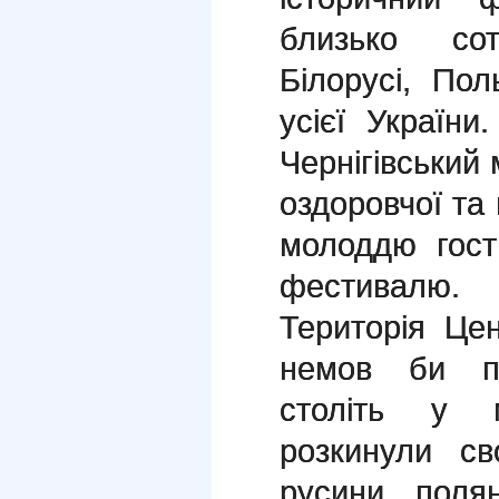
близько сот
Білорусі, Пол
усієї України
Чернігівський 
оздоровчої та 
молоддю гост
фестивалю.
Територія Це
немов би п
століть у 
розкинули св
русини, полян