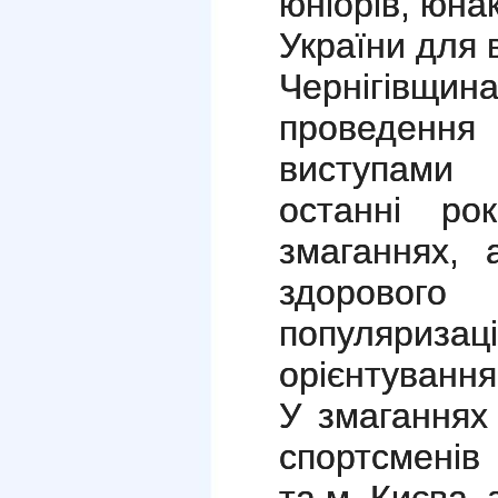
юніорів, юна
України для 
Чернігі
проведення
виступами 
останні ро
змаганнях, 
здорового
популяриз
орієнтування
У змаганнях
спортсменів