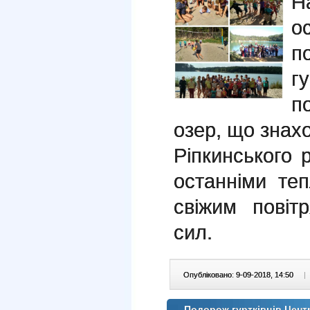
Н
о
п
г
п
озер, що знах
Ріпкинського 
останніми те
свіжим повіт
сил.
Опубліковано: 9-09-2018, 14:50
|
Подорож гуртківців Цен