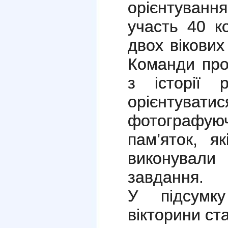
орієнтуванн
участь 40 ко
двох вікових
Команди про
з історії 
орієнтуват
фотографуюч
пам’яток, я
виконували
завдання.
У підсумк
вікторини ст