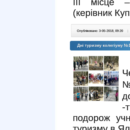
ІІІ місце 
(керівник Купр
Опубліковано: 3-05-2018, 09:20
|
Дні туризму колегіуму №
2
Ч
№
д
-
подорож учні
туризму в Ял