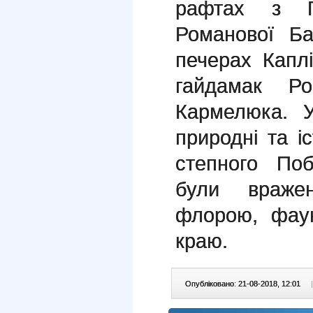
рафтах з Г
Романової Б
печерах Капл
гайдамак Ро
Кармелюка. У
природні та іс
степного По
були враже
флорою, фаун
краю.
Опубліковано: 21-08-2018, 12:01
|