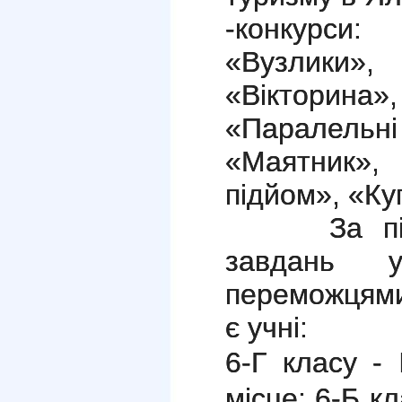
-конкурси
«Вузлик
«Віктори
«Паралельні
«Маятник»,
підйом», «Ку
За підсу
завдань у
переможцями
є учні:
6-Г класу - 
місце;
6-Б кла