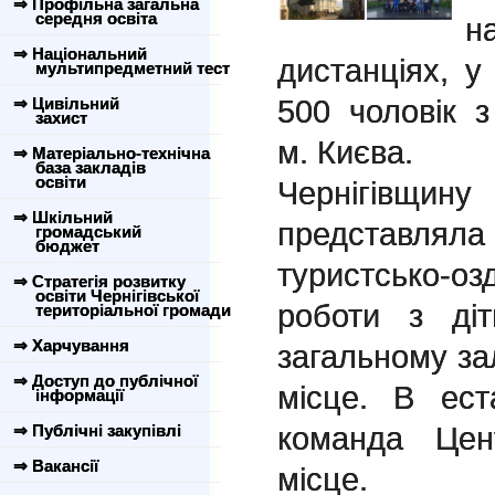
⇒ Профільна загальна
середня освіта
н
⇒ Національний
дистанціях, у
мультипредметний тест
500 чоловік 
⇒ Цивільний
захист
м. Києва.
⇒ Матеріально-технічна
база закладів
освіти
Чернігівщ
⇒ Шкільний
представляла
громадський
бюджет
туристсько-
⇒ Стратегія розвитку
освіти Чернігівської
роботи з ді
територіальної громади
⇒ Харчування
загальному зал
⇒ Доступ до публічної
місце. В ес
інформації
команда Це
⇒ Публічні закупівлі
⇒ Вакансії
місце.