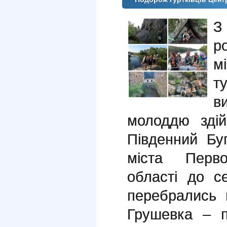
З
ро
м
т
в
молоддю здій
Південний Бу
міста Перво
області до с
перебрались 
Грушевка – п