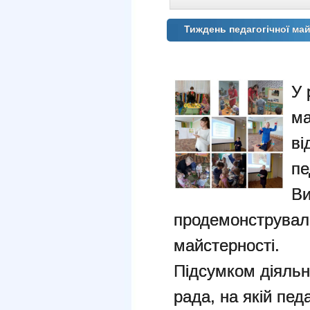
Тиждень педагогічної ма
У 
ма
ві
пе
Ви
продемонстрували
майстерності.
Підсумком діяльн
рада, на якій пед