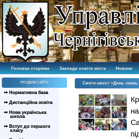
Головна сторінка
Заклади освіти міста
Новини
РОЗДІЛИ САЙТУ
Свято-квест «День знань
⇒ Нормативна база
К
⇒ Дистанційна освіта
на
⇒ Нова українська
школа
С
⇒ Вступ до першого
класу
пі