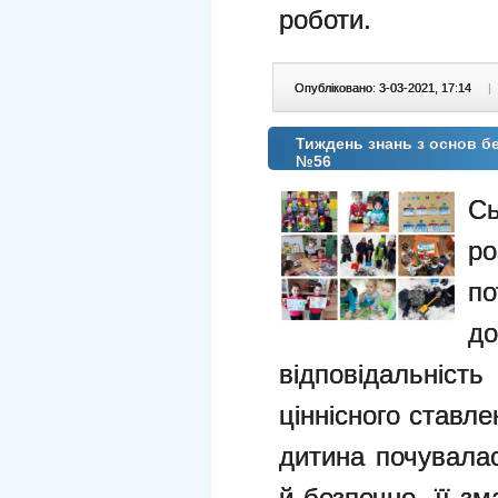
роботи.
Опубліковано: 3-03-2021, 17:14
|
Тиждень знань з основ б
№56
С
р
п
до
відповідальні
ціннісного ставл
дитина почувала
й безпечно, її з