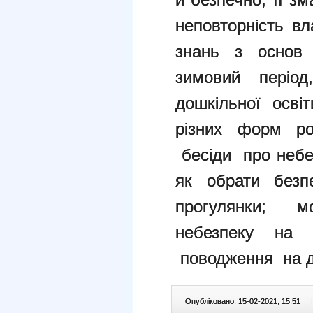
неповторність в
знань з основ 
зимовий періо
дошкільної осв
різних форм роб
бесіди про небе
як обрати безп
прогулянки; 
небезпеку н
поводження на д
Опубліковано: 15-02-2021, 15:51
|