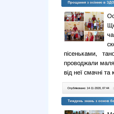
Прощання з осінню в ЗД
О
Щ
ча
с
пісеньками, тан
проводжали малят
від неї смачні та 
Опубліковано: 14-11-2020, 07:44
|
Тиждень знань з основ б