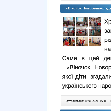
«Віночок Новорічно-різд
Х
з
рі
н
Саме в цей ден
«Віночок Новорі
якої діти згадали
українського наро
Опубліковано: 19-01-2021, 16:11
|