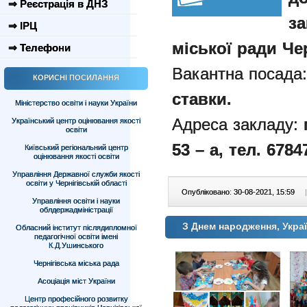
⇒ Реєстрація в ДНЗ
з
⇒ ІРЦ
міської ради Чер
⇒ Телефони
Вакантна посада
КОРИСНІ ПОСИЛАННЯ
ставки.
Міністерство освіти і науки України
Адреса закладу:
Український центр оцінювання якості
освіти
53 – а, тел. 6784
Київський регіональний центр
оцінювання якості освіти
Управління Державної служби якості
освіти у Чернігівській області
Опубліковано: 30-08-2021, 15:59
|
Управління освіти і науки
облдержадміністрації
З Днем народження, Укра
Обласний інститут післядипломної
педагогічної освіти імені
К.Д.Ушинського
Чернігівська міська рада
Асоціація міст України
Центр професійного розвитку