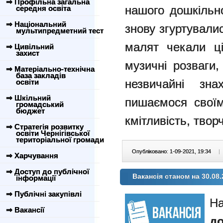
⇒ Профільна загальна
нашого дошкільно
середня освіта
⇒ Національний
знову згуртувалис
мультипредметний тест
малят чекали ці
⇒ Цивільний
захист
музичні розваги,
⇒ Матеріально-технічна
база закладів
незвичайні зн
освіти
⇒ Шкільний
пишаємося своїм
громадський
бюджет
кмітливість, твор
⇒ Стратегія розвитку
освіти Чернігівської
територіальної громади
Опубліковано: 1-09-2021, 19:34
|
⇒ Харчування
⇒ Доступ до публічної
Вакансія станом на 30.08.
інформації
⇒ Публічні закупівлі
На
⇒ Вакансії
д