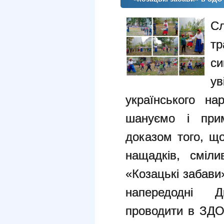
С
тр
си
ув
українського на
шануємо і прим
доказом того, що
нащадків, сміли
«Козацькі забави
напередодні Д
проводити в ЗДО