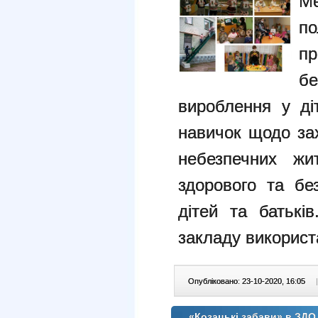
М
по
п
бе
вироблення у ді
навичок щодо зах
небезпечних жит
здорового та бе
дітей та батькі
закладу використ
Опубліковано: 23-10-2020, 16:05
|
«Козацькі забави» в ЗД