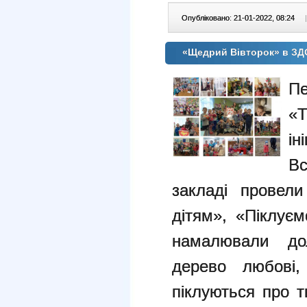
Опубліковано: 21-01-2022, 08:24
|
«Щедрий Вівторок» в З
Пе
«
ін
Вс
закладі провели
дітям», «Піклує
намалювали дол
дерево любові,
піклуються про т