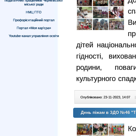
педагогічних працівників Чернігівської
міської ради
сп
НМЦ ПТО
Профорієнтаційний портал
В
Портал «Моя кар’єра»
п
Youtube-канал управління освіти
дітей національн
гідності, вихов
родини, пов
культурного спадк
Опубліковано: 23-11-2023, 14:07
|
День піжам в ЗДО №46 "