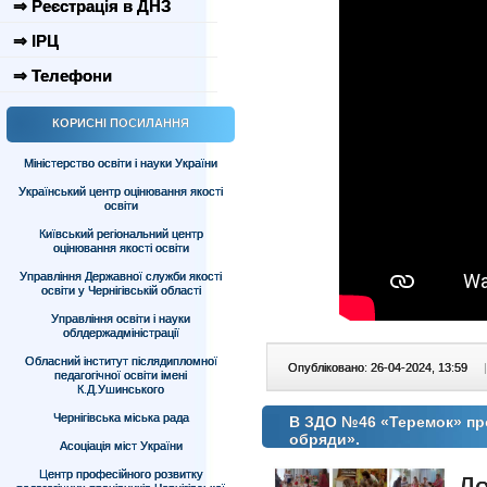
⇒ Реєстрація в ДНЗ
⇒ ІРЦ
⇒ Телефони
КОРИСНІ ПОСИЛАННЯ
Міністерство освіти і науки України
Український центр оцінювання якості
освіти
Київський регіональний центр
оцінювання якості освіти
Управління Державної служби якості
освіти у Чернігівській області
Управління освіти і науки
облдержадміністрації
Обласний інститут післядипломної
Опубліковано: 26-04-2024, 13:59
|
педагогічної освіти імені
К.Д.Ушинського
Чернігівська міська рада
В ЗДО №46 «Теремок» про
обряди».
Асоціація міст України
Центр професійного розвитку
Д