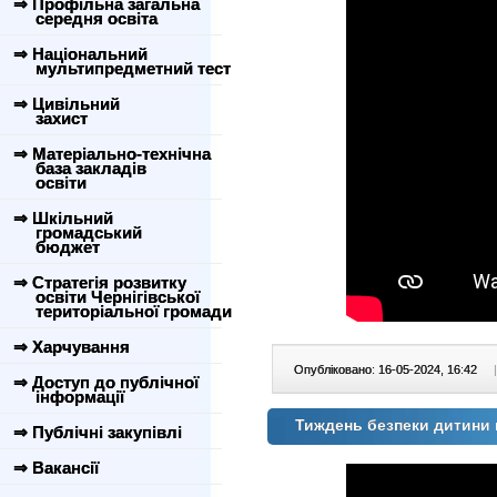
⇒ Профільна загальна
середня освіта
⇒ Національний
мультипредметний тест
⇒ Цивільний
захист
⇒ Матеріально-технічна
база закладів
освіти
⇒ Шкільний
громадський
бюджет
⇒ Стратегія розвитку
освіти Чернігівської
територіальної громади
⇒ Харчування
Опубліковано: 16-05-2024, 16:42
|
⇒ Доступ до публічної
інформації
Тиждень безпеки дитини
⇒ Публічні закупівлі
⇒ Вакансії