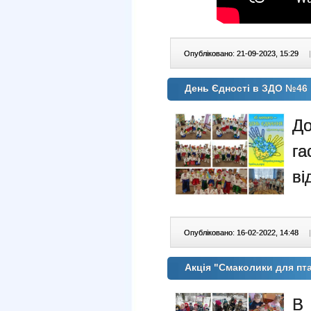
Опубліковано: 21-09-2023, 15:29
|
День Єдності в ЗДО №46
Д
г
ві
Опубліковано: 16-02-2022, 14:48
|
Акція "Смаколики для пта
В