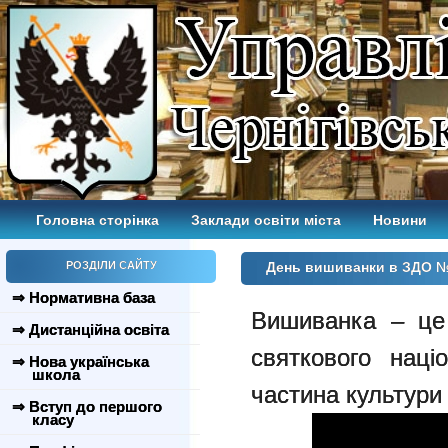
Головна сторінка
Заклади освіти міста
Новини
РОЗДІЛИ САЙТУ
День вишиванки в ЗДО №
⇒ Нормативна база
Вишиванка – це
⇒ Дистанційна освіта
святкового націо
⇒ Нова українська
школа
частина культури 
⇒ Вступ до першого
класу