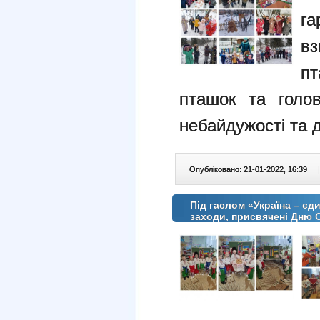
г
в
пт
пташок та голов
небайдужості та 
Опубліковано: 21-01-2022, 16:39
|
Під гаслом «Україна – є
заходи, присвячені Дню 