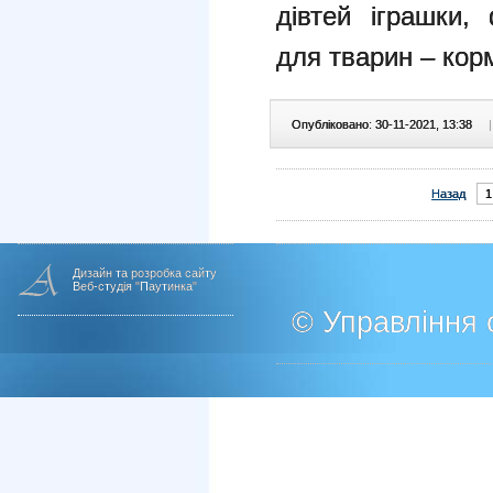
дівтей іграшки,
для тварин – кор
Опубліковано: 30-11-2021, 13:38
|
Назад
1
Дизайн та розробка сайту
Веб-студія "Паутинка"
© Управління о