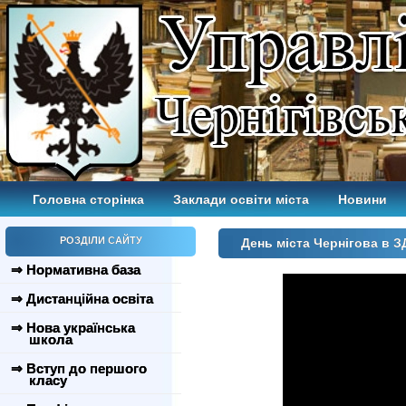
Головна сторінка
Заклади освіти міста
Новини
РОЗДІЛИ САЙТУ
День міста Чернігова в З
⇒ Нормативна база
⇒ Дистанційна освіта
⇒ Нова українська
школа
⇒ Вступ до першого
класу