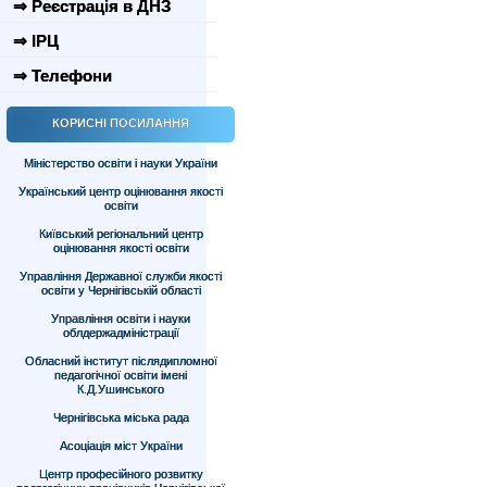
⇒ Реєстрація в ДНЗ
⇒ ІРЦ
⇒ Телефони
КОРИСНІ ПОСИЛАННЯ
Міністерство освіти і науки України
Український центр оцінювання якості
освіти
Київський регіональний центр
оцінювання якості освіти
Управління Державної служби якості
освіти у Чернігівській області
Управління освіти і науки
облдержадміністрації
Обласний інститут післядипломної
педагогічної освіти імені
К.Д.Ушинського
Чернігівська міська рада
Асоціація міст України
Центр професійного розвитку