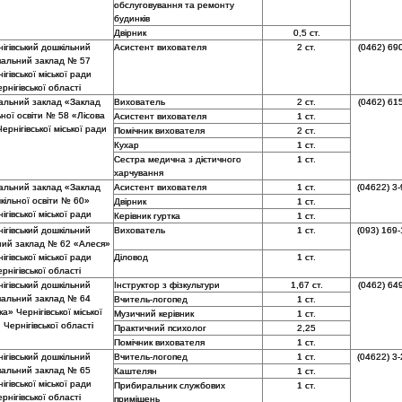
обслуговування та ремонту
будинків
Двірник
0,5 ст.
ігівський дошкільний
Асистент вихователя
2 ст.
(0462) 69
чальний заклад № 57
ігівської міської ради
рнігівської області
альний заклад «Заклад
Вихователь
2 ст.
(0462) 61
ної освіти № 58 «Лісова
Асистент вихователя
1 ст.
ернігівської міської ради
Помічник вихователя
2 ст.
Кухар
1 ст.
Сестра медична з дієтичного
1 ст.
харчування
альний заклад «Заклад
Асистент вихователя
1 ст.
(04622) 3-
кільної освіти № 60»
Двірник
1 ст.
ігівської міської ради
Керівник гуртка
1 ст.
ігівський дошкільний
Вихователь
1 ст.
(093) 169-
ний заклад № 62 «Алеся»
ігівської міської ради
Діловод
1 ст.
рнігівської області
ігівський дошкільний
Інструктор з фізкультури
1,67 ст.
(0462) 64
чальний заклад № 64
Вчитель-логопед
1 ст.
а» Чернігівської міської
Музичний керівник
1 ст.
 Чернігівської області
Практичний психолог
2,25
Помічник вихователя
1 ст.
ігівський дошкільний
Вчитель-логопед
1 ст.
(04622) 3-
чальний заклад № 65
Каштелян
1 ст.
ігівської міської ради
Прибиральник службових
1 ст.
рнігівської області
приміщень