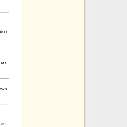
35-84
0 913
75-59
6-610