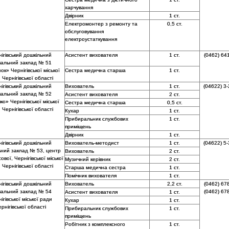
харчування
Двірник
1 ст.
Електромонтер з ремонту та
0,5 ст.
обслуговування
електроустаткування
ігівський дошкільний
Асистент вихователя
1 ст.
(0462) 64
чальний заклад № 51
ок» Чернігівської міської
Сестра медична старша
1 ст.
 Чернігівської області
ігівський дошкільний
Вихователь
1 ст.
(04622) 3-
чальний заклад № 52
Асистент вихователя
2 ст.
о» Чернігівської міської
Сестра медична старша
0,5 ст.
 Чернігівської області
Кухар
1 ст.
Прибиральник службових
1 ст.
приміщень
Двірник
1 ст.
ігівський дошкільний
Вихователь-методист
1 ст.
(04622) 5-
ний заклад № 53, центр
Вихователь
2 ст.
ової, Чернігівської міської
Музичний керівник
2 ст.
 Чернігівської області
Старша медична сестра
1 ст.
Помічник вихователя
1 ст.
ігівський дошкільний
Вихователь
2,2 ст.
(0462) 67
чальний заклад № 54
(0462) 67
Асистент вихователя
1 ст.
ігівської міської ради
Кухар
1 ст.
рнігівської області
Прибиральник службових
1 ст.
приміщень
Робітник з комплексного
1 ст.