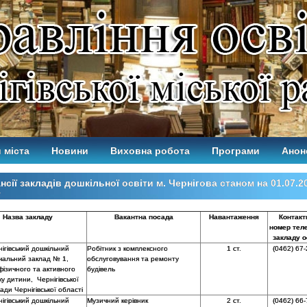
 міста
Новини
Виховна робота
Програми
Анон
нсії закладів дошкільної освіти м. Чернігова станом на 01.07.2
у
Назва закладу
Вакантна посада
Навантаження
Контакт
номер тел
закладу о
ігівський дошкільний
Робітник з комплексного
1 ст.
(0462) 67-
чальний заклад № 1,
обслуговування та ремонту
фізичного та активного
будівель
у дитини, Чернігівської
ради Чернігівської області
ігівський дошкільний
Музичний керівник
2 ст.
(0462) 66-