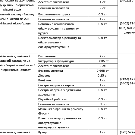
ної освіти № 22», центр
(04622) 5-
Асистент вихователя
1 ст.
у дитини, Чернігівської
Помічник вихователя
2 ст.
міської ради
альний заклад «Заклад
Вихователь-методист
0,5 ст.
кільної освіти № 23»
Помічник вихователя
1 ст.
ігівської міської ради
(0462) 77-
Робітник з комплексного
0,5 ст.
(095) 531-3
обслуговування та ремонту
директ
будівлі
Електромонтер з ремонту та
0,5 ст.
обслуговування
електроустаткування
ігівський дошкільний
Вихователь
2 ст.
чальний заклад № 24
Інструктор з фізкультури
0,835 ст.
іт» Чернігівської міської
Асистент вихователя
3 ст.
 Чернігівської області
Вчитель-логопед
0,668 ст.
Діловод
0,25 ст.
(0462) 67-
Комірник
1 ст.
(0462) 67-
Сестра медична старша
1 ст.
Сестра медична з дієтичного
0,5 ст.
харчування
Підсобний робітник
0,5 ст.
Помічник вихователя
1 ст.
Машиніст з прання та ремонту
0,5 ст.
білизни
Електромонтер з ремонту та
0,5 ст.
обслуговування
електроустаткування
ігівський дошкільний
Кухар
1 ст.
(093) 577-