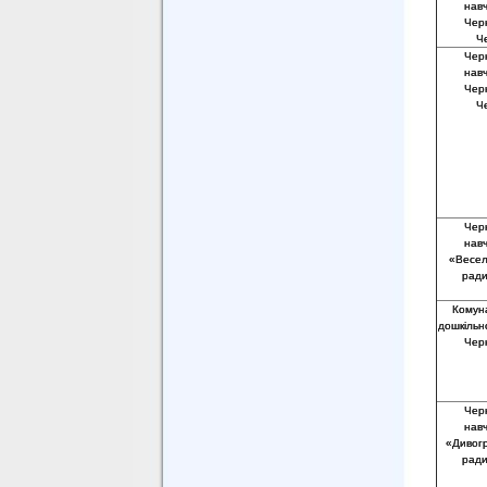
нав
Черн
Че
Черн
нав
Черн
Че
Черн
нав
«Веселк
ради
Комун
дошкільн
Черн
Черн
нав
«Дивогр
ради