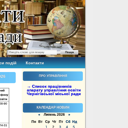
си подій
Контакти
026
ПРО УПРАВЛІННЯ
→ Список працівників
апарату управління освіти
ний
Чернігівської міської ради
ефону
світи
28-90
КАЛЕНДАР НОВИН
«
Липень 2026
»
Пн
Вт
Ср
Чт
Пт
Сб
Нд
74-31
1
2
3
4
5