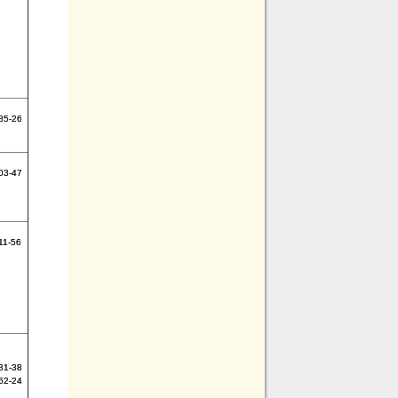
85-26
03-47
11-56
31-38
62-24