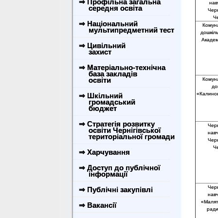
⇒ Профільна загальна
нав
середня освіта
Черн
Че
⇒ Національний
Комун
мультипредметний тест
дошкіл
Академі
⇒ Цивільний
захист
⇒ Матеріально-технічна
база закладів
освіти
Комун
до
«Калинон
⇒ Шкільний
громадський
бюджет
⇒ Стратегія розвитку
Черн
освіти Чернігівської
нав
територіальної громади
Черн
Че
⇒ Харчування
⇒ Доступ до публічної
інформації
Черн
⇒ Публічні закупівлі
нав
«Малятк
⇒ Вакансії
ради