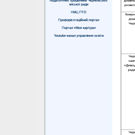
педагогічних працівників Чернігівської
дошкіль
міської ради
розвитк
НМЦ ПТО
Комун
дош
Профорієнтаційний портал
Черн
Портал «Моя кар’єра»
Youtube-канал управління освіти
Черн
нав
«Дивоцв
ради
Черн