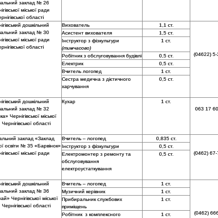
чальний заклад № 26
ігівської міської ради
рнігівської області
ігівський дошкільний
Вихователь
1,1 ст.
чальний заклад № 30
Асистент вихователя
1,5 ст.
ігівської міської ради
Інструктор з фізкультури
1 ст.
рнігівської області
(тимчасово)
(04622) 5-
Робітник з обслуговування будівлі
0,5 ст.
Електрик
0,5 ст.
Вчитель логопед
1 ст.
Сестра медична з дієтичного
0,5 ст.
харчування
ігівський дошкільний
Кухар
1 ст.
чальний заклад № 32
063 17 6
а» Чернігівської міської
 Чернігівської області
альний заклад «Заклад
Вчитель – логопед
0,835 ст.
ої освіти № 35 «Барвінок»
Інструктор з фізкультури
0,5 ст.
ігівської міської ради
(0462) 67-
Електромонтер з ремонту та
0,5 ст.
обслуговування
електроустаткування
ігівський дошкільний
Вчитель – логопед
1 ст.
чальний заклад № 36
Музичний керівник
1 ст.
ай» Чернігівської міської
Прибиральник службових
1 ст.
 Чернігівської області
приміщень
(0462) 66
Робітник з комплексного
1 ст.