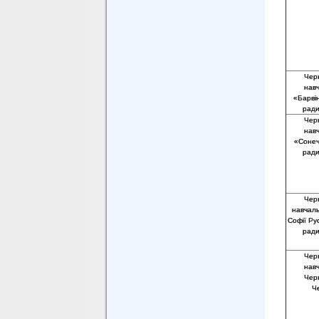
Черн
нав
«Барвін
ради
Черн
нав
«Сонечк
ради
Черн
навчаль
Софії Рус
ради
Черн
нав
Черн
Че