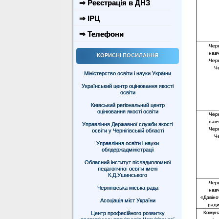
⇒ Реєстрація в ДНЗ
⇒ ІРЦ
⇒ Телефони
Черн
нав
КОРИСНІ ПОСИЛАННЯ
Черн
Че
Міністерство освіти і науки України
Український центр оцінювання якості
освіти
Київський регіональний центр
оцінювання якості освіти
Черн
нав
Управління Державної служби якості
Черн
освіти у Чернігівській області
Че
Управління освіти і науки
облдержадміністрації
Обласний інститут післядипломної
педагогічної освіти імені
К.Д.Ушинського
Черн
Чернігівська міська рада
нав
«Дзвіноч
Асоціація міст України
ради
Комун
Центр професійного розвитку