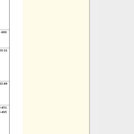
1-960
20-31
32-86
8-451
8-495