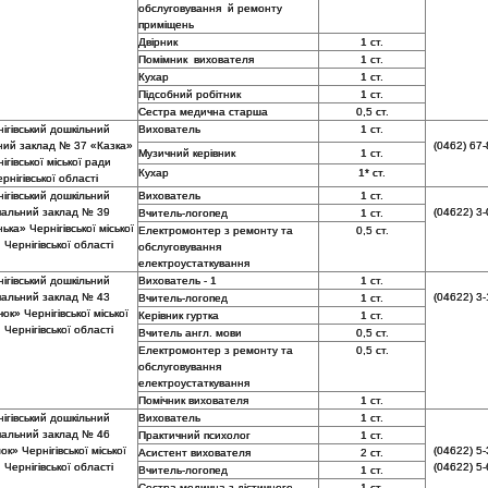
обслуговування й ремонту
приміщень
Двірник
1 ст.
Помімник вихователя
1 ст.
Кухар
1 ст.
Підсобний робітник
1 ст.
Сестра медична старша
0,5 ст.
ігівський дошкільний
Вихователь
1 ст.
ний заклад № 37 «Казка»
(0462) 67-
Музичний керівник
1 ст.
ігівської міської ради
Кухар
1* ст.
рнігівської області
ігівський дошкільний
Вихователь
1 ст.
чальний заклад № 39
(04622) 3-
Вчитель-логопед
1 ст.
ька» Чернігівської міської
Електромонтер з ремонту та
0,5 ст.
 Чернігівської області
обслуговування
електроустаткування
ігівський дошкільний
Вихователь - 1
1 ст.
чальний заклад № 43
(04622) 3-
Вчитель-логопед
1 ст.
ок» Чернігівської міської
Керівник гуртка
1 ст.
 Чернігівської області
Вчитель англ. мови
0,5 ст.
Електромонтер з ремонту та
0,5 ст.
обслуговування
електроустаткування
Помічник вихователя
1 ст.
ігівський дошкільний
Вихователь
1 ст.
чальний заклад № 46
Практичний психолог
1 ст.
к» Чернігівської міської
(04622) 5-
Асистент вихователя
2 ст.
 Чернігівської області
(04622) 5-
Вчитель-логопед
1 ст.
Сестра медична з дієтичного
1 ст.