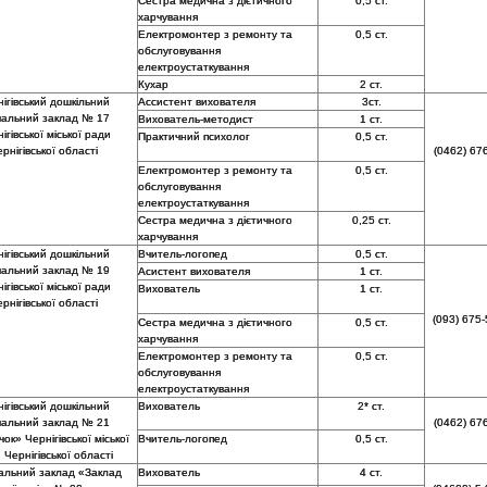
Сестра медична з дієтичного
0,5 ст.
харчування
Електромонтер з ремонту та
0,5 ст.
обслуговування
електроустаткування
Кухар
2 ст.
ігівський дошкільний
Ассистент вихователя
3ст.
чальний заклад № 17
Вихователь-методист
1 ст.
ігівської міської ради
Практичний психолог
0,5 ст.
рнігівської області
(0462) 67
Електромонтер з ремонту та
0,5 ст.
обслуговування
електроустаткування
Сестра медична з дієтичного
0,25 ст.
харчування
ігівський дошкільний
Вчитель-логопед
0,5 ст.
чальний заклад № 19
Асистент вихователя
1 ст.
ігівської міської ради
Вихователь
1 ст.
рнігівської області
(093) 675-
Сестра медична з дієтичного
0,5 ст.
харчування
Електромонтер з ремонту та
0,5 ст.
обслуговування
електроустаткування
ігівський дошкільний
Вихователь
2* ст.
чальний заклад № 21
(0462) 67
ок» Чернігівської міської
Вчитель-логопед
0,5 ст.
 Чернігівської області
альний заклад «Заклад
Вихователь
4 ст.