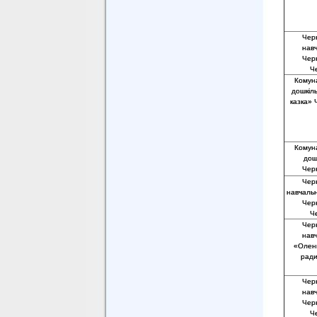
Черн
нав
Черн
Че
Комун
дошкіль
казка» Ч
Комун
дош
Черн
Черн
навчаль
Черн
Че
Черн
нав
«Оленк
ради
Черн
нав
Черн
Че