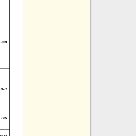
6-739
53-74
6-335