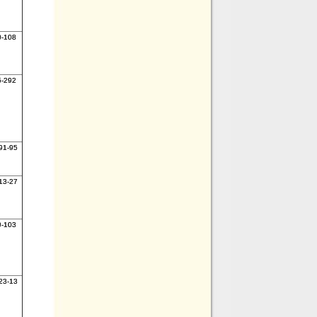
0-108
5-292
91-95
13-27
9-103
23-13