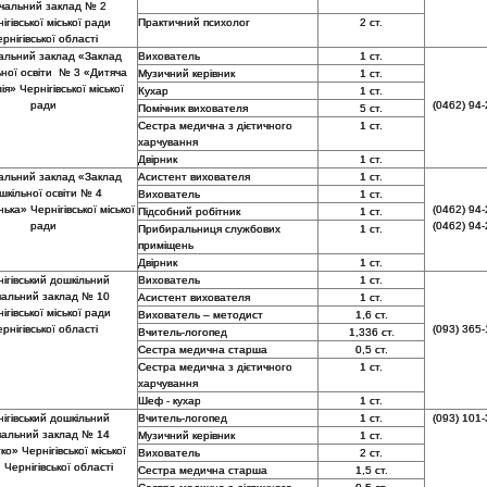
чальний заклад № 2
ігівської міської ради
Практичний психолог
2 ст.
рнігівської області
альний заклад «Заклад
Вихователь
1 ст.
ьної освіти № 3 «Дитяча
Музичний керівник
1 ст.
я» Чернігівської міської
Кухар
1 ст.
ради
(0462) 94-
Помічник вихователя
5 ст.
Сестра медична з дієтичного
1 ст.
харчування
Двірник
1 ст.
альний заклад «Заклад
Асистент вихователя
1 ст.
шкільної освіти № 4
Вихователь
1 ст.
ька» Чернігівської міської
(0462) 94-
Підсобний робітник
1 ст.
ради
(0462) 94-
Прибиральниця службових
1 ст.
приміщень
Двірник
1 ст.
ігівський дошкільний
Вихователь
1 ст.
чальний заклад № 10
Асистент вихователя
1 ст.
ігівської міської ради
Вихователь – методист
1,6 ст.
рнігівської області
(093) 365-
Вчитель-логопед
1,336 ст.
Сестра медична старша
0,5 ст.
Сестра медична з дієтичного
1 ст.
харчування
Шеф - кухар
1 ст.
ігівський дошкільний
Вчитель-логопед
1 ст.
(093) 101-
чальний заклад № 14
Музичний керівник
1 ст.
о» Чернігівської міської
Вихователь
2 ст.
 Чернігівської області
Сестра медична старша
1,5 ст.