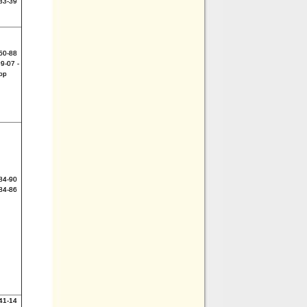
33-39
50-88
9-07 -
ор
84-90
84-86
41-14