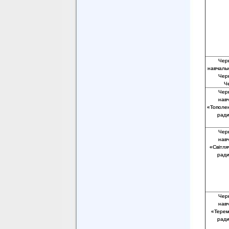
Черн
навчаль
Черн
Че
Черн
нав
«Тополен
ради
Черн
нав
«Світляч
ради
Черн
нав
«Теремо
ради