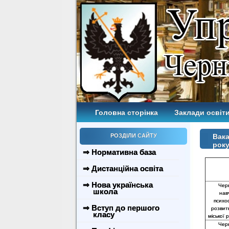
Головна сторінка
Заклади освіти
РОЗДІЛИ САЙТУ
Вака
рок
⇒ Нормативна база
⇒ Дистанційна освіта
⇒ Нова українська
Черн
школа
нав
психо
⇒ Вступ до першого
розвитк
класу
міської 
Черн