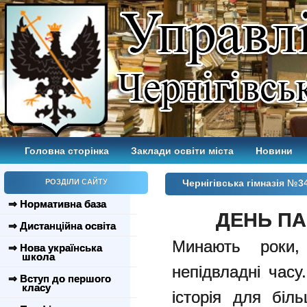
Головна сторінка
Заклади освіти міста
Новини
РОЗДІЛИ САЙТУ
Чернігівська гімназія №
⇒ Нормативна база
ДЕНЬ ПА
⇒ Дистанційна освіта
Минають роки,
⇒ Нова українська
школа
непідвладні час
⇒ Вступ до першого
класу
історія для біл