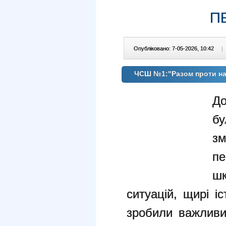
П
Опубліковано: 7-05-2026, 10:42
|
ЧСШ №1:"Разом проти нас
До
бу
з
п
шк
ситуацій, щирі і
зробили важливи