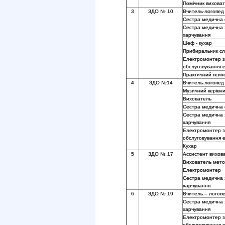
Помічник вихова
3
ЗДО № 10
Вчитель-логопед
Сестра медична
Сестра медична 
харчування
Шеф - кухар
Прибиральник сл
Електромонтер з
обслуговування 
Практичний псих
4
ЗДО №14
Вчитель-логопед
Музичний керівни
Вихователь
Сестра медична
Сестра медична 
харчування
Електромонтер з
обслуговування 
Кухар
5
ЗДО № 17
Ассистент вихов
Вихователь мето
Електромонтер
Сестра медична 
харчування
6
ЗДО № 19
Вчитель – логоп
Сестра медична 
харчування
Електромонтер з
обслуговування 