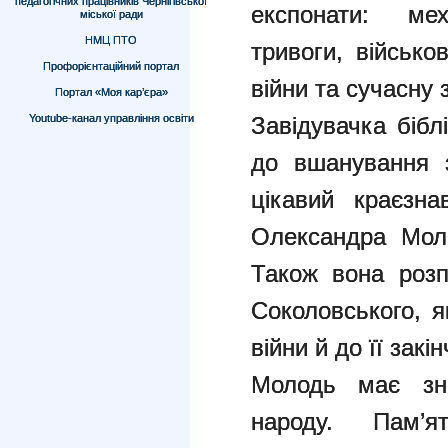
педагогічних працівників Чернігівської
експонати: мех
міської ради
НМЦ ПТО
тривоги, військо
Профорієнтаційний портал
війни та сучасну 
Портал «Моя кар’єра»
Youtube-канал управління освіти
Завідувачка бібл
до вшанування з
цікавий краєзн
Олександра Моло
Також вона розп
Соколовського, 
війни й до її закі
Молодь має зна
народу. Пам’я