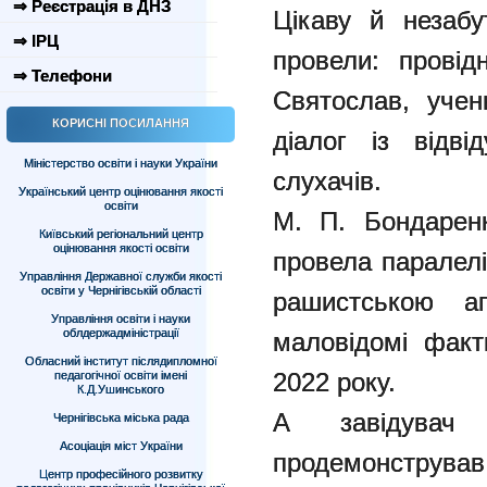
⇒ Реєстрація в ДНЗ
Цікаву й незабу
⇒ ІРЦ
провели: провід
⇒ Телефони
Святослав, учен
КОРИСНІ ПОСИЛАННЯ
діалог із відв
Міністерство освіти і науки України
слухачів.
Український центр оцінювання якості
освіти
М. П. Бондаренк
Київський регіональний центр
оцінювання якості освіти
провела паралелі
Управління Державної служби якості
освіти у Чернігівській області
рашистською аг
Управління освіти і науки
облдержадміністрації
маловідомі факт
Обласний інститут післядипломної
2022 року.
педагогічної освіти імені
К.Д.Ушинського
А завідува
Чернігівська міська рада
Асоціація міст України
продемонструва
Центр професійного розвитку