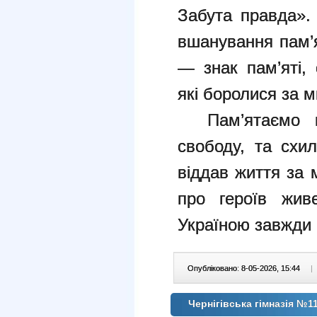
Забута правда».
вшанування пам’я
— знак пам’яті, 
які боролися за м
Пам’ятаємо по
свободу, та схи
віддав життя за 
про героїв жив
Україною завжди 
Опубліковано: 8-05-2026, 15:44
|
Чернігівська гімназія №11