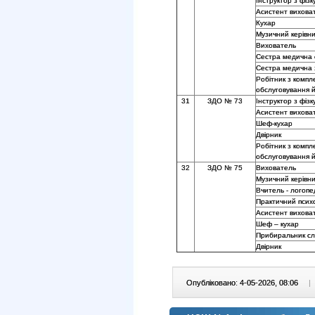
Інструктор з фізк
Асистент вихова
Кухар
Музичний керівни
Вихователь
Сестра медична
Сестра медична з
Робітник з компл
обслуговування 
31
ЗДО № 73
Інструктор з фізк
Асистент вихова
Шеф-кухар
Двірник
Робітник з компл
обслуговування й
32
ЗДО № 75
Вихователь
Музичний керівни
Вчитель - логопе
Практичний псих
Асистент вихова
Шеф – кухар
Прибиральник сл
Двірник
Опубліковано: 4-05-2026, 08:06
|