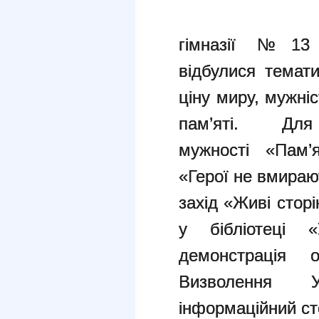
гімназії №13 Ч
відбулися темат
ціну миру, мужні
пам’яті. Для у
мужності «Пам’
«Герої не вмирают
захід «Живі стор
у бібліотеці «
демонстрація о
Визволення 
інформаційний стен