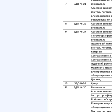
7
ЗДО № 21
Вихователь
Асистент вихова
Вчитель-логопед
Електромонтер з
обслуговування 
8
ЗДО № 22
Асистент вихова
Вихователь
9
ЗДО № 24
Асистент вихова
Інструктор з фізк
Вихователь
Практичний псих
Вчитель-логопед
Комірник
Сестра медична
Сестра медична 
Підсобний робітн
Машиніст з пран
Електромонтер з
обслуговування 
Діловод
10
ЗДО №26
Кухар
11
ЗДО № 30
Вихователь
Асистент вихова
Інструктор з фіз
Робітник з обслу
Електромонтер з
обслуговування 
Вчитель логопед