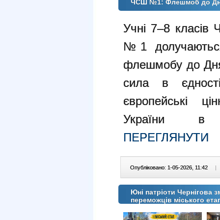
ЧСШ №1: Флешмоб до Дня 
Учні 7–8 класів 
№1 долучаються
флешмобу до Дня
сила в єдност
європейські ці
України в є
ПЕРЕГЛЯНУТИ
Опубліковано: 1-05-2026, 11:42
|
Юні патріоти Чернігова з
переможців міського ета