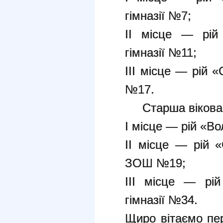
гімназії №7;
ІІ місце — рій 
гімназії №11;
ІІІ місце — рій «
№17.
Старша вікова 
І місце — рій «Во
ІІ місце — рій «
ЗОШ №19;
ІІІ місце — рій
гімназії №34.
Щиро вітаємо пер