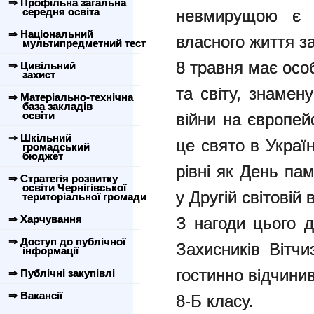
⇒ Профільна загальна
середня освіта
невмирущою є п
⇒ Національний
власного життя за
мультипредметний тест
8 травня має осо
⇒ Цивільний
захист
та світу, знамен
⇒ Матеріально-технічна
база закладів
освіти
війни на європей
⇒ Шкільний
це свято в Украї
громадський
бюджет
рівні як День па
⇒ Стратегія розвитку
освіти Чернігівської
у Другій світовій в
територіальної громади
⇒ Харчування
З нагоди цього д
⇒ Доступ до публічної
Захисників Вітчи
інформації
гостинно відчинив
⇒ Публічні закупівлі
⇒ Вакансії
8-Б класу.