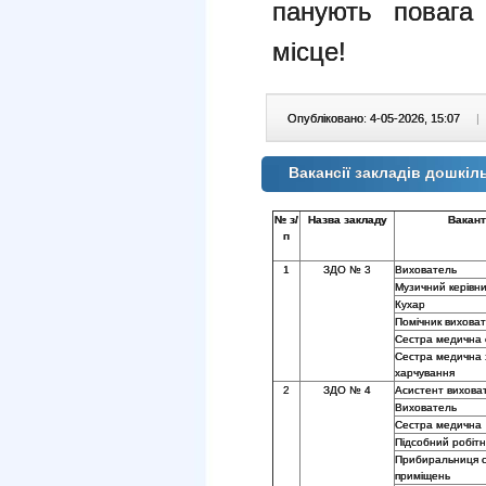
панують повага 
місце!
Опубліковано: 4-05-2026, 15:07
|
Вакансії закладів дошкіль
№ з/
Назва закладу
Вакант
п
1
ЗДО № 3
Вихователь
Музичний керівни
Кухар
Помічник вихова
Сестра медична
Сестра медична 
харчування
2
ЗДО № 4
Асистент вихова
Вихователь
Сестра медична
Підсобний робітн
Прибиральниця 
приміщень