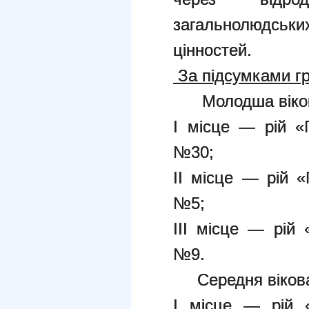
загальнолюдсь
цінностей.
За підсумками гр
Молодша вікова
І місце — рій «П
№30;
ІІ місце — рій «П
№5;
ІІІ місце — рій 
№9.
Середня вікова
І місце — рій «С