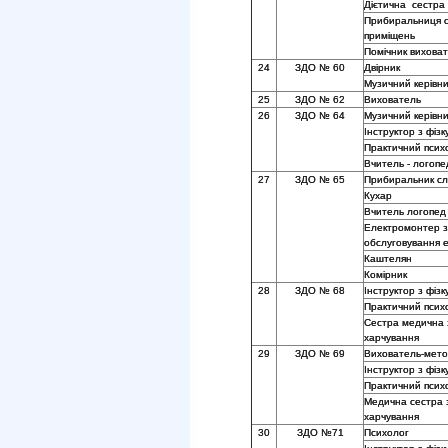
Дієтична сестра
Прибиральниця 
приміщень
Помічник вихова
24
ЗДО № 60
Двірник
Музичний керівни
25
ЗДО № 62
Вихователь
26
ЗДО № 64
Музичний керівни
Інструктор з фізк
Практичний псих
Вчитель - логопе
27
ЗДО № 65
Прибиральник сл
Кухар
Вчитель логопед
Електромонтер з
обслуговування 
Каштелян
Комірник
28
ЗДО № 68
Інструктор з фізк
Практичний псих
Сестра медична 
харчування
29
ЗДО № 69
Вихователь-мето
Інструктор з фізк
Практичний псих
Медична сестра з
харчування
30
ЗДО №71
Психолог