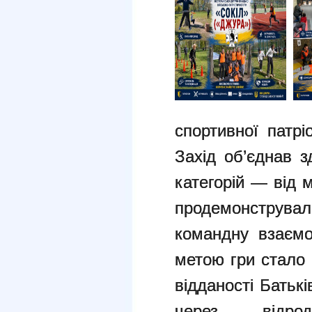
спортивної патрі
Захід об’єднав з
категорій — від 
продемонструвал
командну взаємо
метою гри стало 
відданості Батьк
через відро