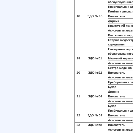
обслуговування 
Прибиральник сл
Помічник вихова
18
ЗДО № 46
Вихователь
Двірник
Практичний псих
Асистент вихова
Вчитель-логопед
Старша медсестр
харчування
Електромонтер з
обслуговування 
19
ЗДО №51
Музичний керівни
Асистент вихова
Сестра медична
20
ЗДО №52
Вихователь
Асистент вихова
Прибиральник сл
Кухар
Двірник
21
ЗДО №54
Вихователь
Асистент вихова
Кухар
Прибиральник сл
22
ЗДО № 57
Вихователь
Асистент вихова
23
ЗДО №58
Вихователь
Асистент вихова