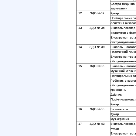
Сестра медична 
харчування
12
ЗДО №32
Кухар
Прибиральник сл
Асистент вихова
13
ЗДО № 35
Вчитель логопед
Інструктор з фізк
Електромонтер з
обслуговування 
14
ЗДО № 39
Вчитель – логоп
Практичний псих
Електромонтер з
обслуговування 
15
ЗДО №36
Вчитель – логоп
Музичний керівни
Прибиральник сл
Робітник з комп
обслуговування 
приміщень
Двірник
Помічник вихова
Кухар
16
ЗДО №36
Вихователь
Кухар
Муз.керівник
17
ЗДО № 43
Вчитель-логопед
Кухар
Електромонтер з