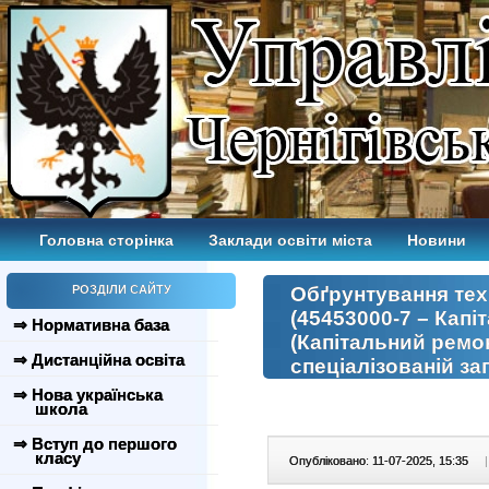
Головна сторінка
Заклади освіти міста
Новини
РОЗДІЛИ САЙТУ
Обґрунтування техн.
(45453000-7 – Капі
⇒ Нормативна база
(Капітальний ремон
⇒ Дистанційна освіта
спеціалізованій за
⇒ Нова українська
школа
⇒ Вступ до першого
класу
Опубліковано: 11-07-2025, 15:35
|