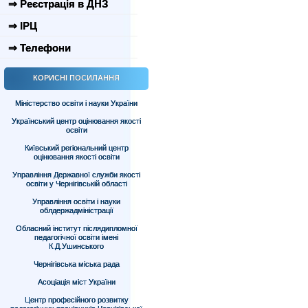
⇒ Реєстрація в ДНЗ
⇒ ІРЦ
⇒ Телефони
КОРИСНІ ПОСИЛАННЯ
Міністерство освіти і науки України
Український центр оцінювання якості
освіти
Київський регіональний центр
оцінювання якості освіти
Управління Державної служби якості
освіти у Чернігівській області
Управління освіти і науки
облдержадміністрації
Обласний інститут післядипломної
педагогічної освіти імені
К.Д.Ушинського
Чернігівська міська рада
Асоціація міст України
Центр професійного розвитку