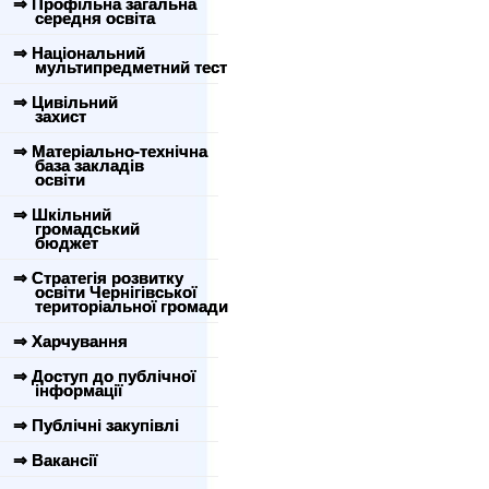
⇒ Профільна загальна
середня освіта
⇒ Національний
мультипредметний тест
⇒ Цивільний
захист
⇒ Матеріально-технічна
база закладів
освіти
⇒ Шкільний
громадський
бюджет
⇒ Стратегія розвитку
освіти Чернігівської
територіальної громади
⇒ Харчування
⇒ Доступ до публічної
інформації
⇒ Публічні закупівлі
⇒ Вакансії