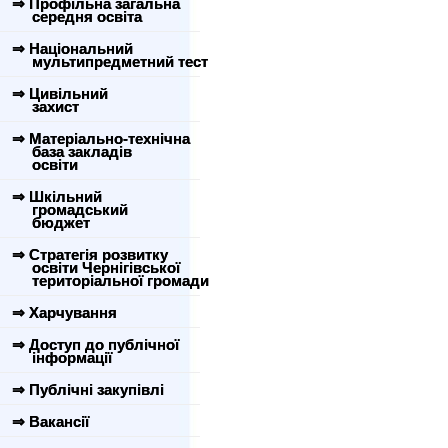
⇒ Профільна загальна
середня освіта
⇒ Національний
мультипредметний тест
⇒ Цивільний
захист
⇒ Матеріально-технічна
база закладів
освіти
⇒ Шкільний
громадський
бюджет
⇒ Стратегія розвитку
освіти Чернігівської
територіальної громади
⇒ Харчування
⇒ Доступ до публічної
інформації
⇒ Публічні закупівлі
⇒ Вакансії