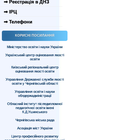
⇒ Реєстрація в ДНЗ
⇒ ІРЦ
⇒ Телефони
КОРИСНІ ПОСИЛАННЯ
Міністерство освіти і науки України
Український центр оцінювання якості
освіти
Київський регіональний центр
оцінювання якості освіти
Управління Державної служби якості
освіти у Чернігівській області
Управління освіти і науки
облдержадміністрації
Обласний інститут післядипломної
педагогічної освіти імені
К.Д.Ушинського
Чернігівська міська рада
Асоціація міст України
Центр професійного розвитку