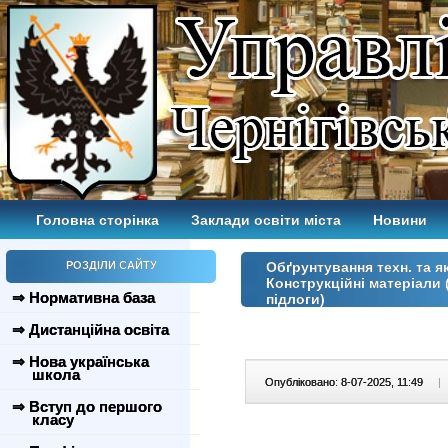
Головна сторінка
Заклади освіти міста
Новини
РОЗДІЛИ САЙТУ
Обґрунтування техн. та як
Конструкційні матеріали 
⇒ Нормативна база
підлоги)
⇒ Дистанційна освіта
⇒ Нова українська
школа
Опубліковано: 8-07-2025, 11:49
|
⇒ Вступ до першого
класу