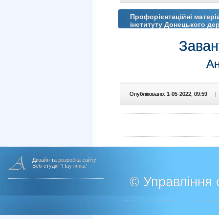
Профорієнтаційні матері
інституту Донецького де
Заван
Ан
Опубліковано: 1-05-2022, 09:59
|
Дизайн та розробка сайту
Веб-студія "Паутинка"
© Управління о