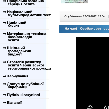
⇒ Профільна загальна
середня освіта
⇒ Національний
мультипредметний тест
Опубліковано: 12-05-2022, 12:54
|
⇒ Цивільний
захист
На часі - Особливості ос
⇒ Матеріально-технічна
база закладів
освіти
⇒ Шкільний
громадський
бюджет
⇒ Стратегія розвитку
освіти Чернігівської
територіальної громади
⇒ Харчування
⇒ Доступ до публічної
інформації
⇒ Публічні закупівлі
⇒ Вакансії