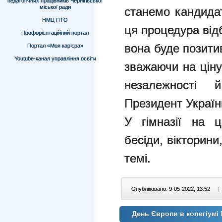
педагогічних працівників Чернігівської
міської ради
станемо кандида
НМЦ ПТО
ця процедура від
Профорієнтаційний портал
вона буде позити
Портал «Моя кар’єра»
Youtube-канал управління освіти
зважаючи на ціну
незалежності 
Президент Україн
У гімназії на 
бесіди, вікторини
темі.
Опубліковано: 9-05-2022, 13:52
|
День Європи в колегіумі