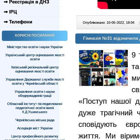
⇒ Реєстрація в ДНЗ
⇒ ІРЦ
⇒ Телефони
Опубліковано: 10-05-2022, 18:04
|
КОРИСНІ ПОСИЛАННЯ
Гімназія №31 відзначила
Міністерство освіти і науки України
9 
Український центр оцінювання якості
освіти
та
Київський регіональний центр
оцінювання якості освіти
ми
Управління Державної служби якості
освіти у Чернігівській області
св
Управління освіти і науки
облдержадміністрації
«Поступ нашої д
Обласний інститут післядипломної
педагогічної освіти імені
дуже трагічний ч
К.Д.Ушинського
Чернігівська міська рада
сповідують євро
Асоціація міст України
життя. Ми вірим
Центр професійного розвитку