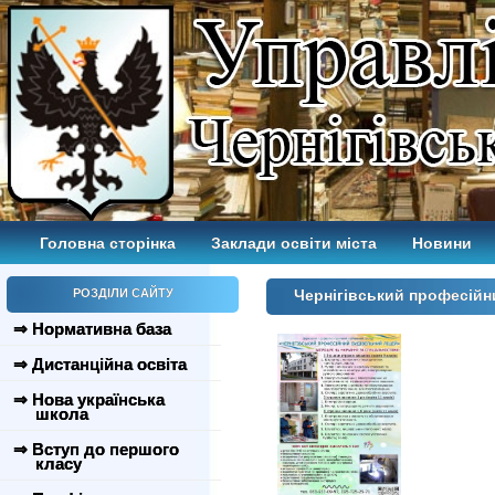
Головна сторінка
Заклади освіти міста
Новини
РОЗДІЛИ САЙТУ
Чернігівський професійн
⇒ Нормативна база
⇒ Дистанційна освіта
⇒ Нова українська
школа
⇒ Вступ до першого
класу