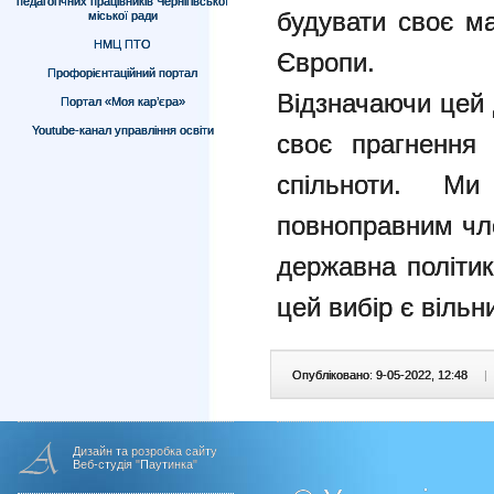
педагогічних працівників Чернігівської
будувати своє ма
міської ради
НМЦ ПТО
Європи.
Профорієнтаційний портал
Відзначаючи цей 
Портал «Моя кар’єра»
Youtube-канал управління освіти
своє прагнення 
спільноти. М
повноправним чл
державна політик
цей вибір є вільн
Опубліковано: 9-05-2022, 12:48
|
Дизайн та розробка сайту
Веб-студія "Паутинка"