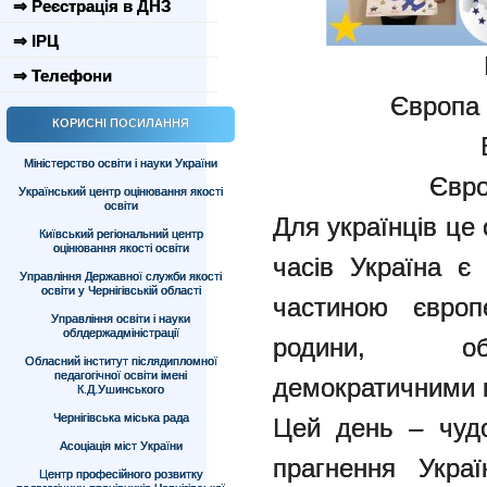
⇒ Реєстрація в ДНЗ
⇒ ІРЦ
⇒ Телефони
Європа 
КОРИСНІ ПОСИЛАННЯ
Міністерство освіти і науки України
Євро
Український центр оцінювання якості
освіти
Для українців це
Київський регіональний центр
оцінювання якості освіти
часів Україна є
Управління Державної служби якості
освіти у Чернігівській області
частиною європ
Управління освіти і науки
облдержадміністрації
родини, об’
Обласний інститут післядипломної
педагогічної освіти імені
демократичними 
К.Д.Ушинського
Чернігівська міська рада
Цей день – чудо
Асоціація міст України
прагнення Укра
Центр професійного розвитку