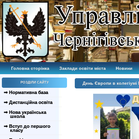
Головна сторінка
Заклади освіти міста
Новини
РОЗДІЛИ САЙТУ
День Європи в колегіумі
⇒ Нормативна база
⇒ Дистанційна освіта
⇒ Нова українська
школа
⇒ Вступ до першого
класу