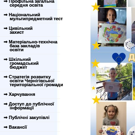
⇒ Профільна загальна
середня освіта
⇒ Національний
мультипредметний тест
⇒ Цивільний
захист
⇒ Матеріально-технічна
база закладів
освіти
⇒ Шкільний
громадський
бюджет
⇒ Стратегія розвитку
освіти Чернігівської
територіальної громади
⇒ Харчування
⇒ Доступ до публічної
інформації
⇒ Публічні закупівлі
⇒ Вакансії