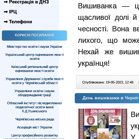
⇒ Реєстрація в ДНЗ
Вишиванка — це
⇒ ІРЦ
щасливої долі й 
⇒ Телефони
чесності. Вона в
КОРИСНІ ПОСИЛАННЯ
лихого, що може
Міністерство освіти і науки України
Нехай же вишив
Український центр оцінювання якості
освіти
українця!
Київський регіональний центр
оцінювання якості освіти
Управління Державної служби якості
Опубліковано: 19-05-2022, 12:46
|
освіти у Чернігівській області
Управління освіти і науки
облдержадміністрації
День вишиванки в Черніг
Обласний інститут післядипломної
педагогічної освіти імені
К.Д.Ушинського
В
Чернігівська міська рада
ук
Асоціація міст України
У 
Центр професійного розвитку