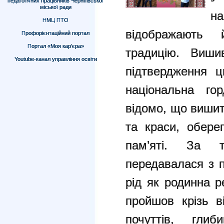
педагогічних працівників Чернігівської
міської ради
н
НМЦ ПТО
відображають 
Профорієнтаційний портал
Портал «Моя кар’єра»
традицію. Виши
Youtube-канал управління освіти
підтвердження 
національна го
відомо, що вишит
та краси, обере
пам’яті. За 
передавалася з п
рід як родинна р
пройшов крізь в
почуттів, гли