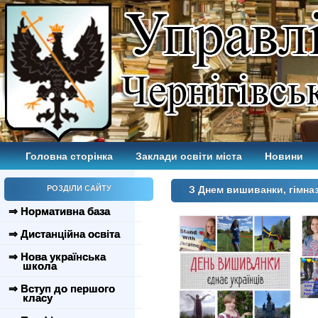
Головна сторінка
Заклади освіти міста
Новини
РОЗДІЛИ САЙТУ
З Днем вишиванки, гімназ
⇒ Нормативна база
⇒ Дистанційна освіта
⇒ Нова українська
школа
⇒ Вступ до першого
класу