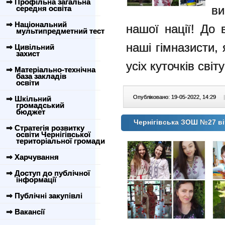
⇒ Профільна загальна
в
середня освіта
⇒ Національний
нашої нації! До 
мультипредметний тест
наші гімназисти, 
⇒ Цивільний
захист
усіх куточків світ
⇒ Матеріально-технічна
база закладів
освіти
Опубліковано: 19-05-2022, 14:29
|
⇒ Шкільний
громадський
бюджет
Чернігівська ЗОШ №27 ві
⇒ Стратегія розвитку
освіти Чернігівської
територіальної громади
⇒ Харчування
⇒ Доступ до публічної
інформації
⇒ Публічні закупівлі
⇒ Вакансії