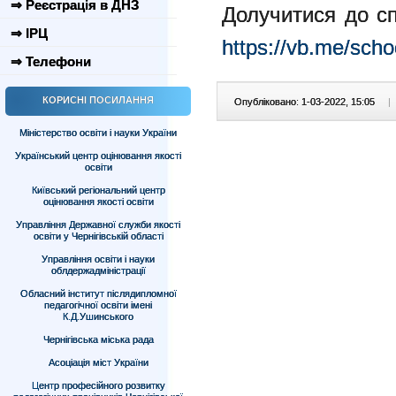
⇒ Реєстрація в ДНЗ
Долучитися до с
⇒ ІРЦ
https://vb.me/scho
⇒ Телефони
КОРИСНІ ПОСИЛАННЯ
Опубліковано: 1-03-2022, 15:05
|
Міністерство освіти і науки України
Український центр оцінювання якості
освіти
Київський регіональний центр
оцінювання якості освіти
Управління Державної служби якості
освіти у Чернігівській області
Управління освіти і науки
облдержадміністрації
Обласний інститут післядипломної
педагогічної освіти імені
К.Д.Ушинського
Чернігівська міська рада
Асоціація міст України
Центр професійного розвитку