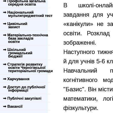
⇒ Профільна загальна
В школі-онла
середня освіта
⇒ Національний
завдання для уч
мультипредметний тест
«канікули» не з
⇒ Цивільний
захист
освіти. Розкла
⇒ Матеріально-технічна
база закладів
зображенні.
освіти
⇒ Шкільний
Наступного тижн
громадський
бюджет
й для учнів 5-6 кл
⇒ Стратегія розвитку
освіти Чернігівської
Навчальний п
територіальної громади
когнітивного м
⇒ Харчування
⇒ Доступ до публічної
"Базис". Він міст
інформації
математики, лог
⇒ Публічні закупівлі
⇒ Вакансії
фізкультури.