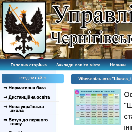
Головна сторінка
Заклади освіти міста
Новини
РОЗДІЛИ САЙТУ
Viber-спільнота "Школа_
⇒ Нормативна база
О
⇒ Дистанційна освіта
"Ш
⇒ Нова українська
школа
с
⇒ Вступ до першого
класу
ін