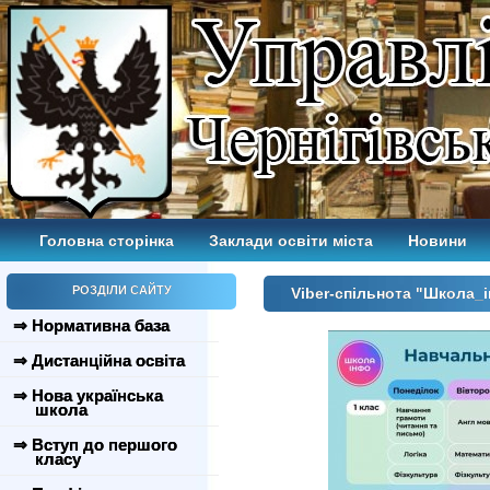
Головна сторінка
Заклади освіти міста
Новини
РОЗДІЛИ САЙТУ
Viber-спільнота "Школа_
⇒ Нормативна база
⇒ Дистанційна освіта
⇒ Нова українська
школа
⇒ Вступ до першого
класу