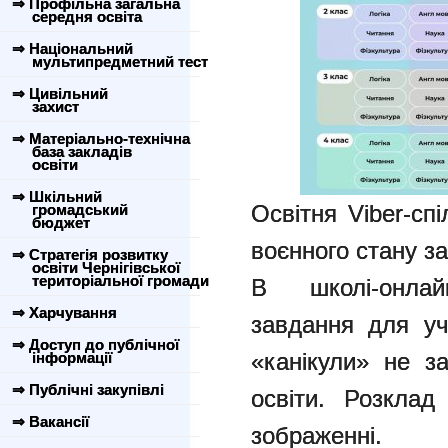
⇒ Профільна загальна
середня освіта
⇒ Національний
мультипредметний тест
⇒ Цивільний
захист
⇒ Матеріально-технічна
база закладів
освіти
⇒ Шкільний
Освітня Viber-сп
громадський
бюджет
воєнного стану за
⇒ Стратегія розвитку
освіти Чернігівської
територіальної громади
В школі-онла
⇒ Харчування
завдання для уч
⇒ Доступ до публічної
«канікули» не з
інформації
⇒ Публічні закупівлі
освіти. Розкла
⇒ Вакансії
зображенні.