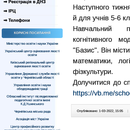
⇒ Реєстрація в ДНЗ
Наступного тижн
⇒ ІРЦ
й для учнів 5-6 кл
⇒ Телефони
Навчальний п
КОРИСНІ ПОСИЛАННЯ
когнітивного м
Міністерство освіти і науки України
"Базис". Він міст
Український центр оцінювання якості
освіти
математики, лог
Київський регіональний центр
оцінювання якості освіти
фізкультури.
Управління Державної служби якості
освіти у Чернігівській області
Долучитися до с
Управління освіти і науки
облдержадміністрації
https://vb.me/scho
Обласний інститут післядипломної
педагогічної освіти імені
К.Д.Ушинського
Опубліковано: 1-03-2022, 15:05
|
Чернігівська міська рада
Асоціація міст України
Центр професійного розвитку