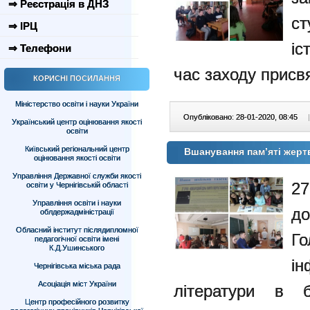
⇒ Реєстрація в ДНЗ
с
⇒ ІРЦ
іс
⇒ Телефони
час заходу присвя
КОРИСНІ ПОСИЛАННЯ
Міністерство освіти і науки України
Опубліковано: 28-01-2020, 08:45
|
Український центр оцінювання якості
освіти
Київський регіональний центр
Вшанування памʼяті жер
оцінювання якості освіти
Управління Державної служби якості
27
освіти у Чернігівській області
Управління освіти і науки
д
облдержадміністрації
Обласний інститут післядипломної
Го
педагогічної освіти імені
К.Д.Ушинського
ін
Чернігівська міська рада
Асоціація міст України
літератури в б
Центр професійного розвитку