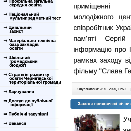
⇒ Профільна загальна
приміщенні Ч
середня освіта
⇒ Національний
молодіжного цент
мультипредметний тест
співробітник Укра
⇒ Цивільний
захист
пам'яті Сергій
⇒ Матеріально-технічна
база закладів
інформацію про Г
освіти
⇒ Шкільний
рамках заходу в
громадський
бюджет
фільму "Слава Ге
⇒ Стратегія розвитку
освіти Чернігівської
територіальної громади
Опубліковано: 28-01-2020, 11:50
|
⇒ Харчування
⇒ Доступ до публічної
Заходи присвячені річниц
інформації
⇒ Публічні закупівлі
Уч
⇒ Вакансії
за