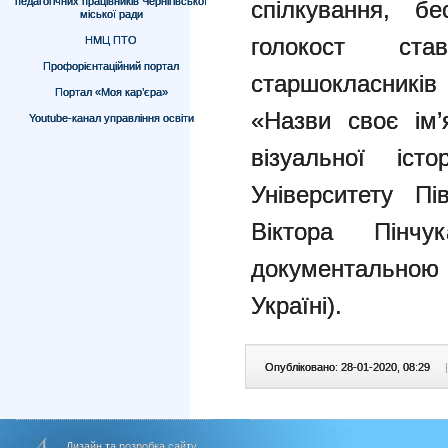
педагогічних працівників Чернігівської
спілкування, бе
міської ради
голокост с
НМЦ ПТО
Профорієнтаційний портал
старшокласників
Портал «Моя кар’єра»
«Назви своє ім’
Youtube-канал управління освіти
візуальної іс
Університету Пі
Віктора Пінч
документально
Україні).
Опубліковано: 28-01-2020, 08:29
|
Дизайн та розробка сайту