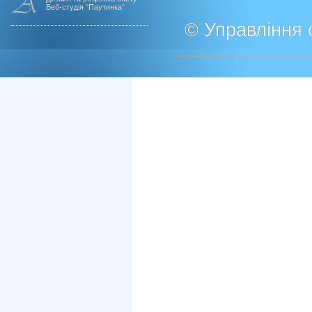
Веб-студія "Паутинка"
© Управління о