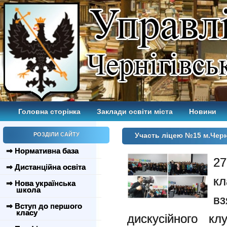
Головна сторінка
Заклади освіти міста
Новини
РОЗДІЛИ САЙТУ
Участь ліцею №15 м.Черні
⇒ Нормативна база
27
⇒ Дистанційна освіта
кл
⇒ Нова українська
школа
в
⇒ Вступ до першого
класу
дискусійного к