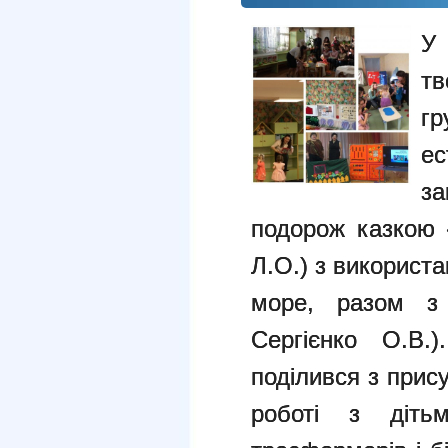
У
тв
гр
е
за
подорож казкою 
Л.О.) з використа
море, разом з
Сергієнко О.В.
поділився з прис
роботі з діт