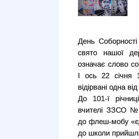
День Соборності 
свято нашої де
означає слово со
І ось 22 січня 
відірвані одна ві
До 101-ї річниц
вчителі ЗЗСО №
до флеш-мобу «єд
до школи прийшли