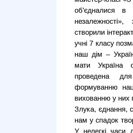
об’єдналися в 
незалежності», 
створили інтеракт
учні 7 класу позм
наш дім – Украї
мати Україна о
проведена для
формуванню наці
вихованню у них 
Злука, єднання, 
нам у спадок тво
У нелегкі часи 