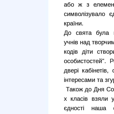
або ж з елемен
символізувало є
країни.
До свята була 
учнів над творчи
кодів діти ство
особистостей". Р
двері кабінетів,
інтересами та згу
Також до Дня Соб
х класів взяли 
єдності наша 