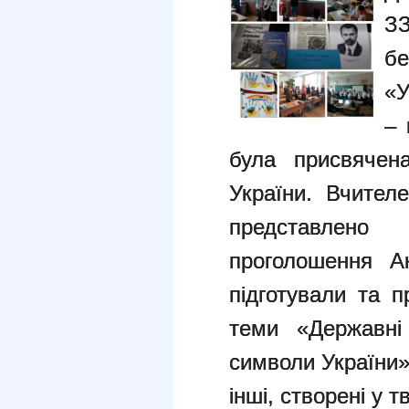
З
бе
«У
– 
була присвячена
України. Вчител
представлено
проголошення А
підготували та п
теми «Державні
символи України»
інші, створені у т