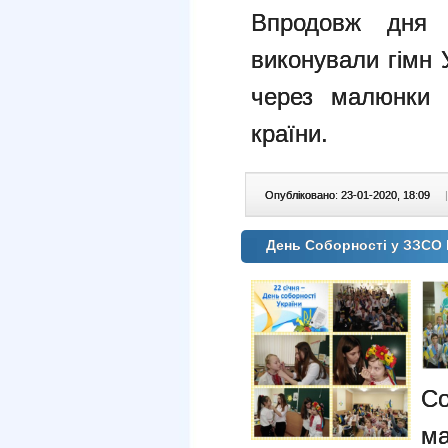
Впродовж дня 
виконували гімн 
через малюнки 
країни.
Опубліковано: 23-01-2020, 18:09
|
День Соборності у ЗЗСО
Со
ма