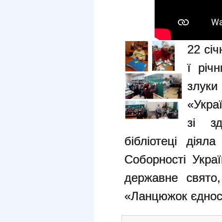
22 сі
ї річ
злук
«Укра
зі з
бібліотеці діял
Соборності Украї
державне свято,
«Ланцюжок єднос