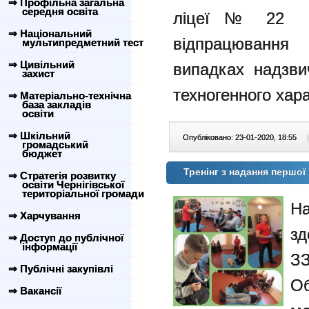
⇒ Профільна загальна
середня освіта
ліцеї № 22 б
⇒ Національний
відпрацювання
мультипредметний тест
⇒ Цивільний
випадках надзви
захист
техногенного хара
⇒ Матеріально-технічна
база закладів
освіти
⇒ Шкільний
Опубліковано: 23-01-2020, 18:55
|
громадський
бюджет
Тренінг з надання першо
⇒ Стратегія розвитку
освіти Чернігівської
територіальної громади
Н
⇒ Харчування
зд
⇒ Доступ до публічної
інформації
ЗЗ
⇒ Публічні закупівлі
О
⇒ Вакансії