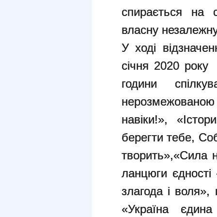
спирається на 
власну незалежну
У ході відзначе
січня 2020 рок
години спілк
нерозмежо
навіки!», «Істо
берегти тебе, Соб
творить»,«Сила н
ланцюги єдності 
злагода і воля
»
,
«Україна єдин