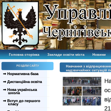
Головна сторінка
Заклади освіти міста
Новини
РОЗДІЛИ САЙТУ
Навчання з відпрацюванн
надзвичайних ситуацій п
⇒ Нормативна база
На
⇒ Дистанційна освіта
ос
⇒ Нова українська
школа
в
⇒ Вступ до першого
класу
21