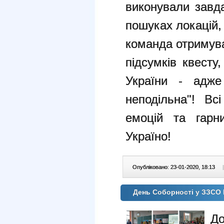
виконували завд
пошуках локацій,
команда отримува
підсумків квесту
України - адже
неподільна"! Вс
емоцій та гарни
Україно!
Опубліковано: 23-01-2020, 18:13
|
День Соборності у ЗЗСО
Д