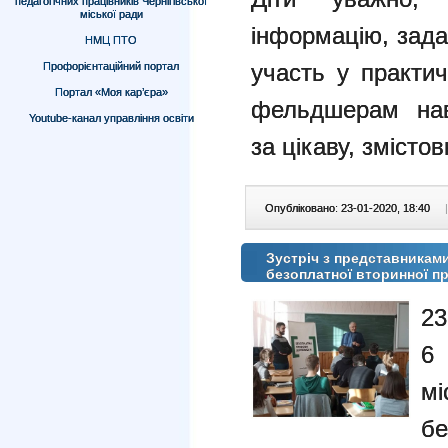
педагогічних працівників Чернігівської
міської ради
інформацію, зада
НМЦ ПТО
участь у практи
Профорієнтаційний портал
Портал «Моя кар’єра»
фельдшерам навч
Youtube-канал управління освіти
за цікаву, змісто
Опубліковано: 23-01-2020, 18:40
|
Зустріч з представниками
безоплатної вторинної п
23
6 
м
бе