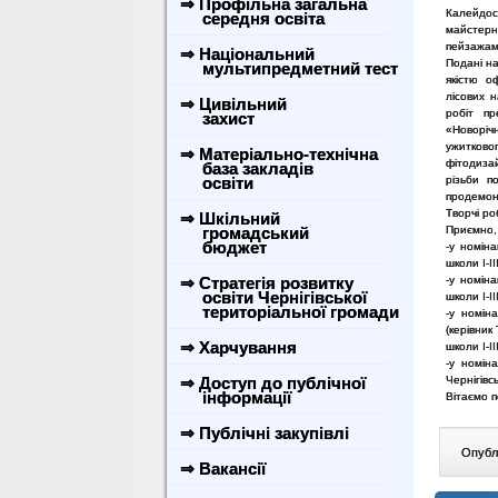
⇒ Профільна загальна
Калейдос
середня освіта
майстерн
пейзажами
⇒ Національний
Подані на
мультипредметний тест
якістю о
лісових 
⇒ Цивільний
робіт пр
захист
«Новоріч
ужитково
⇒ Матеріально-технічна
фітодизай
база закладів
освіти
різьби п
продемонс
Творчі ро
⇒ Шкільний
громадський
Приємно, 
бюджет
-у номіна
школи І-І
⇒ Стратегія розвитку
-у номіна
освіти Чернігівської
школи І-І
територіальної громади
-у номін
(керівник
⇒ Харчування
школи І-І
-у номін
⇒ Доступ до публічної
Чернігівс
інформації
Вітаємо 
⇒ Публічні закупівлі
Опублі
⇒ Вакансії