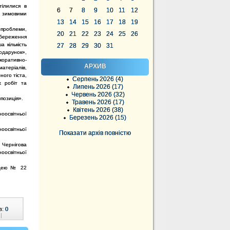
тілилися в
6
7
8
9
10
11
12
з зимовими
13
14
15
16
17
18
19
 проблеми,
20
21
22
23
24
25
26
збереження
 кількість
27
28
29
30
31
одарунок»,
оративно-
АРХИВ
атеріалів,
ного тіста,
Серпень 2026 (4)
х робіт та
Липень 2026 (17)
Червень 2026 (32)
позиція».
Травень 2026 (17)
Квітень 2026 (38)
оосвітньої
Березень 2026 (15)
ноосвітньої
Показати архів повністю
 Чернігова
ноосвітньої
ліцею № 22
в:
0
|