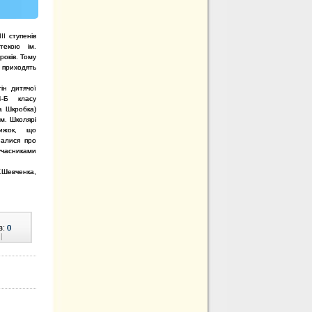
ІІ ступенів
екою ім.
років. Тому
 приходять
ін дитячої
4-Б класу
а Шкробка)
м. Школярі
нижок, що
зналися про
часниками
Г.Шевченка,
в:
0
|