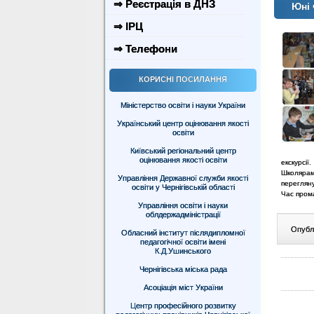
⇒ Реєстрація в ДНЗ
Юні 
⇒ ІРЦ
⇒ Телефони
КОРИСНІ ПОСИЛАННЯ
Міністерство освіти і науки України
Український центр оцінювання якості
освіти
Київський регіональний центр
оцінювання якості освіти
екскурсії.
Школярам 
Управління Державної служби якості
перегляну
освіти у Чернігівській області
Час прома
Управління освіти і науки
облдержадміністрації
Опублі
Обласний інститут післядипломної
педагогічної освіти імені
К.Д.Ушинського
Чернігівська міська рада
Асоціація міст України
Центр професійного розвитку