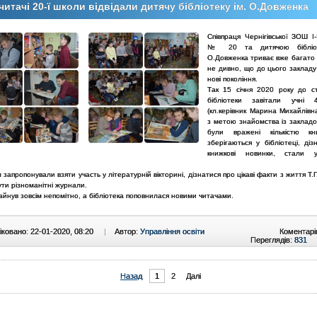
читачі 20-ї школи відвідали дитячу бібліотеку ім. О.Довженка
Співпраця Чернігівської ЗОШ І-І
№ 20 та дитячою бібліот
О.Довженка триває вже багато 
не дивно, що до цього закладу
нові покоління.
Так 15 січня 2020 року до ст
бібліотеки завітали учні 
(кл.керівник Марина Михайлівн
з метою знайомства із закладо
були вражені кількістю к
зберігаються у бібліотеці, ді
книжкові новинки, стали у
запропонували взяти участь у літературній вікторині, дізнатися про цікаві факти з життя Т.
ти різноманітні журнали.
йнув зовсім непомітно, а бібліотека поповнилася новими читачами.
ковано: 22-01-2020, 08:20
|
Автор:
Управління освіти
Коментарі
Переглядів:
831
Назад
1
2
Далі