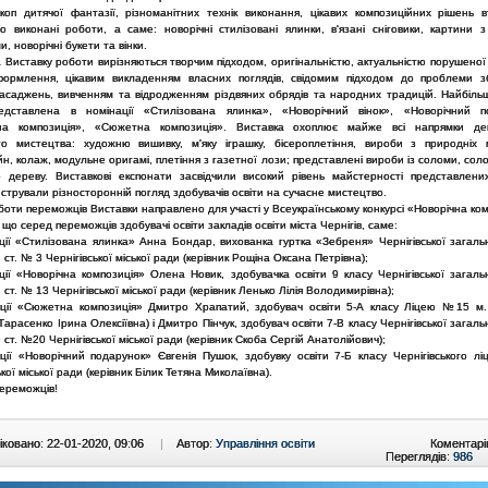
коп дитячої фантазії, різноманітних технік виконання, цікавих композиційних рішень в
о виконані роботи, а саме: новорічні стилізовані ялинки, в'язані сніговики, картини 
, новорічні букети та вінки.
 Виставку роботи вирізняються творчим підходом, оригінальністю, актуальністю порушеної
формлення, цікавим викладенням власних поглядів, свідомим підходом до проблеми 
насаджень, вивченням та відродженням різдвяних обрядів та народних традицій. Найбільша
едставлена в номінації «Стилізована ялинка», «Новорічний вінок», «Новорічний п
на композиція», «Сюжетна композиція». Виставка охоплює майже всі напрямки дек
го мистецтва: художню вишивку, м'яку іграшку, бісероплетіння, вироби з природніх м
н, колаж, модульне оригамі, плетіння з газетної лози; представлені вироби із соломи, соло
о дереву. Виставкові експонати засвідчили високий рівень майстерності представлени
трували різносторонній погляд здобувачів освіти на сучасне мистецтво.
боти переможців Виставки направлено для участі у Всеукраїнському конкурсі «Новорічна ком
що серед переможців здобувачі освіти закладів освіти міста Чернігів, саме:
ції «Стилізована ялинка» Анна Бондар, вихованка гуртка «Зебреня» Чернігівської загальн
ІІ ст. № 3 Чернігівської міської ради (керівник Рощіна Оксана Петрівна);
ції «Новорічна композиція» Олена Новик, здобувачка освіти 9 класу Чернігівської загаль
ІІ ст. № 13 Чернігівської міської ради (керівник Ленько Лілія Володимирівна);
ації «Сюжетна композиція» Дмитро Храпатий, здобувач освіти 5-А класу Ліцею №15 м.
 Тарасенко Ірина Олексіївна) і Дмитро Пінчук, здобувач освіти 7-В класу Чернігівської загаль
ІІ ст. №20 Чернігівської міської ради (керівник Скоба Сергій Анатолійович);
ації «Новорічний подарунок» Євгенія Пушок, здобувку освіти 7-Б класу Чернігівського 
ької міської ради (керівник Білик Тетяна Миколаївна).
переможців!
ковано: 22-01-2020, 09:06
|
Автор:
Управління освіти
Коментарі
Переглядів:
986