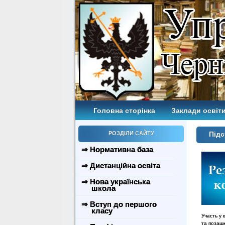
Головна сторінка
Заклади освіти
РОЗДІЛИ САЙТУ
Підс
⇒ Нормативна база
⇒ Дистанційна освіта
⇒ Нова українська
школа
⇒ Вступ до першого
класу
Участь у 
та позашк