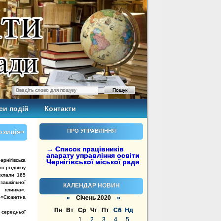
си подій
Контакти
озиція»
ПРО УПРАВЛІННЯ
→ Список працівників
апарату управління освіти
рнігівська
Чернігівської міської ради
о-різдвяну
склали 165
озашкільної
КАЛЕНДАР НОВИН
а ялинка»,
, «Сюжетна
«
Січень 2020
»
Пн
Вт
Ср
Чт
Пт
Сб
Нд
ї середньої
1
2
3
4
5