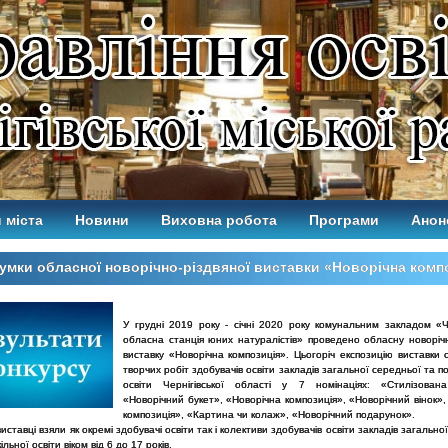
 міста
Новини
Виховна робота
Програми
Анон
умки обласної новорічно-різдвяної виставки «Новорічна комп
У грудні 2019 року - січні 2020 року комунальним закладом «Че
обласна станція юних натуралістів» проведено обласну новорічн
виставку «Новорічна композиція». Цьогоріч експозицію виставки 
творчих робіт здобувачів освіти закладів загальної середньої та п
освіти Чернігівської області у 7 номінаціях: «Стилізован
«Новорічний букет», «Новорічна композиція», «Новорічний вінок»
композиція», «Картина чи колаж», «Новорічний подарунок».
виставці взяли як окремі здобувачі освіти так і колективи здобувачів освіти закладів загально
ільної освіти віком від 6 до 17 років.