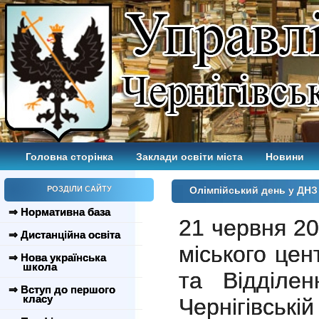
Головна сторінка
Заклади освіти міста
Новини
РОЗДІЛИ САЙТУ
Олімпійський день у ДНЗ
⇒ Нормативна база
21 червня 20
⇒ Дистанційна освіта
міського цен
⇒ Нова українська
школа
та Відділе
⇒ Вступ до першого
класу
Чернігівськ