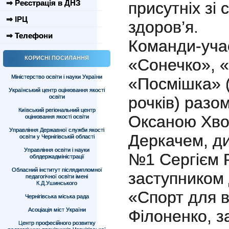
⇒ Реєстрація в ДНЗ
присутніх зі 
⇒ ІРЦ
здоров’я.
⇒ Телефони
Команди-уча
КОРИСНІ ПОСИЛАННЯ
«Сонечко», 
Міністерство освіти і науки України
«Посмішка» (
Український центр оцінювання якості
освіти
рочків) разо
Київський регіональний центр
Оксаною Хво
оцінювання якості освіти
Управління Державної служби якості
Деркачем, 
освіти у Чернігівській області
Управління освіти і науки
№1 Сергієм 
облдержадміністрації
Обласний інститут післядипломної
заступником
педагогічної освіти імені
К.Д.Ушинського
«Спорт для в
Чернігівська міська рада
Асоціація міст України
Філоненко, 
Центр професійного розвитку