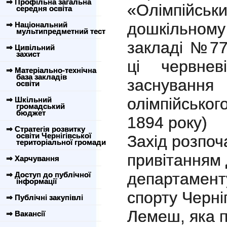
⇒ Профільна загальна
«Олімпій
середня освіта
дошкільн
⇒ Національний
мультипредметний тест
закладі №77
⇒ Цивільний
захист
ці червнев
⇒ Матеріально-технічна
база закладів
заснуван
освіти
олімпійськог
⇒ Шкільний
громадський
бюджет
1894 року)
⇒ Стратегія розвитку
освіти Чернігівської
Захід розпо
територіальної громади
привітанням
⇒ Харчування
департаменту
⇒ Доступ до публічної
інформації
спорту Черні
⇒ Публічні закупівлі
Лемеш, яка п
⇒ Вакансії