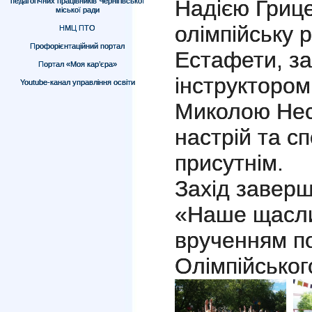
Надією Гриц
педагогічних працівників Чернігівської
міської ради
олімпійську 
НМЦ ПТО
Профорієнтаційний портал
Естафети, з
Портал «Моя кар’єра»
інструктором
Youtube-канал управління освіти
Миколою Нес
настрій та с
присутнім.
Захід завер
«Наше щасли
врученням по
Олімпійського