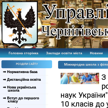
Головна сторінка
Заклади освіти міста
Новини
РОЗДІЛИ САЙТУ
Міжнародна школа з філос
⇒ Нормативна база
З
⇒ Дистанційна освіта
р
⇒ Нова українська
школа
наук України
⇒ Вступ до першого
класу
10 класів до 