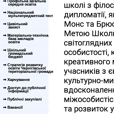
⇒ Профільна загальна
школі з філос
середня освіта
дипломатії, я
⇒ Національний
мультипредметний тест
Монс та Брюс
⇒ Цивільний
захист
Метою Школи 
⇒ Матеріально-технічна
база закладів
світоглядних
освіти
особистості, 
⇒ Шкільний
громадський
бюджет
креативного 
⇒ Стратегія розвитку
освіти Чернігівської
учасників з 
територіальної громади
культурно-ми
⇒ Харчування
вдосконаленн
⇒ Доступ до публічної
інформації
міжособистісн
⇒ Публічні закупівлі
та розвиток у
⇒ Вакансії