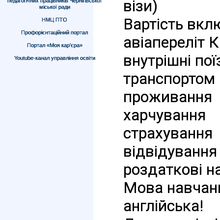
візи)
педагогічних працівників Чернігівської
міської ради
Вартість вклю
НМЦ ПТО
Профорієнтаційний портал
авіапереліт К
Портал «Моя кар’єра»
внутрішні пої
Youtube-канал управління освіти
транспортом 
проживання
харчування 
страхування 
відвідування
роздаткові н
Мова навчання
англійська! 