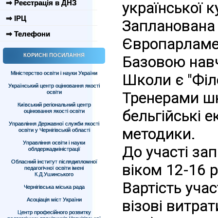
⇒ Реєстрація в ДНЗ
української к
⇒ ІРЦ
Запланована 
⇒ Телефони
Європарламе
КОРИСНІ ПОСИЛАННЯ
Базовою нав
Міністерство освіти і науки України
Школи є "Філо
Український центр оцінювання якості
освіти
Тренерами шк
Київський регіональний центр
бельгійські е
оцінювання якості освіти
Управління Державної служби якості
методики.
освіти у Чернігівській області
Управління освіти і науки
До участі за
облдержадміністрації
Обласний інститут післядипломної
віком 12-16 р
педагогічної освіти імені
К.Д.Ушинського
Вартість учас
Чернігівська міська рада
Асоціація міст України
візові витрат
Центр професійного розвитку