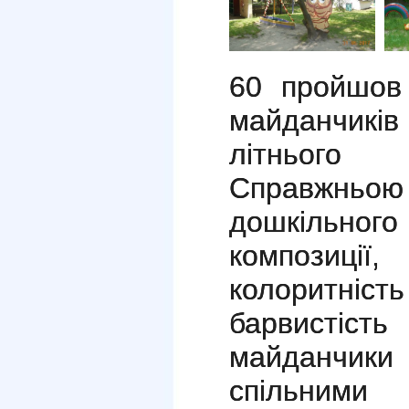
60 пройшов 
майданчиків 
літньог
Справжньо
дошкільно
композиці
колоритніст
барвистість
майданчи
спільними