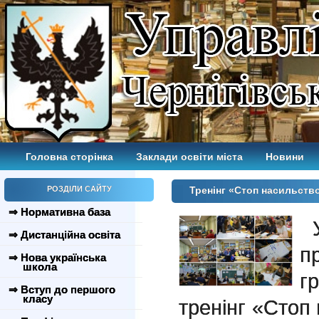
Головна сторінка
Заклади освіти міста
Новини
РОЗДІЛИ САЙТУ
Тренінг «Стоп насильств
⇒ Нормативна база
У
⇒ Дистанційна освіта
п
⇒ Нова українська
школа
г
⇒ Вступ до першого
класу
тренінг «Стоп