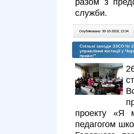
разом з пред
служби.
Опубліковано: 30-10-2018, 13:34
|
Спільні заходи ЗЗСО № 2
управління юстиції у Чер
право!"
2
с
В
п
проекту «Я 
педагогом школ