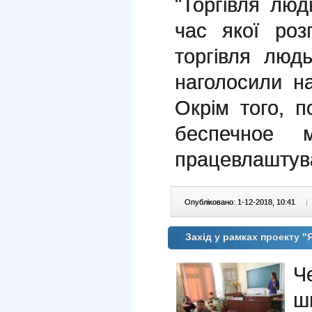
"Торгівля люд
час якої роз
торгівля люд
наголосили н
Окрім того, 
беспечное м
працевлаштув
Опубліковано: 1-12-2018, 10:41
|
Захід у рамках проекту 
Ч
ш