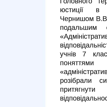
Головного те
юстиції в Ч
Чернишом В.В.
подальшим 
«Адміністр
відповідальні
учнів 7 кла
поняттями
«адміністрати
розібрали с
притягнути
відповідальнос