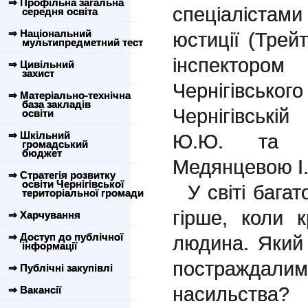
⇒ Профільна загальна
спеціалістам
середня освіта
⇒ Національний
юстиції (Трей
мультипредметний тест
інспектором
⇒ Цивільний
захист
Чернігівськог
⇒ Матеріально-технічна
база закладів
Чернігівськ
освіти
⇒ Шкільний
Ю.Ю. та со
громадський
бюджет
Медянцевою І
⇒ Стратегія розвитку
освіти Чернігівської
У світі багат
територіальної громади
гірше, коли 
⇒ Харчування
⇒ Доступ до публічної
людина. Який
інформації
постражда
⇒ Публічні закупівлі
насильства
⇒ Вакансії