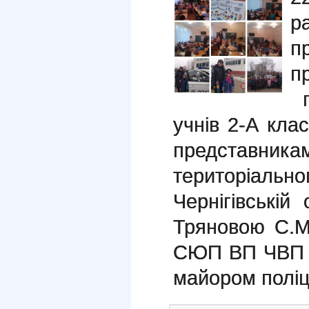
р
п
п
п
учнів 2-А кл
представ
територіальн
Чернігівські
Тряновою С.М.
СЮП ВП ЧВП Г
майором поліц