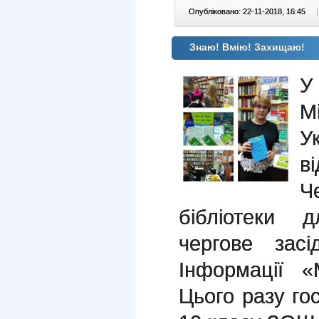
Опубліковано: 22-11-2018, 16:45
|
Знаю! Вмію! Захищаю!
У
М
У
в
Ч
бібліотеки 
чергове зас
Інформації «
Цього разу гос