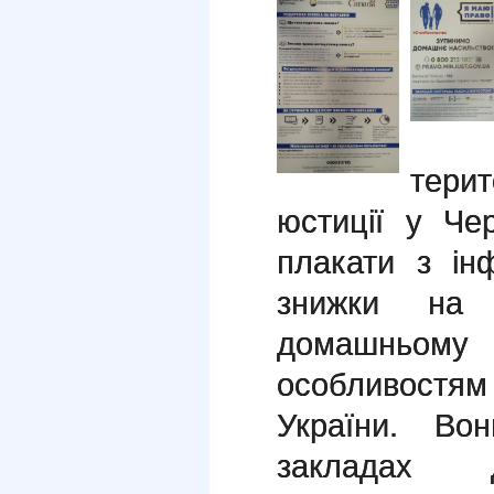
тери
юстиції у Чер
плакати з ін
знижки на н
домашньо
особливостям
України. Во
закладах д