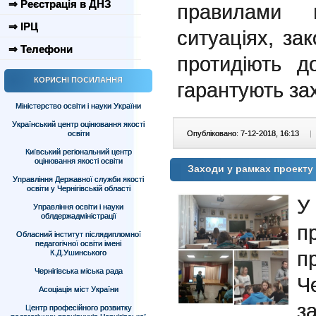
⇒ Реєстрація в ДНЗ
правилами 
⇒ ІРЦ
ситуаціях, з
⇒ Телефони
протидіють д
КОРИСНІ ПОСИЛАННЯ
гарантують зах
Міністерство освіти і науки України
Український центр оцінювання якості
освіти
Опубліковано: 7-12-2018, 16:13
|
Київський регіональний центр
оцінювання якості освіти
Заходи у рамках проекту
Управління Державної служби якості
освіти у Чернігівській області
У
Управління освіти і науки
облдержадміністрації
п
Обласний інститут післядипломної
педагогічної освіти імені
п
К.Д.Ушинського
Чернігівська міська рада
Че
Асоціація міст України
за
Центр професійного розвитку