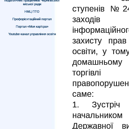
педагогічних працівників Чернігівської
міської ради
ступенів №2
НМЦ ПТО
заходів 
Профорієнтаційний портал
Портал «Моя кар’єра»
інформаційн
Youtube-канал управління освіти
захисту прав
освіти, у том
домашньому 
торгівлі 
правопорушен
саме:
1. Зустріч
начальником
Державної в