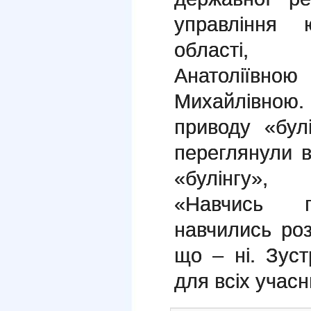
управління ю
області, 
Анатоліївно
Михайлівною. 
приводу «бул
переглянули 
«булінгу»,
«Навчись пр
навчились роз
що – ні. Зус
для всіх учасн