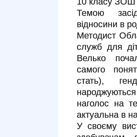
10 класу ЗОШ
Темою засі
відносини в ро
Методист Обл
служб для діт
Велько поча
самого понят
стать), ген
народжуютьс
наголос на т
актуальна в н
У своєму вис