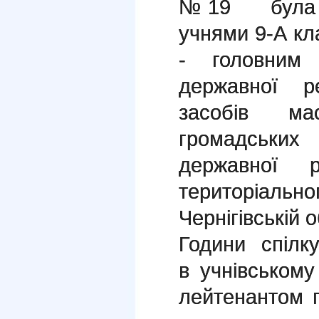
№19 була п
учнями 9-А кл
- головним 
державної р
засобів ма
громадських
державної 
територіальн
Чернігівській
Години спілку
в учнівськом
лейтенантом 