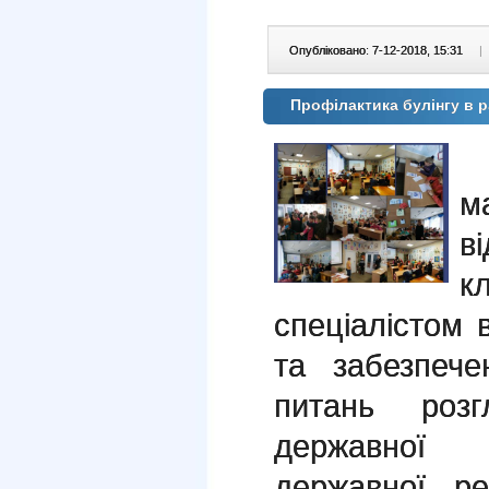
Опубліковано: 7-12-2018, 15:31
|
Профілактика булінгу в 
У
м
в
к
спеціалістом 
та забезпече
питань роз
державної р
державної ре