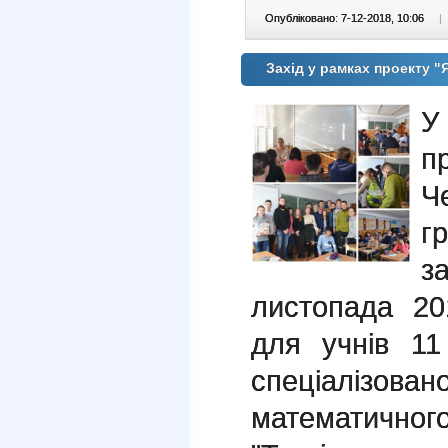
Опубліковано: 7-12-2018, 10:06
|
Захід у рамках проекту
У
п
Ч
г
з
листопада 20
для учнів 11
спеціалізо
математичног