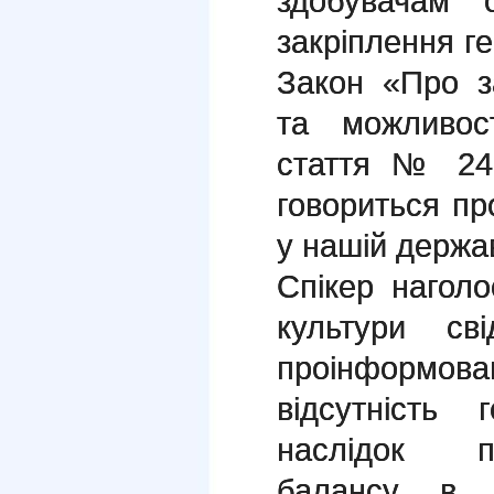
здобувачам 
закріплення ге
Закон «Про з
та можливост
стаття № 24 
говориться про
у нашій держав
Спікер нагол
культури св
проінформо
відсутність 
наслідок п
балансу в р