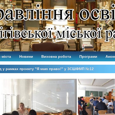
 міста
Новини
Виховна робота
Програми
Анон
д у рамках проекту "Я маю право!" у ЗСШФМП №12