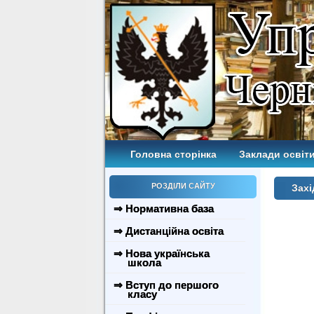
Головна сторінка
Заклади освіти
РОЗДІЛИ САЙТУ
Захі
⇒ Нормативна база
⇒ Дистанційна освіта
⇒ Нова українська
школа
⇒ Вступ до першого
класу