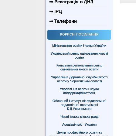
⇒ Реєстрація в ДНЗ
⇒ ІРЦ
⇒ Телефони
КОРИСНІ ПОСИЛАННЯ
Міністерство освіти і науки України
Український центр оцінювання якості
освіти
Київський регіональний центр
оцінювання якості освіти
Управління Державної служби якості
освіти у Чернігівській області
Управління освіти і науки
облдержадміністрації
Обласний інститут післядипломної
педагогічної освіти імені
К.Д.Ушинського
Чернігівська міська рада
Асоціація міст України
Центр професійного розвитку