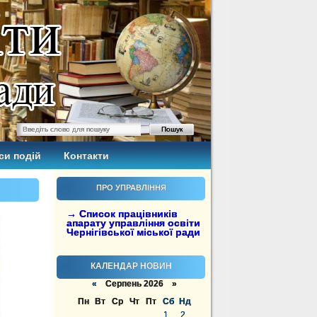
си подій
Контакти
ПРО УПРАВЛІННЯ
→ Список працівників
апарату управління освіти
Чернігівської міської ради
КАЛЕНДАР НОВИН
«
Серпень 2026 »
Пн
Вт
Ср
Чт
Пт
Сб
Нд
1
2