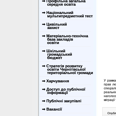
⇒ Профільна загальна
середня освіта
⇒ Національний
мультипредметний тест
⇒ Цивільний
захист
⇒ Матеріально-технічна
база закладів
освіти
⇒ Шкільний
громадський
бюджет
⇒ Стратегія розвитку
освіти Чернігівської
територіальної громади
⇒ Харчування
У рамка
прав лю
спеціал
⇒ Доступ до публічної
інформації
реальні
наголос
міграці
⇒ Публічні закупівлі
⇒ Вакансії
Опублі