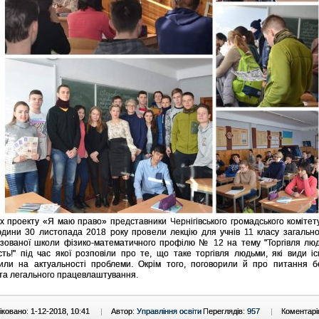
х проекту «Я маю право» представники Чернігівського громадського комітет
дини 30 листопада 2018 року провели лекцію для учнів 11 класу загально
ізованої школи фізико-математичного профілю № 12 на тему "Торгівля лю
сть!" під час якої розповіли про те, що таке торгівля людьми, які види і
или на актуальності проблеми. Окрім того, поговорили й про питання б
ї та легального працевлаштування.
ковано: 1-12-2018, 10:41
|
Автор:
Управління освіти
Переглядів:
957
|
Коментарі