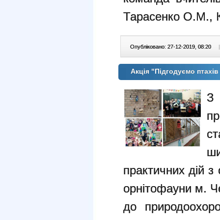
Тарасенко О.М., 
Опубліковано: 27-12-2019, 08:20
|
Акція "Підгодуємо птахів
З
п
ст
ши
практичних дій з
орнітофауни м. Ч
до природоохоро