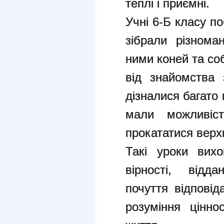
теплі і приємні.
Учні 6-Б класу п
зібрали різнома
ними коней та со
від знайомства
дізналися багато ц
мали можливіст
прокататися верх
Такі уроки вих
вірності, відд
почуття відповід
розуміння цінно