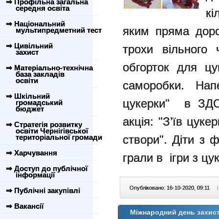
⇒ Профільна загальна
середня освіта
кі
⇒ Національний
яким пряма доро
мультипредметний тест
⇒ Цивільний
трохи вільного 
захист
обгорток для цу
⇒ Матеріально-технічна
база закладів
освіти
саморобки. Нап
⇒ Шкільний
цукерки" в ЗДО
громадський
бюджет
акція: "З’їв цуке
⇒ Стратегія розвитку
освіти Чернігівської
територіальної громади
створи". Діти з 
⇒ Харчування
грали в ігри з ц
⇒ Доступ до публічної
інформації
Опубліковано: 16-10-2020, 09:11
|
⇒ Публічні закупівлі
⇒ Вакансії
Міжнародний день захис