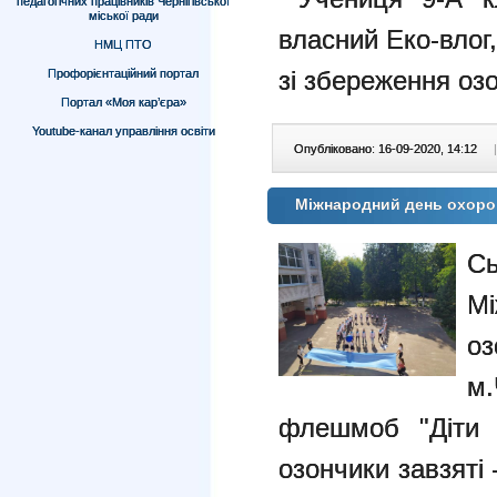
педагогічних працівників Чернігівської
міської ради
власний Еко-влог
НМЦ ПТО
зі збереження оз
Профорієнтаційний портал
Портал «Моя кар’єра»
Youtube-канал управління освіти
Опубліковано: 16-09-2020, 14:12
|
Міжнародний день охоро
С
М
о
м
флешмоб "Діти 
озончики завзяті