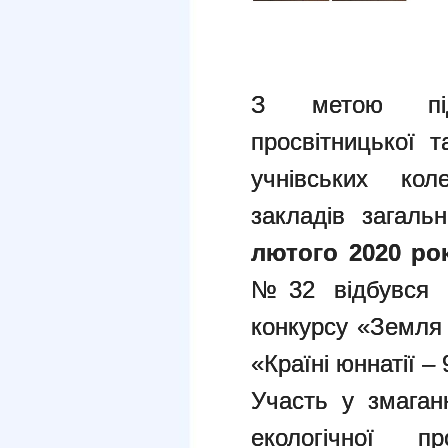
З метою під
просвітницької т
учнівських коле
закладів загаль
лютого 2020 ро
№32 відбувся м
конкурсу «Земля 
«Країні юннатії – 
Участь у змаган
екологічної пр