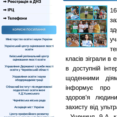
⇒ Реєстрація в ДНЗ
16
⇒ ІРЦ
⇒ Телефони
з
зд
КОРИСНІ ПОСИЛАННЯ
у
Міністерство освіти і науки України
Український центр оцінювання якості
те
освіти
Київський регіональний центр
класів зіграли в е
оцінювання якості освіти
Управління Державної служби якості
в доступній інт
освіти у Чернігівській області
щоденними дія
Управління освіти і науки
облдержадміністрації
інформує про 
Обласний інститут післядипломної
педагогічної освіти імені
К.Д.Ушинського
здоров’я людини
Чернігівська міська рада
захисту від ульт
Асоціація міст України
Центр професійного розвитку
Учениця 9-А кл