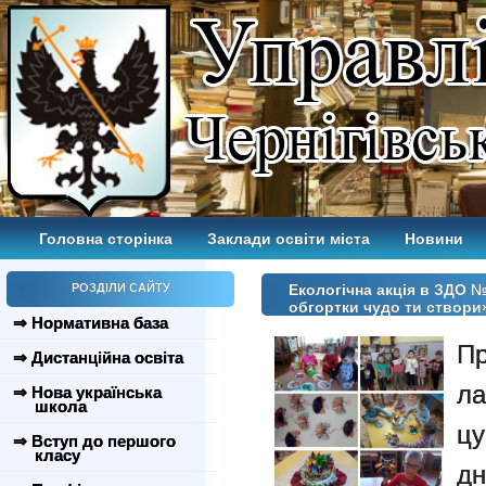
Головна сторінка
Заклади освіти міста
Новини
РОЗДІЛИ САЙТУ
Екологічна акція в ЗДО №
обгортки чудо ти створи
⇒ Нормативна база
Пр
⇒ Дистанційна освіта
л
⇒ Нова українська
школа
цу
⇒ Вступ до першого
класу
дн