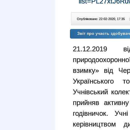
list=PL27xtJ6
Опубліковано: 22-02-2020, 17:35
|
Звіт про участь здобувач
21.12.2019 в
природоохоронн
взимку» від Черн
Українського т
Учнівський коле
прийняв активну
годівничок. Уч
керівництвом д