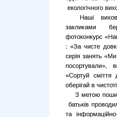
екологічного вих
Наші вихован
закликами бе
фотоконкурс «Наш
: «За чисте дов
серія занять «Ми
посортували», в
«Сортуй сміття 
оберігай в чистот
З метою пошире
батьків проводил
та інформаційно