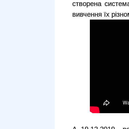
створена система
вивчення їх різно