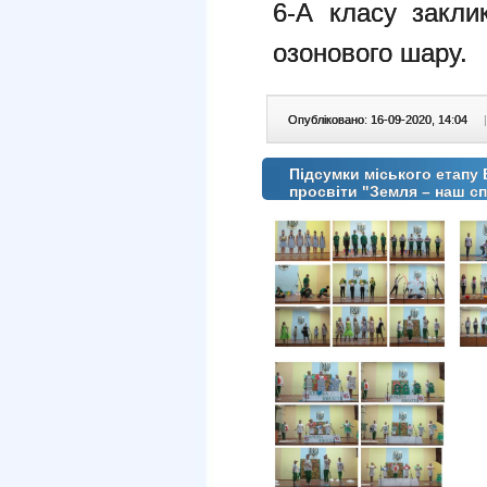
6-А класу заклик
озонового шару.
Опубліковано: 16-09-2020, 14:04
|
Підсумки міського етапу 
просвіти "Земля – наш сп