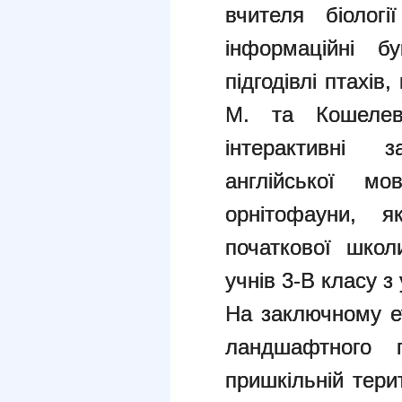
вчителя біологі
інформаційні б
підгодівлі птахів
М. та Кошелев
інтерактивні 
англійської м
орнітофауни, я
початкової школ
учнів 3-В класу з
На заключному ет
ландшафтного
пришкільній терит