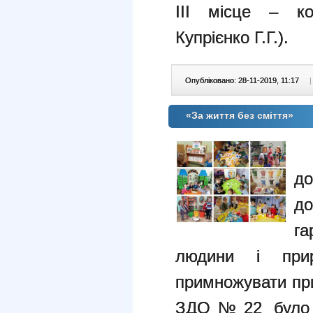
ІІІ місце – ко
Купрієнко Г.Г.).
Опубліковано: 28-11-2019, 11:17
|
«За життя без сміття»
З
до
д
г
людини і прир
примножувати при
ЗДО№22 було 