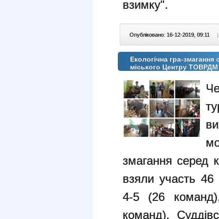
взимку".
Опубліковано: 16-12-2019, 09:11
|
Екологічна гра-змагання 
міського Центру ТОВРДМ
Че
т
в
м
змагання серед к
взяли участь 46 
4-5 (26 команд)
команд). Суддів