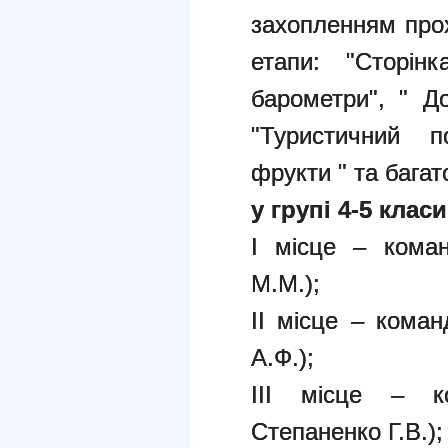
захопленням прох
етапи: "Сторін
барометри", " До
"Туристичний по
фрукти " та бага
у групі 4-5 класи
І місце – коман
М.М.);
ІІ місце – коман
А.Ф.);
ІІІ місце – ко
Степаненко Г.В.);