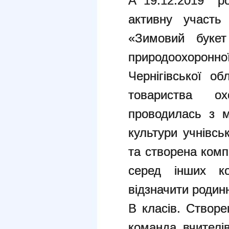
А 19.12.2019 р
активну участь 
«Зимовий букет
природоохоронно
Чернігівської об
товариства о
проводилась з м
культури учнівсь
та створена комп
серед інших ко
відзначити родинні
В класів. Створ
команда вчителів