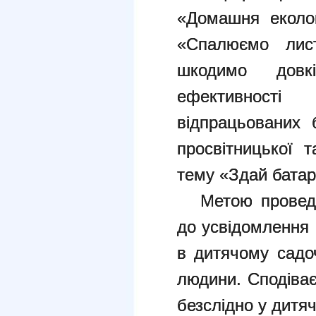
«Домашня еколог
«Спалюємо лис
шкодимо довк
ефективност
відпрацьованих 
просвітницької 
тему «Здай батар
Метою проведен
до усвідомлення 
в дитячому садоч
людини. Сподіва
безслідно у дитя