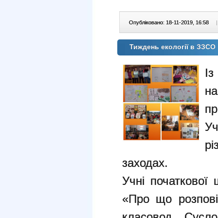
Опубліковано: 18-11-2019, 16:58
|
Тиждень екології в ЗЗСО
І
н
пр
Уч
р
заходах.
Учні початкової 
«Про що розпові
класовод Сусло