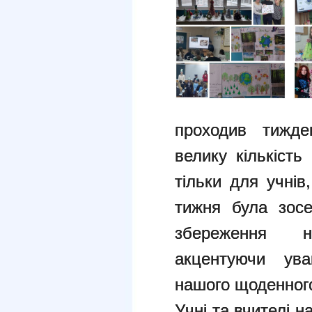
проходив тижде
велику кількіст
тільки для учнів
тижня була зосе
збереження н
акцентуючи ува
нашого щоденного
Учні та вчителі 