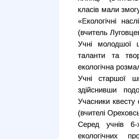
класів мали змог
«Екологічні насл
(вчитель Луговце
Учні молодшої 
таланти та тво
екологічна розма
Учні старшої ш
здійснивши под
Учасники квесту
(вчителі Ореховс
Серед учнів 6-
екологічних п