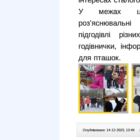
У межах ціє
роз'яснювальн
підгодівлі різн
годівнички, інфо
для пташок.
Опубліковано: 14-12-2023, 13:49
|