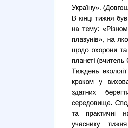
Україну». (Довгош
В кінці тижня був
на тему: «Різном
плазунів», на як
щодо охорони та
планеті (вчитель 
Тиждень екологі
кроком у вихова
здатних берег
середовище. Спо
та практичні н
учаснику тижня 