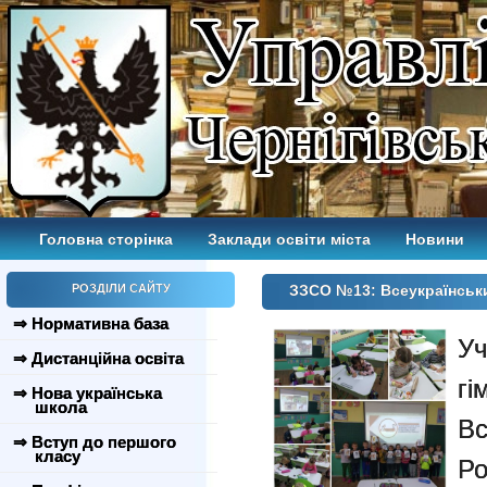
Головна сторінка
Заклади освіти міста
Новини
РОЗДІЛИ САЙТУ
ЗЗСО №13: Всеукраїнськ
⇒ Нормативна база
У
⇒ Дистанційна освіта
г
⇒ Нова українська
школа
Вс
⇒ Вступ до першого
класу
Ро