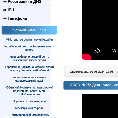
⇒ Реєстрація в ДНЗ
⇒ ІРЦ
⇒ Телефони
КОРИСНІ ПОСИЛАННЯ
Міністерство освіти і науки України
Український центр оцінювання якості
освіти
Київський регіональний центр
оцінювання якості освіти
Управління Державної служби якості
освіти у Чернігівській області
Опубліковано: 10-05-2024, 17:03
|
Управління освіти і науки
облдержадміністрації
ЗЗСО №25: День власник
Обласний інститут післядипломної
педагогічної освіти імені
К.Д.Ушинського
Чернігівська міська рада
Асоціація міст України
Центр професійного розвитку