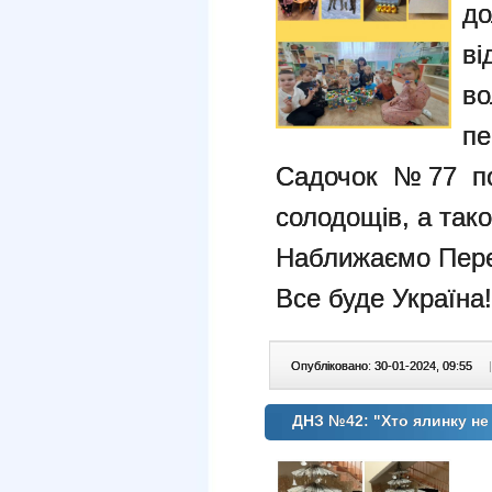
до
ві
во
пе
Садочок №77 пос
солодощів, а тако
Наближаємо Пере
Все буде Україна!
Опубліковано: 30-01-2024, 09:55
|
ДНЗ №42: "Хто ялинку не 