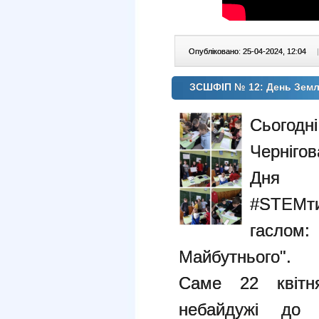
Опубліковано: 25-04-2024, 12:04
|
ЗСШФІП № 12: День Земл
Сьогод
Черніго
Дня 
#STEM
гаслом
Майбутнього".
Саме 22 квітн
небайдужі до 