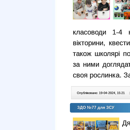
класоводи 1-4 
вікторини, квест
також школярі пос
за ними догляда
своя рослинка. З
Опубліковано: 19-04-2024, 15:21
|
ЗДО №77 для ЗСУ
Дя