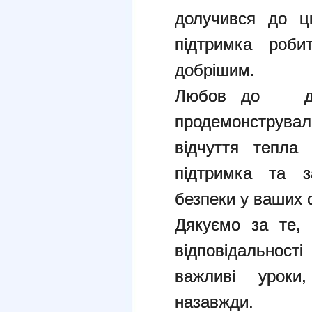
долучився до ц
підтримка роби
добрішим.
Любов до до
продемонстрували
відчуття тепла
підтримка та з
безпеки у ваших с
Дякуємо за те,
відповідальнос
важливі урок
назавжди.