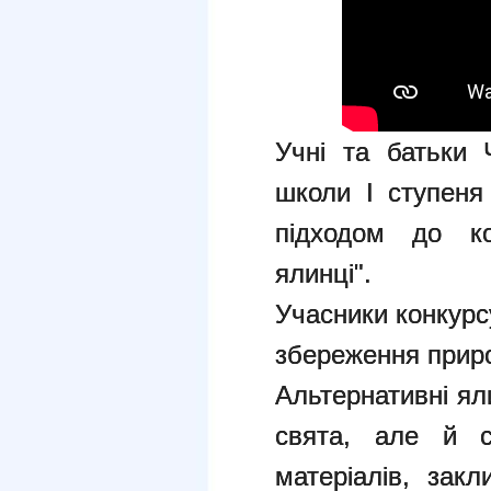
Учні та батьки Ч
школи I ступен
підходом до ко
ялинці".
Учасники конкурс
збереження прир
Альтернативні я
свята, але й с
матеріалів, зак