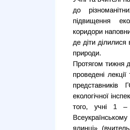
до різноманітн
підвищення екол
коридори наповни
де діти ділилися
природи.
Протягом тижня дл
проведені лекції
представників 
екологічної інспек
того, учні 1 –
Всеукраїнському
ялинці» (вчител