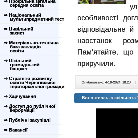
⇒ Профільна загальна
у
середня освіта
⇒ Національний
особливості до
мультипредметний тест
відповідальне й
⇒ Цивільний
захист
наостанок р
⇒ Матеріально-технічна
база закладів
Пам'ятайте, що 
освіти
⇒ Шкільний
приручили.
громадський
бюджет
⇒ Стратегія розвитку
освіти Чернігівської
Опубліковано: 4-10-2024, 10:23
|
територіальної громади
⇒ Харчування
Волонтерська спільнота 
⇒ Доступ до публічної
інформації
⇒ Публічні закупівлі
⇒ Вакансії