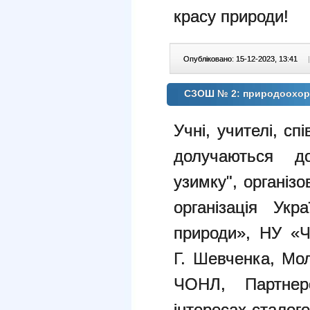
красу природи!
Опубліковано: 15-12-2023, 13:41
|
СЗОШ № 2: природоохорон
Учні, учителі, с
долучаються до
узимку", організ
організація Укр
природи», НУ «Че
Г. Шевченка, Мо
ЧОНЛ, Партне
інтересах сталого