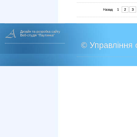
Назад
1
2
3
Дизайн та розробка сайту
Веб-студія "Паутинка"
© Управління о