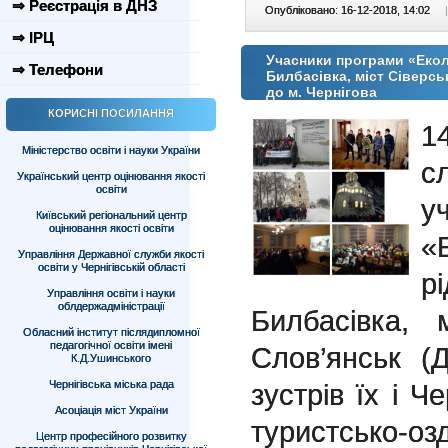
⇒ Реєстрація в ДНЗ
Опубліковано: 16-12-2018, 14:02
|
⇒ ІРЦ
Учасники програми «Еколо
⇒ Телефони
Билбасівка, міст Сіверсь
до м. Чернігова
КОРИСНІ ПОСИЛАННЯ
1
Міністерство освіти і науки України
с
Український центр оцінювання якості
освіти
у
Київський регіональний центр
оцінювання якості освіти
«
Управління Державної служби якості
освіти у Чернігівській області
р
Управління освіти і науки
облдержадміністрації
Билбасівка, 
Обласний інститут післядипломної
педагогічної освіти імені
Слов’янськ (
К.Д.Ушинського
Чернігівська міська рада
зустрів їх і Ч
Асоціація міст України
туристсько-
Центр професійного розвитку