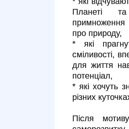
* які відчуваю
Планеті т
примноження 
про природу,
* які прагну
сміливості, вп
для життя нав
потенціал,
* які хочуть з
різних куточка
Після мотиву
саморозвитк