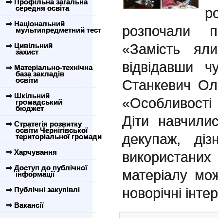
⇒ Профільна загальна
середня освіта
р
⇒ Національний
розпочали п
мультипредметний тест
«Замість ял
⇒ Цивільний
захист
відвідавши ч
⇒ Матеріально-технічна
база закладів
освіти
Станкевич Ол
⇒ Шкільний
«Особливост
громадський
бюджет
Діти навчили
⇒ Стратегія розвитку
освіти Чернігівської
декупаж, діз
територіальної громади
⇒ Харчування
використани
⇒ Доступ до публічної
матеріалу мо
інформації
новорічні інте
⇒ Публічні закупівлі
⇒ Вакансії