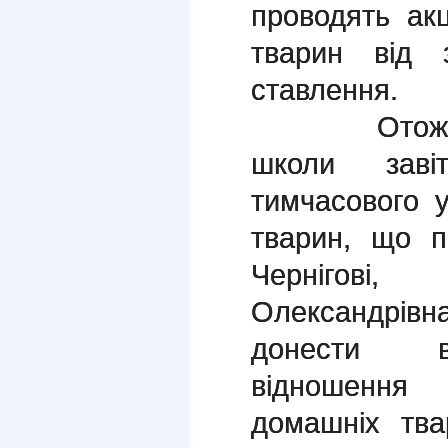
проводять акц
тварин від 
ставлення.
Отож, 19 
школи заві
тимчасового у
тварин, що п
Чернігові
Олександрівн
донести ва
відношення
домашніх тва