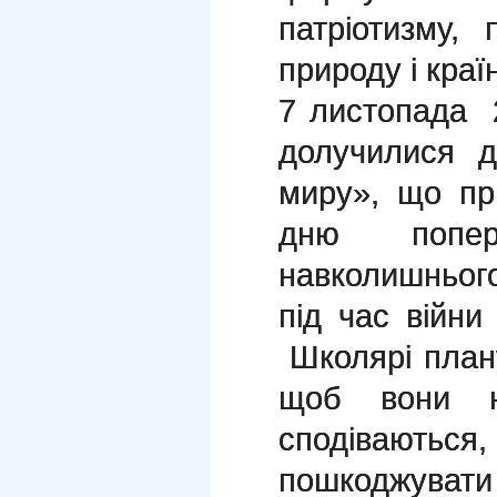
патріотизму,
природу і країн
7 листопада
долучилися д
миру», що п
дню попере
навколишньог
під час війни 
Школярі план
щоб вони н
сподівають
пошкоджува