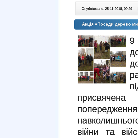
Опубліковано: 25-11-2018, 09:29
|
Акція «Посади дерево ми
9
д
д
р
п
присвячен
попередже
навколишньо
війни та війс