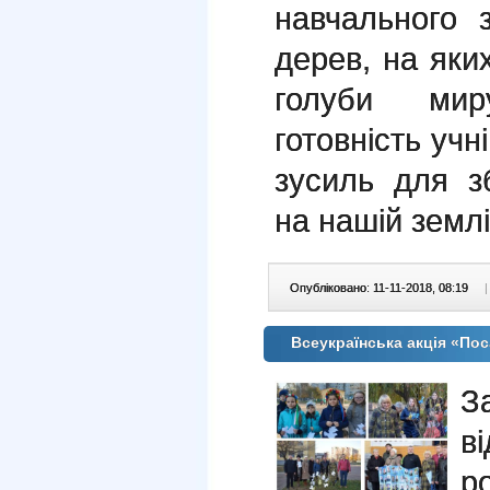
навчального 
дерев, на яки
голуби мир
готовність уч
зусиль для з
на нашій землі
Опубліковано: 11-11-2018, 08:19
|
Всеукраїнська акція «По
З
в
ро