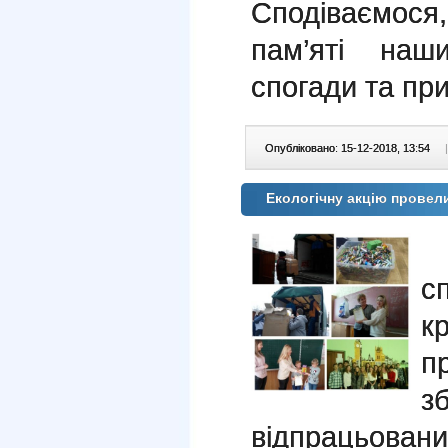
Сподіваємося,
пам’яті наш
спогади та пр
Опубліковано: 15-12-2018, 13:54
|
Екологічну акцію провел
Д
с
к
п
з
відпрацьова