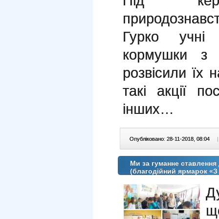
Під кері
природознавс
Гурко учні 
кормушки з 
розвісили їх 
такі акції п
інших…
Опубліковано: 28-11-2018, 08:04
|
Ми за гуманне ставлення
(благодійний ярмарок «З
Д
щ