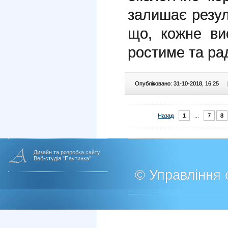
залишає резул
що, кожне ви
ростиме та ра
Опубліковано: 31-10-2018, 16:25
|
Назад
1
...
7
8
Дизайн та розробка сайту
Веб-студія "Паутинка"
© Управління о