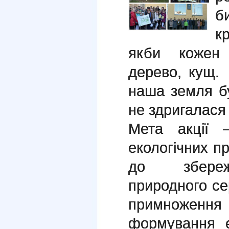
б
к
якби кожен
дерево, кущ.
наша земля б
не здригалася 
Мета акції 
екологічних п
до збереж
природного с
примноження
формування е