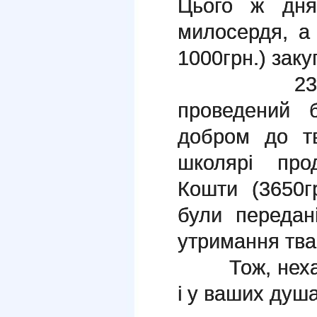
Цього ж дня
милосердя, а
1000грн.) зак
23 листо
проведений 
добром до т
школярі про
Кошти (3650г
були передан
утримання тва
Тож, нехай 
і у ваших душа