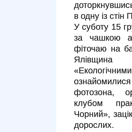
доторкнувшис
в одну із стін 
У суботу 15 г
за чашкою а
фіточаю на б
Ялівщина 
«Екологічними
ознайомилис
фотозона, о
клубом прак
Чорний», заці
дорослих.