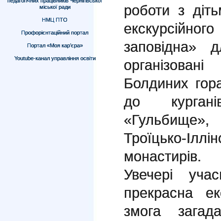
педагогічних працівників Чернігівської
роботи з діт
міської ради
НМЦ ПТО
екскурсійног
Профорієнтаційний портал
заповідна» 
Портал «Моя кар’єра»
Youtube-канал управління освіти
організовані
Болдиних гора
до курган
«Гульбище»
Троїцько-Іл
монастирів.
Увечері уча
прекрасна ек
змога загад