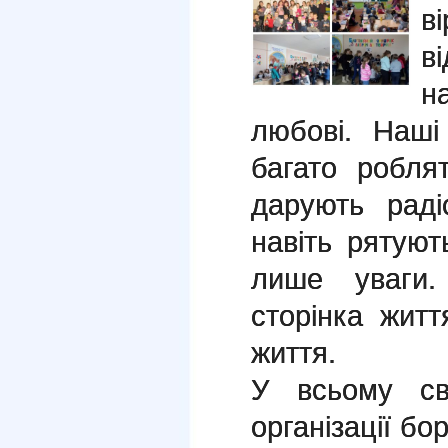
в
в
н
любові. Наші
багато робля
дарують раді
навіть рятуют
лише уваги
сторінка жит
життя.
У всьому сві
організації бо