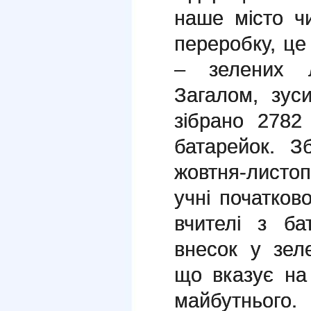
наше місто ч
переробку, це
– зелених л
Загалом, зус
зібрано 2782
батарейок. З
жовтня-листо
учні початково
вчителі з ба
внесок у зел
що вказує на
майбутнього.