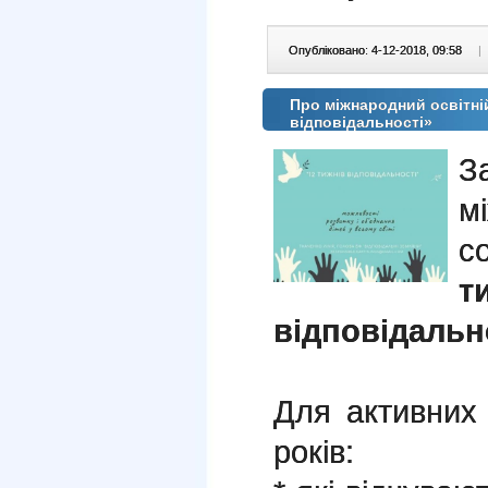
Опубліковано: 4-12-2018, 09:58
|
Про міжнародний освітні
відповідальності»
З
м
с
т
відповідальн
Для активних 
років: