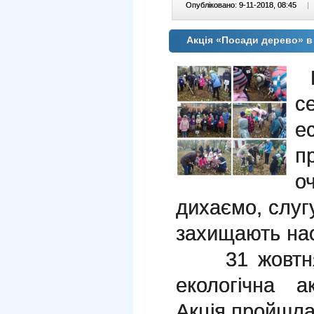
Опубліковано: 9-11-2018, 08:45
|
Акція «Посади дерево» 
с
е
п
о
дихаємо, слуг
захищають нас
31 жовтня
екологічна 
Акція пройшла