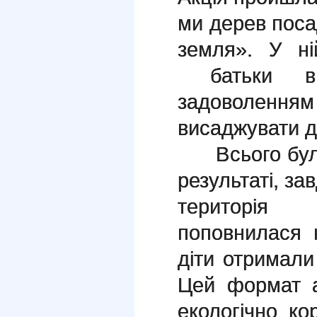
ми дерев пос
земля». У ні
батьки ви
задоволення
висаджувати д
Всього було
результаті, за
територія 
поповнилася 
діти отримали
Цей формат а
екологічно к