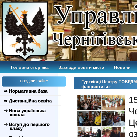
Головна сторінка
Заклади освіти міста
Новини
РОЗДІЛИ САЙТУ
Гуртківці Центру ТОВРДМ
флористики»
⇒ Нормативна база
1
⇒ Дистанційна освіта
Ч
⇒ Нова українська
школа
Ц
⇒ Вступ до першого
класу
о