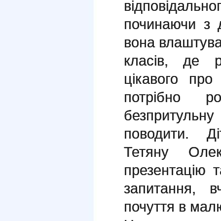
відповідаль
починаючи з 
вона влаштувал
класів, де р
цікавого про
потрібно р
безпритуль
поводити. Д
Тетяну Олек
презентацію т
запитання, в
почуття в мал