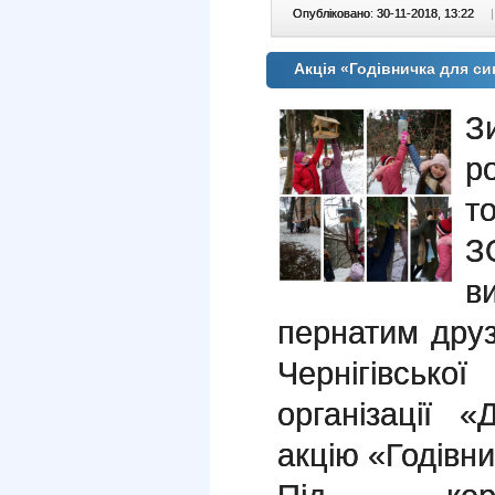
Опубліковано: 30-11-2018, 13:22
|
Акція «Годівничка для с
З
р
т
З
в
пернатим друзя
Чернігівськ
організації 
акцію «Годівн