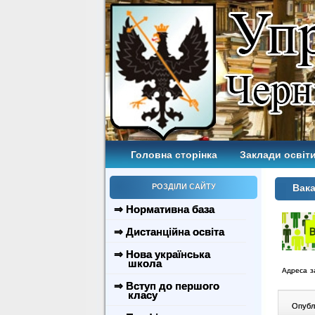
Головна сторінка
Заклади освіти
РОЗДІЛИ САЙТУ
Вака
⇒ Нормативна база
⇒ Дистанційна освіта
⇒ Нова українська
школа
Адреса з
⇒ Вступ до першого
класу
Опублі