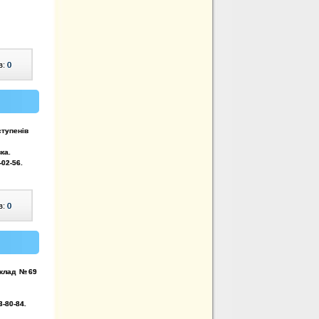
в:
0
ступенів
ка.
-02-56
.
в:
0
аклад №69
3-80-84
.