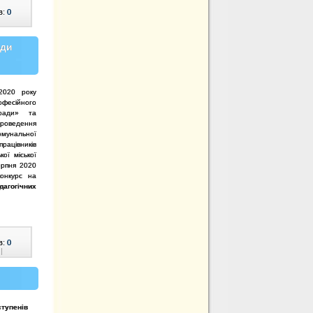
в:
0
ади
.2020 року
офесійного
 ради» та
роведення
омунальної
ацівників
кої міської
ерпня 2020
конкурс на
дагогічних
в:
0
|
ступенів