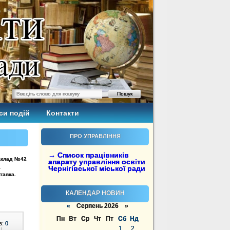
си подій
Контакти
ПРО УПРАВЛІННЯ
→ Список працівників
заклад №42
апарату управління освіти
.
Чернігівської міської ради
тавка.
КАЛЕНДАР НОВИН
«
Серпень 2026 »
Пн
Вт
Ср
Чт
Пт
Сб
Нд
в:
0
1
2
|