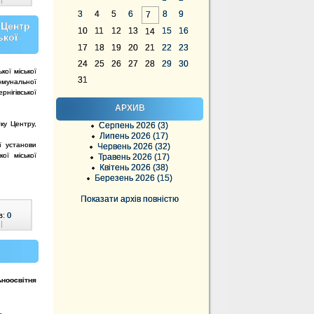
3
4
5
6
8
9
7
«Центр
10
11
12
13
15
16
14
ької
17
18
19
20
21
22
23
24
25
26
27
28
29
30
кої міської
31
омунальної
рнігівської
АРХИВ
ку Центру,
Серпень 2026 (3)
Липень 2026 (17)
ї установи
Червень 2026 (32)
ої міської
Травень 2026 (17)
Квітень 2026 (38)
Березень 2026 (15)
Показати архів повністю
в:
0
|
ьноосвітня
.