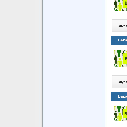
Опублі
Вака
Опублі
Вака