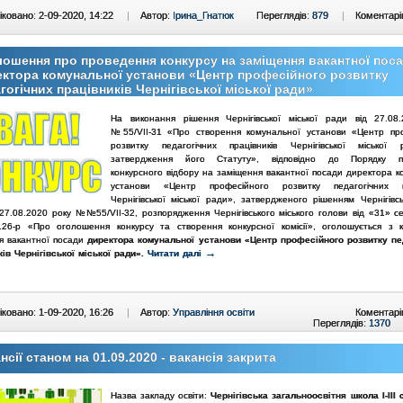
ковано: 2-09-2020, 14:22
|
Автор:
Ірина_Гнатюк
Переглядів:
879
|
Коментарі
ошення про проведення конкурсу на заміщення вакантної пос
ктора комунальної установи «Центр професійного розвитку
гогічних працівників Чернігівської міської ради»
На виконання рішення Чернігівської міської ради від 27.08
№55/VII-31 «Про створення комунальної установи «Центр пр
розвитку педагогічних працівників Чернігівської міської
затвердження його Статуту», відповідно до Порядку п
конкурсного відбору на заміщення вакантної посади директора к
установи «Центр професійного розвитку педагогічних пр
Чернігівської міської ради», затвердженого рішенням Чернігівсь
 27.08.2020 року №№55/VII-32, розпорядження Чернігівського міського голови від «31» с
6-р «Про оголошення конкурсу та створення конкурсної комісії», оголошується з 
я вакантної посади
директора комунальної установи «
Центр професійного розвитку пе
→
ків Чернігівської міської ради».
Читати далі
ковано: 1-09-2020, 16:26
|
Автор:
Управління освіти
Коментарі
Переглядів:
1370
нсії станом на 01.09.2020 - вакансія закрита
Назва закладу освіти:
Чернігівська загальноосвітня школа І-ІІІ 