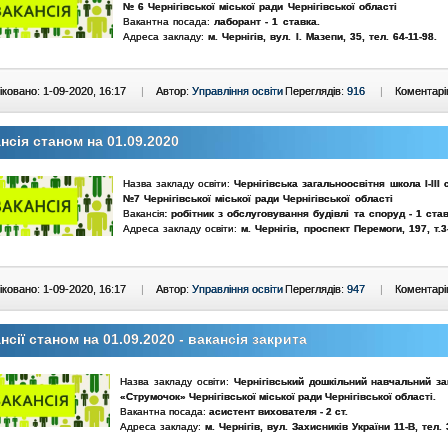
№ 6 Чернігівської міської ради Чернігівської області
Вакантна посада:
лаборант - 1 ставка.
Адреса закладу:
м. Чернігів, вул. І. Мазепи, 35, тел. 64-11-98.
ковано: 1-09-2020, 16:17
|
Автор:
Управління освіти
Переглядів:
916
|
Коментарі
нсія станом на 01.09.2020
Назва закладу освіти:
Чернігівська загальноосвітня школа І-ІІІ 
№7 Чернігівської міської ради Чернігівської області
Вакансія
: робітник з обслуговування будівлі та споруд - 1 став
Адреса закладу освіти:
м. Чернігів,
проспект Перемоги, 197
,
т.
3
ковано: 1-09-2020, 16:17
|
Автор:
Управління освіти
Переглядів:
947
|
Коментарі
нсії станом на 01.09.2020 - вакансія закрита
Назва закладу освіти:
Чернігівський дошкільний навчальний з
«Струмочок» Чернігівської міської ради Чернігівської області
.
Вакантна посада:
асистент вихователя - 2 ст.
Адреса закладу:
м. Чернігів, вул.
Захисників України 11-В
, тел.