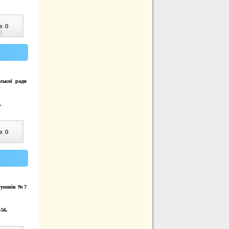
в:
0
|
ської ради
.
в:
0
ступенів №7
-56.