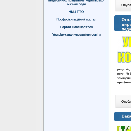
педагогічних працівників Чернігівської
міської ради
Опублі
НМЦ ПТО
Огол
Профорієнтаційний портал
дире
Портал «Моя кар’єра»
педа
Youtube-канал управління освіти
ради від
року №12
заміщенн
працівни
Опублі
Вака