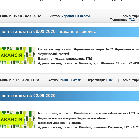
ковано: 16-09-2020, 09:42
|
Автор:
Управління освіти
Коментарі
Переглядів:
712
нсія станом на 09.09.2020 - вакансія закрита
Назва закладу освіти:
Чернігівський ліцей №32 Чернігівської мі
Чернігівської області.
Вакантна посада:
вихователь ГПД
Адреса закладу освіти:
м. Чернігів, вул.
Шевчука, 11
,
тел.:
729-098
ковано: 9-09-2020, 14:38
|
Автор:
Ірина_Гнатюк
Переглядів:
1018
|
Коментарі
нсія станом на 02.09.2020
Назва закладу освіти:
Чернігівська загальноосвітня школа І-ІІІ 
Чернігівської міської ради Чернігівської області
Вакансія
: Двірник - 1 ставка.
Адреса закладу освіти:
м. Чернігів, проспект Перемоги, 197, т.3-02