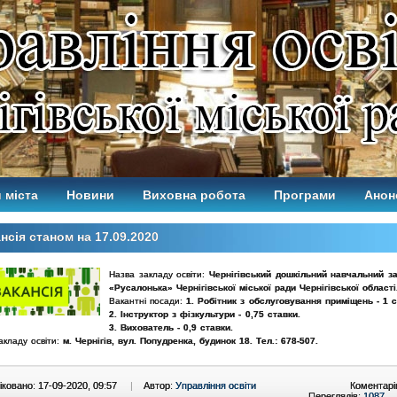
 міста
Новини
Виховна робота
Програми
Анон
нсія станом на 17.09.2020
Назва закладу освіти:
Чернігівський дошкільний навчальний 
«Русалонька» Чернігівської міської ради Чернігівської області
Вакантні посади:
1. Робітник з обслуговування приміщень - 1 с
2. Інструктор з фізкультури - 0,75 ставки.
3. Вихователь - 0,9 ставки.
акладу освіти:
м. Чернігів, вул. Попудренка, будинок 18. Тел.: 678-507.
ковано: 17-09-2020, 09:57
|
Автор:
Управління освіти
Коментарі
Переглядів:
1087