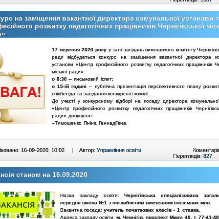
урс на заміщення вакантної директора комунальної установи 
есійного розвитку педагогічних працівників Чернігівської міс
и»
17 вересня 2020 року
у залі засідань виконавчого комітету Чернігівсь
ради відбудеться конкурс на заміщення вакантної директора к
установи «Центр професійного розвитку педагогічних працівників Че
міської ради».
о 8:30
– письмовий іспит;
о 15-ій годині
– публічна презентація перспективного плану розвит
співбесіда та засідання конкурсної комісії.
До участі у конкурсному відборі на посаду директора комунально
«Центр професійного розвитку педагогічних працівників Чернігівськ
ради» допущено:
–Тимошенко Яніна Геннадіївна.
ковано: 16-09-2020, 10:02
|
Автор:
Управління освіти
Коментарі
Переглядів:
827
нсія станом на 16.09.2020
Назва закладу освіти:
Чернігівська спеціалізована загал
середня школа №1 з поглибленим вивченням іноземних мов.
Вакантна посада:
у
читель початкових класів
- 1 ставка.
Адреса закладу освіти:
м. Чернігів, проспект Миру, 40, т. 77-41-48