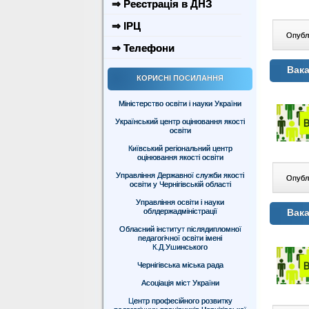
⇒ Реєстрація в ДНЗ
⇒ ІРЦ
Опублі
⇒ Телефони
Вака
КОРИСНІ ПОСИЛАННЯ
Міністерство освіти і науки України
Український центр оцінювання якості
освіти
Київський регіональний центр
оцінювання якості освіти
Управління Державної служби якості
Опублі
освіти у Чернігівській області
Управління освіти і науки
облдержадміністрації
Вака
Обласний інститут післядипломної
педагогічної освіти імені
К.Д.Ушинського
Чернігівська міська рада
Асоціація міст України
Центр професійного розвитку