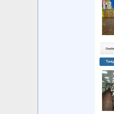
Опублі
Тижд