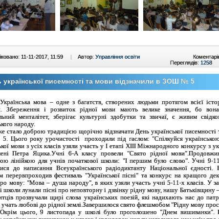
ковано: 11-11-2017, 11:59
|
Автор:
Управління освіти
Коментарі
Переглядів:
1258
 української писемності та мови відзначили в ЗОШ № 5
Українська мова – одне з багатств, створених людьми протягом всієї істо
и. Збереження і розвиток рідної мови мають велике значення, бо вон
льний менталітет, зберігає культурні здобутки та звичаї, є живим свідко
ького народу.
ло доброю традицією щорічно відзначати День української писемності т
. Цього року урочистості проходили під гаслом: "Спілкуйся українською
кої мови з усіх класів узяли участь у І етапі ХІІІ Міжнародного конкурсу з ук
ені Петра Яцика.Учні 6-А класу провели "Свято рідної мови".Продовжив
ою лінійкою для учнів початкової школи: "І першим було слово". Учні 9-11
ися до написання Всеукраїнського радіодиктанту Національної єдності. 
м перервпроходив фестиваль "Української пісні" та конкурс на кращого де
про мову: "Мова – душа народу", в яких узяли участь учні 5-11-х класів. У 
і школи лунали пісні про неповторну і дзвінку рідну мову, нашу Батьківщину –
итців прозвучали щирі слова українських поезій, які надихають нас до пат
, учать любові до рідної землі.Завершилося свято флешмобом "Рідну мову прос
Окрім цього, 9 листопада у школі було проголошено "Днем вишиванки". 