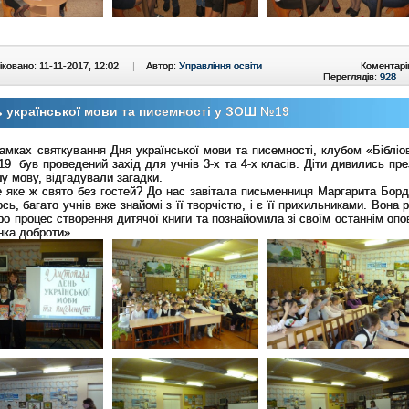
ковано: 11-11-2017, 12:02
|
Автор:
Управління освіти
Коментарі
Переглядів:
928
 української мови та писемності у ЗОШ №19
ах святкування Дня української мови та писемності, клубом «Бібліо
 був проведений захід для учнів 3-х та 4-х класів. Діти дивились пре
у мову, відгадували загадки.
е ж свято без гостей? До нас завітала письменниця Маргарита Борд
сь, багато учнів вже знайомі з її творчістю, і є її прихильниками. Вона 
ро процес створення дитячої книги та познайомила зі своїм останнім оп
нка доброти».