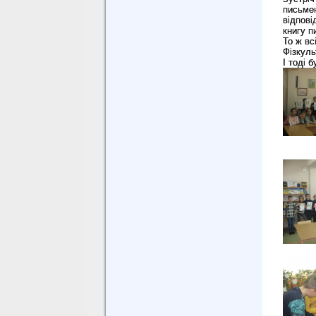
письмен
відпові
книгу п
То ж вс
Фізкуль
І тоді 