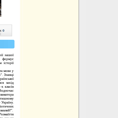
в:
0
|
рії нашої
а формує
м історії
а мови у
". Знавці
раїнської
ся захід
-х класів
Водночас
кламатора
затишному
 Україну.
ріотичних
лавляй!".
Розмаїття