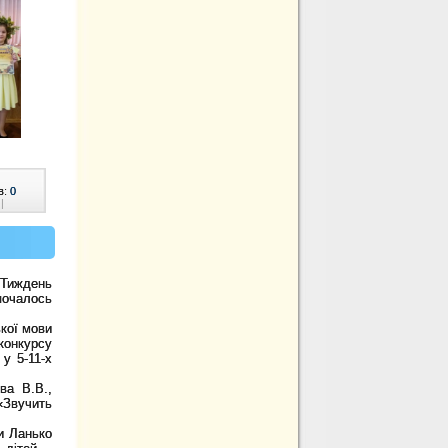
в:
0
|
Тиждень
почалось
ької мови
онкурсу
у 5-11-х
а В.В.,
«Звучить
и Ланько