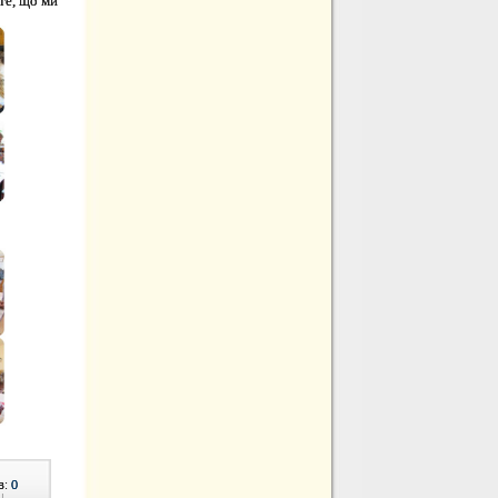
те, що ми
в:
0