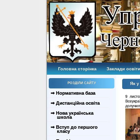
Головна сторінка
Заклади освіти
РОЗДІЛИ САЙТУ
Як у
⇒ Нормативна база
9 листо
Всеукра
⇒ Дистанційна освіта
долучил
⇒ Нова українська
школа
⇒ Вступ до першого
класу