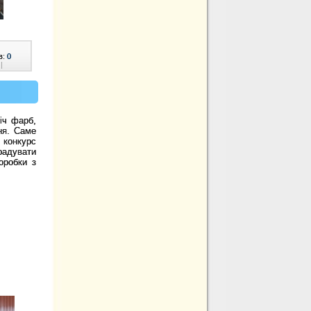
в:
0
|
іч фарб,
ня. Саме
о конкурс
орадувати
оробки з