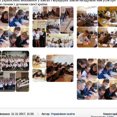
х українських вишиванок у класах і коридорах школи нагадувало нам усім про 
и синами і дочками своєї країни.
ковано: 11-11-2017, 11:55
|
Автор:
Управління освіти
Коментарі