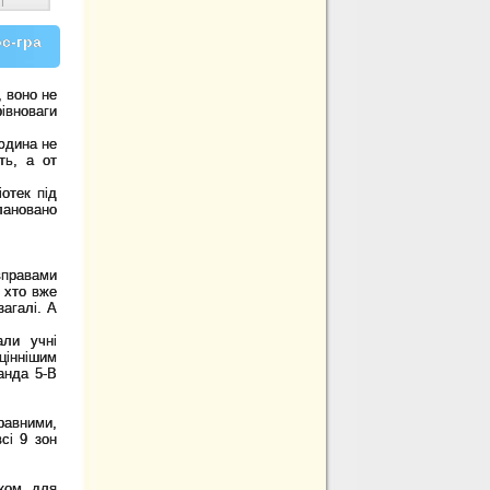
|
рс-гра
, воно не
івноваги
юдина не
ть, а от
отек під
лановано
вправами
 хто вже
загалі. А
мали учні
ціннішим
анда 5-В
равними,
сі 9 зон
нком для