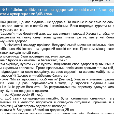
Переглядів:
1222
№34 "Шкільна бібліотека - за здоровий спосіб життя ", конку
стати супергероями",6В клас
Найцінніше
, що має людина – це здоров`я! Та воно не існує саме по собі
 на все життя, не є постійним і незмінним. Воно потребує турботи та р
м усього життя
.
Здоров`я – це безцінний дар, що дає людині природа! Хвора і слабка л
рацювати на повну силу, вона думає тільки про те, що у неї боли
му – все здорово
.
іотеці закладу пройшов Всеукраїнський місячник шкільних біблі
«Шкільна бібліотека – за здоровий спосіб життя».
Протягом місяця зап
різних заходів по цій темі.
ах місячника
були проведені наступні заходи:
рина "Здоров`я - найбільше багатство", 2-і кл.
ам вирішує, курити чи не курити, зміцнювати своє здоров’я фізичними 
и хирлявим слабаком. Проте правильний вибір може зробити тільки той,
 відповідати за свою поведінку, за своє здоров’я та за своє майбутнє в
 здоров’я? Здоров’я —найбільше багатство.
 ринг "Ми за здоровий спосіб життя" (5-ті кл.), Участь у змаганні прий
асів. Учні ще раз переконалися в тому, що здоров’я людини є най
 і в їхніх руках його стан. За результатами гри перемогу здобула ком
яку було нагороджено призами.
- гра «Супергерої» (6-і кл.).
го, щоб стати супергероями потрібно бути сміливими, сильними, вп
дливими та з легкістю впоратися зі складною ситуацією пройшовши в
ереможці «Супергерої» одержали нагороди.
ра книги М.Бордонос «Вітамінка доброти»,2В кл.
ч з письменницею завжди свято для юних читачів. Добрим подару