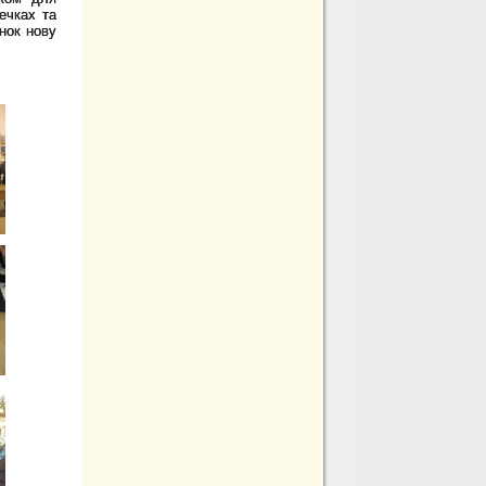
ечках та
нок нову