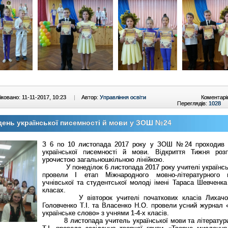
ковано: 11-11-2017, 10:23
|
Автор:
Управління освіти
Коментарі
Переглядів:
1028
ень української писемності й мови у ЗОШ №24
З 6 по 10 листопада 2017 року у ЗОШ №24 проходив 
української писемності й мови. Відкриття Тижня роз
урочистою загальношкільною лінійкою.
У понеділок 6 листопада 2017 року учителі українс
провели І етап Міжнародного мовно-літературного к
учнівської та студентської молоді імені Тараса Шевченка 
класах.
У вівторок учителі початкових класів Лихачов
Головченко Т.І. та Власенко Н.О. провели усний журнал 
українське слово» з учнями 1-4-х класів.
8 листопада учитель української мови та літератур