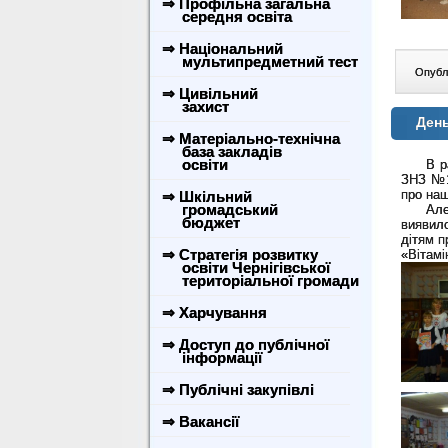
⇒ Профільна загальна
середня освіта
⇒ Національний
мультипредметний тест
Опублі
⇒ Цивільний
захист
День
⇒ Матеріально-технічна
база закладів
освіти
В рамк
ЗНЗ №19
про наш
⇒ Шкільний
громадський
Але як
бюджет
виявило
дітям п
⇒ Стратегія розвитку
«Вітамі
освіти Чернігівської
територіальної громади
⇒ Харчування
⇒ Доступ до публічної
інформації
⇒ Публічні закупівлі
⇒ Вакансії