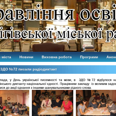
 міста
Новини
Виховна робота
Програми
Анон
 ЗДО №72 писали радіодиктант
пада, у День української писемності та мови, в
ЗДО №72 відбулося н
їнського диктанту національної єдності. Працівники закладу
із великим зад
ися до акції єднання з іншими шанувальниками рідного слова.