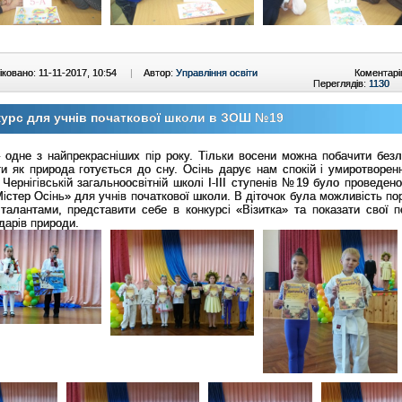
ковано: 11-11-2017, 10:54
|
Автор:
Управління освіти
Коментарі
Переглядів:
1130
урс для учнів початкової школи в ЗОШ №19
 одне з найпрекрасніших пір року. Тільки восени можна побачити безл
и як природа готується до сну. Осінь дарує нам спокій і умиротворен
 Чернігівській загальноосвітній школі I-III ступенів №19 було проведен
Містер Осінь» для учнів початкової школи. В діточок була можливість п
талантами, представити себе в конкурсі «Візитка» та показати свої п
 дарів природи.