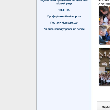
яскрави
педагогічних працівників Чернігівської
міської ради
є гідним
НМЦ ПТО
Профорієнтаційний портал
Портал «Моя кар’єра»
Youtube-канал управління освіти
Опублі