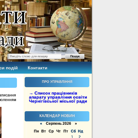
си подій
Контакти
ПРО УПРАВЛІННЯ
→ Список працівників
аписання
апарату управління освіти
оволенням
Чернігівської міської ради
КАЛЕНДАР НОВИН
«
Серпень 2026 »
Пн
Вт
Ср
Чт
Пт
Сб
Нд
1
2