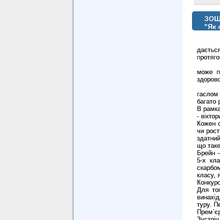
ЗОШ 
"Як 
дається
протяго
може п
здорово
В бібл
гаслом 
багато 
В рамк
- вікто
Кожен с
чи рост
здатний
що таке
Брейн –
5-х кл
скарбом
класу, 
Конкурс 
Для то
винахі
туру. П
Прем
`
є
Зустрі