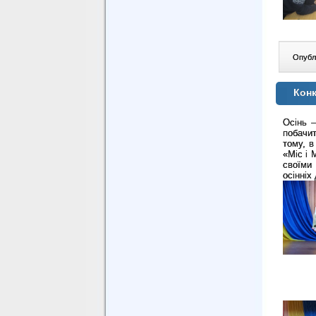
Опублі
Конк
Осінь –
побачит
тому, в
«Міс і 
своїми 
осінніх