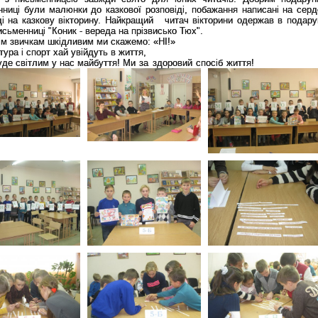
ниці були малюнки до казкової розповіді, побажання написані на серд
ді на казкову вікторину. Найкращий читач вікторини одержав в подару
исьменниці "Коник - вереда на прізвисько Тюх".
ім звичкам шкідливим ми скажемо: «НІ!»
тура і спорт хай увійдуть в життя,
буде світлим у нас майбуття!
Ми за здоровий спосіб життя!