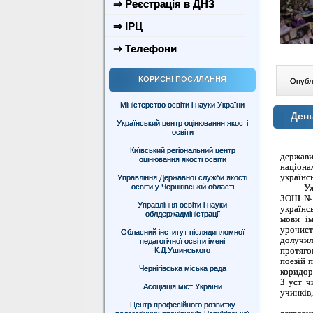
⇒ Реєстрація в ДНЗ
⇒ ІРЦ
⇒ Телефони
КОРИСНІ ПОСИЛАННЯ
Опублі
Міністерство освіти і науки України
День
Український центр оцінювання якості
освіти
Київський регіональний центр
держав
оцінювання якості освіти
націона
українс
Управління Державної служби якості
освіти у Чернігівській області
Уже ста
ЗОШ № 5
Управління освіти і науки
українсь
облдержадміністрації
мови ім
урочист
Обласний інститут післядипломної
долучил
педагогічної освіти імені
протяго
К.Д.Ушинського
поезій 
Чернігівська міська рада
коридор
З уст ч
Асоціація міст України
учинків
Центр професійного розвитку