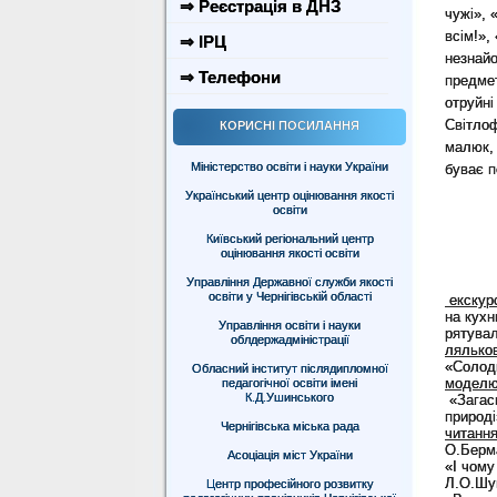
⇒ Реєстрація в ДНЗ
чужі», 
всім!»,
⇒ ІРЦ
незнайо
⇒ Телефони
предмет
отруйні
Світлоф
КОРИСНІ ПОСИЛАННЯ
малюк, 
Міністерство освіти і науки України
буває п
Український центр оцінювання якості
освіти
Київський регіональний центр
оцінювання якості освіти
Управління Державної служби якості
освіти у Чернігівській області
екскурс
на кух
Управління освіти і науки
рятувал
облдержадміністрації
лялько
«Солодк
Обласний інститут післядипломної
моделю
педагогічної освіти імені
К.Д.Ушинського
«Загаси
природі
Чернігівська міська рада
читання
О.Берм
Асоціація міст України
«І чому
Л.О.Шув
Центр професійного розвитку