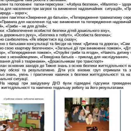
влені та поповнені папки-пересувки : «Азбука безпеки», «Малятко – здор
а для населення при загрозі та виникненні надзвичайних ситуацій», «П
рирода – ворог»;
влені пам
’
ятки:«Звернення до батьків», «Попередження травматизму сер
 «Правила для населення під час виникнення та попередження надзвича
й», «Гриби – не для дітей»;
и: «Забезпечення особистої безпеки дітей дошкільного віку»,
а дорожнього руху», «Безпека в побуті», «Особиста безпека»;
но
санбюлетень «
Як вберегтися від сказу
»
;
но з батьками консультації та бесіди на теми: «Дитина та дорога»,
«Сам 
мо свою квартиру безпечною»,
«Загальні дії при виникненні пожежі», «Діт
ор», «Попередження пожежі», «Отруйні гриби та ягоди», «Навчіть дитину 
ою з незнайомцями», «Поведінка батьків – приклад для наслідування»,
вання дітей з тваринами», «Дошкільникам про транспорт»
лан основних заходів до Тижня знань з основ безпеки життєдіяльності в
ому обсязі та результативно. Діти усіх вікових груп отримали та з
ьо знань, умінь і практичних навичок з безпеки життєдіяльності та на
альної ситуації.
На нараді при завідувачу ДНЗ були підведені підсумки проведен
 життєдіяльності та намічено подальшу роботу за його результатами.