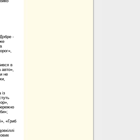
Бойко
Добре -
оже
а
орог»,
бився в
а авто»,
и не
ки,
 із
стуть
ор»,
бережно
би»;
і», «Гриб
овкіллі
кових