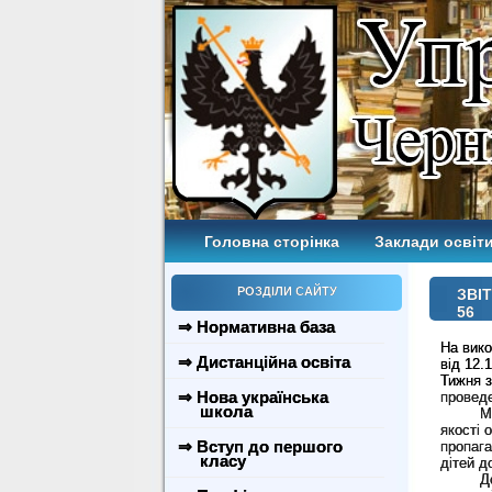
Головна сторінка
Заклади освіти
РОЗДІЛИ САЙТУ
ЗВІТ
56
⇒ Нормативна база
На вико
⇒ Дистанційна освіта
від 12.
Тижня з
⇒ Нова українська
провед
школа
Метою 
якості 
⇒ Вступ до першого
пропага
класу
дітей д
Д