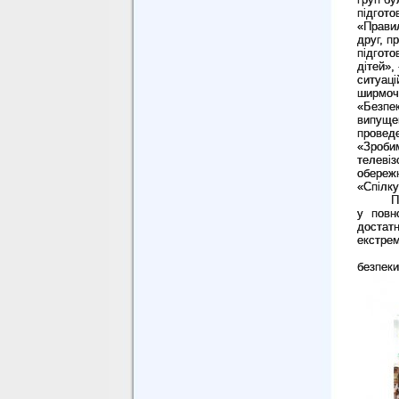
підгото
«Правил
друг, п
підгото
дітей»,
ситуаці
ширмочк
«Безпек
в
ипу
ще
проведе
«Зроби
телевіз
обережн
«Спілку
П
у повн
достатн
екстрем
безпеки