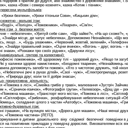
 подорож з братом до дідуся, або знайомство з дорожніми знаками», Г.
ок», казка «Вовк і семеро козенят», казка «Котик і півник»;
перегляд мультфільмів
:
«Уроки безпеки», «Уроки тітоньки Сови», «Кицькин дім»;
сюжетно - рольові ігри:
«Водії», «Поліція», «Пожежники», «Лікарня», «Сім'я»;
чні ігри з безпеки життя:
не – небезпечне», «Урятуй себе сам», «Що зайве?», «На що схоже?», «
, «Знайди місце, де чатує небезпека», Допоможемо Незнайкові», «Що м
ись, якщо…», «Будь уважним», «Червоний, жовтий, зелений», «Телефонн
», «Знайди правильний знак», «Оціни вчинок», «Вогонь – друг, вогонь – в
і знаки», «Розкажи про своїх рідних», «Дарунки лісу»;
(індивідуальні, групові та колективні):
офесію пожежника», «В здоровому тілі – здоровий дух», «Якщо ти загу
«Які у калинки здорові намистинки», «Бездомні тварини», «Незнайомець н
авила допоможуть запобігти пожежі», «Хто з чистотою дружить, той нікол
, «Небезпечні речі в руках дітей», «Свої - чужі», «Електроприлади, розет
і», «Природа друг, коли ти її добре знаєш»;
о- продуктивна діяльність:
ія «Пожежа в лісі», «Сімейка грибів у траві», малювання «Зустріч Зайчика
м », «Сірничок-язичок», «Фотографія групи», «Телевізор», «Дощ іде – ро
 «Пожежна машина», «Транспорт мого міста», «Пожежа в лісі», «Світлоф
ня «Світлофор», «Грибочки», розфарбовування небезпечних ситуацій «О
йомець», складання цілого з частин «Автобус», «Пожежна машина», «Гри
ктивно-будівельні ігри:
ні іграшки», «На вулицях міста», «Дорога для машин», «Наші менші друз
к», «Пожежна частина» (ЛЕГО).
ання в дитини дошкільного віку свідомої безпечної поведінки в д
ся на позитивних прикладах у поведінці
дорослих.
Вихователями всіх ві
ла проведена така робота з батьками: