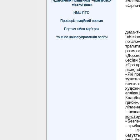
педагогічних працівників Чернігівської
«Весела
міської ради
«Сірнич
НМЦ ПТО
Профорієнтаційний портал
Портал «Моя кар’єра»
дидакти
«Безпеч
Youtube-канал управління освіти
погано»
трапит
розмова
«Дорожн
бесіди 
«Про пр
лісі», 
«Які пр
тужить»
вимикач
художнь
аплікац
Колобко
гриби»,
ліплен
– незна
констру
«Безпеч
– грибо
Формув
базуєть
груп бу