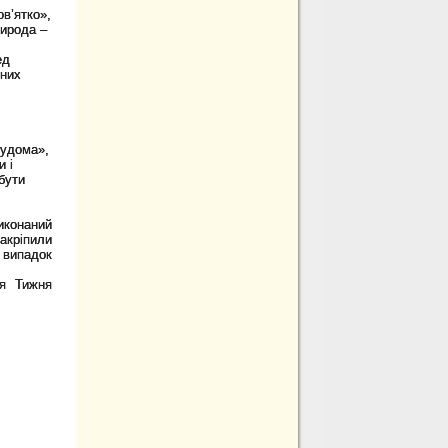
ов
’
ятко»,
рирода –
ед
йних
удома»,
и і
бути
иконаний
акріпили
 випадок
ня Тижня