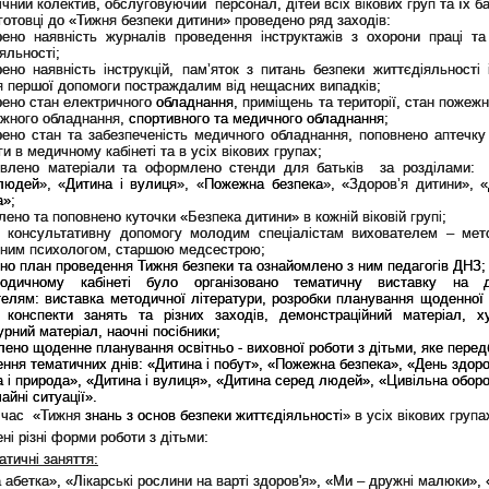
ічний колектив, обслуговуючий персонал, дітей всіх вікових груп та їх ба
готовці до «Тижня безпеки дитини» проведено ряд заходів:
рено наявність журналів проведення інструктажів з охорони праці та
яльності;
рено наявність інструкцій, пам’яток з питань безпеки життєдіяльності 
 першої допомоги постраждалим від нещасних випадків;
рено стан електричного
обладнання
, приміщень та території, стан пожеж
жного обладнання,
спортивного та медичного обладнання
;
рено стан та забезпеченість медичного обладнання, поповнено аптечку
и в медичному кабінеті та в усіх вікових групах;
товлено матеріали та оформлено стенди для батьків за розділами:
людей
», «
Дитина і вулиця
», «
Пожежна безпека
», «Здоров’я дитини», «
а»
;
ено та поповнено куточки «Безпека дитини» в кожній віковій групі;
 консультативну допомогу молодим спеціалістам вихователем – мет
чним психологом, старшою медсестрою;
но план проведення Тижня безпеки та ознайомлено з ним педагогів ДНЗ;
одичному кабінеті було організовано тематичну виставку на д
елям: виставка методичної літератури, розробки планування щоденної 
, конспекти занять та різних заходів, демонстраційний матеріал, х
урний матеріал, наочні посібники;
лено щоденне планування освітньо - виховної роботи з дітьми, яке пере
ння тематичних днів: «Дитина і побут», «Пожежна безпека», «День здоро
 і природа», «Дитина і вулиця», «Дитина серед людей», «Цивільна оборо
айні ситуації».
 час «Тижня
знань з основ безпеки життєдіяльності
» в усіх вікових група
ні різні форми роботи з дітьми:
атичні заняття:
 абетка», «Лікарські рослини на варті здоров'я», «Ми – дружні малюки», 