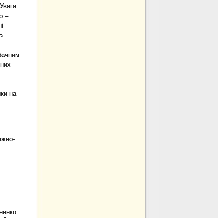
«Увага
о –
ні
а
обачним
 них
ики на
ежно-
ненко