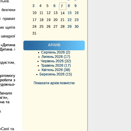
тьків.
3
4
5
6
8
9
7
 безпеки
10
11
12
13
15
16
14
і правил
17
18
19
20
21
22
23
24
25
26
27
28
29
30
них щитів
31
 швидкої
 «
Дитина
АРХИВ
Дитина і
Серпень 2026 (2)
Липень 2026 (17)
Червень 2026 (32)
одистом,
Травень 2026 (17)
Квітень 2026 (38)
Березень 2026 (15)
опомогу
роботи з
Показати архів повністю
удожньо-
дбачало
в’я»,
на та
х
«Свої та