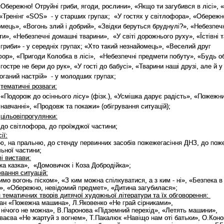
«Обережно! Отруйні гриби, ягоди, рослини», «Якщо ти загубився в лісі», 
 «Тренінг «
SOS
» - у старших групах; «У гостях у світлофора», «Обережн
мець», «Вогонь злий і добрий», «Звідки беруться бруднулі?», «Небезпеч
и», «Небезпечні домашні тварини», «У світі дорожнього руху», «Їстівні т
 гриби» - у середніх групах; «Хто такий незнайомець», «Веселий друг
ор», «Пригоди Колобка в лісі», «Небезпечні предмети побуту», «Будь 
гостре не бери до рук», «У гості до бабусі», «Тварини наші друзі, але й у
оганий настрій» - у молодших групах;
тематичн
і
розваги
:
«Подорож до осіннього лісу» (фізк.), «Усмішка дарує радість», «Пожежн
навчанні», «Продовж та покажи» (обігрування ситуацій)
;
цільові
прогулянки
:
до світлофора, до проїжджої частини;
ії:
ню,
на
пральню
, до стенду первинних засобів пожежегасіння ДНЗ, до пож
ьної частини;
в
і
вистав
и:
а казка», «Домовичок і Коза Добродійка»;
вання
ситуацій:
мо вогонь піском», «З ким можна спілкуватися, а з ким - ні», «Безпека в
», «Обережно, невідомий предмет», «Дитина загубилася»;
 тематичних творів дитячої художньої літератури та їх обговорення:
ан «Пожежна машина», Л.Яковенко «Не грай сірниками»,
 нічого не можна», В.Паронова «Підземний перехід», «Летять машини»,
аєва «Не жартуй з вогнем», Т.Пакалюк «Навіщо нам оті батьки», О.Коно