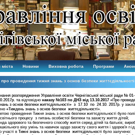
 міста
Новини
Виховна робота
Програми
Анон
 про проведення тижня знань з основ безпеки життєдіяльност
нання розпорядження Управління освіти Чернігівської міської ради № 01
10.2017р. та
відповідно
наказу №103 по ДНЗ від 13.10.2017
«Про провед
нань з основ безпеки життєдіяльності» з 17.10 по 24.10. 2017р.
у закл
ено
«Тиждень знань з основ безпеки життєдіяльності
».
проведення Тижня знань з основ безпеки життєдіяльності було пол
освітнього процесу з питань особистої безпеки та захисту життя дітей;
нда здорового та безпечного способу життя серед дітей та батьків; виро
ошкільного віку умінь та навичок щодо захисту свого життя і здоров'я
пі
о участі в
Тижні знань з основ безпеки життєдіяльності
було залучено: