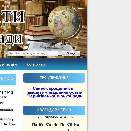
си подій
Контакти
ПРО УПРАВЛІННЯ
і ДНЗ №
→ Список працівників
апарату управління освіти
-11/1910
Чернігівської міської ради
ення
аді
іпшення
КАЛЕНДАР НОВИН
«
Серпень 2026 »
блення у
д
час НС.
Пн
Вт
Ср
Чт
Пт
Сб
Нд
1
2