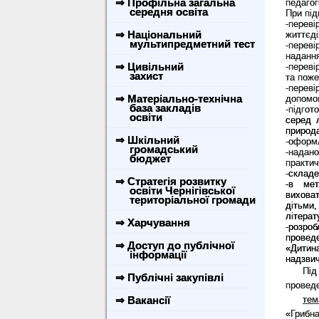
⇒ Профільна загальна
педагог
середня освіта
При під
-
переві
⇒ Національний
життєді
мультипредметний тест
-
переві
надання
⇒ Цивільний
-
переві
захист
та поже
-переві
⇒ Матеріально-технічна
допомог
база закладів
-підго
освіти
серед 
природ
⇒ Шкільний
-оформл
громадський
-
надано
бюджет
практи
-
складе
⇒ Стратегія розвитку
-в мет
освіти Чернігівської
виховат
територіальної громади
дітьми
літерат
⇒ Харчування
-розроб
проведе
⇒ Доступ до публічної
«Дитина
інформації
надзвич
Під
⇒ Публічні закупівлі
проведе
⇒ Вакансії
тем
«Грибна