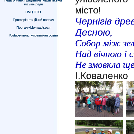
педагогічних працівників Чернігівської
міської ради
місто!
НМЦ ПТО
Чернігів дре
Профорієнтаційний портал
Портал «Моя кар’єра»
Десною,
Youtube-канал управління освіти
Собор між зеле
Над вічною і 
Не змовкла ще 
І.Коваленко