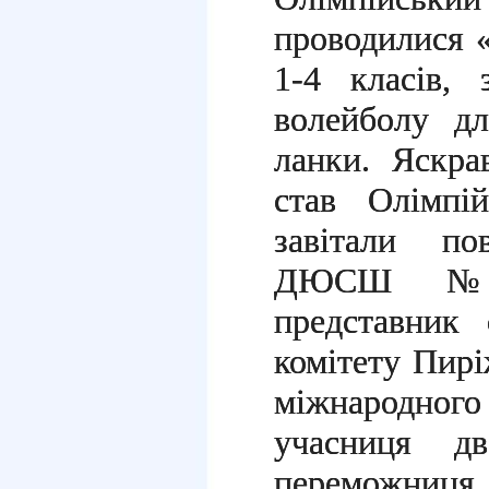
проводилися «
1-4 класів,
волейболу дл
ланки. Яскр
став Олімпі
завітали по
ДЮСШ №1
представник 
комітету Пирі
міжнародного
учасниця дв
переможниця