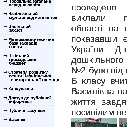
⇒ Профільна загальна
середня освіта
проведено
⇒ Національний
виклали пр
мультипредметний тест
області на 
⇒ Цивільний
захист
показавши є
⇒ Матеріально-технічна
база закладів
освіти
України. Ді
⇒ Шкільний
дошкільного
громадський
бюджет
№2 було відв
⇒ Стратегія розвитку
освіти Чернігівської
Б класу вчи
територіальної громади
⇒ Харчування
Василівна на
⇒ Доступ до публічної
життя завд
інформації
посивілим ве
⇒ Публічні закупівлі
⇒ Вакансії