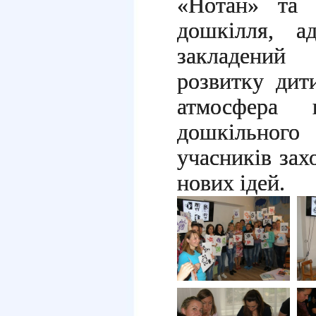
«Нотан» та 
дошкілля, а
закладений
розвитку дит
атмосфера 
дошкільного 
учасників зах
нових ідей.