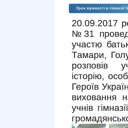
Урок мужності в гімназії
20.09.2017 ро
№31 провед
участю бать
Тамари, Голу
розповів 
історію, осо
Героїв Украї
виховання н
учнів гімназ
громадянсько