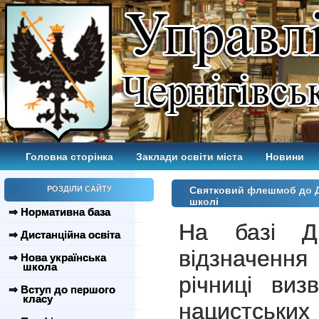
Головна сторінка
Заклади освіти міста
Новини
РОЗДІЛИ САЙТУ
Святковий флешмоб до Дн
школі
⇒ Нормативна база
На базі 
⇒ Дистанційна освіта
відзначенн
⇒ Нова українська
школа
річниці виз
⇒ Вступ до першого
класу
нацистськи