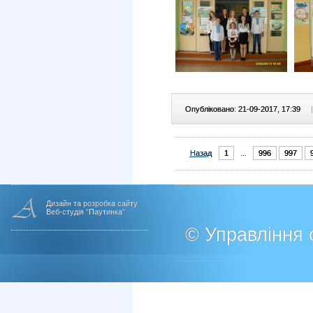
Опубліковано: 21-09-2017, 17:39
|
Назад
1
...
996
997
Дизайн та розробка сайту
Веб-студія "Паутинка"
© Управління о