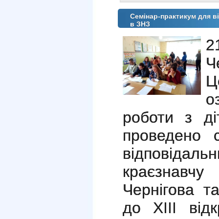
Cемінар-практикум для в
в ЗНЗ
Ч
Ц
о
роботи з д
проведено с
відповідал
краєзнавчу
Чернігова т
до ХІІІ від