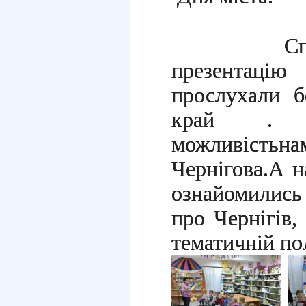
С
презентацію
прослухали б
край
можливість
н
Чернігова.
А н
ознайомилис
про Чернігів,
тематичній п