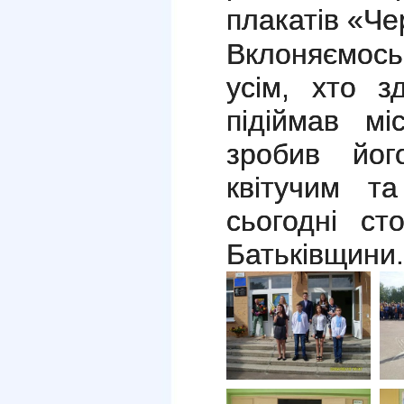
плакатів «Чер
Вклоняємос
усім, хто з
підіймав мі
зробив йог
квітучим т
сьогодні ст
Батьківщини.