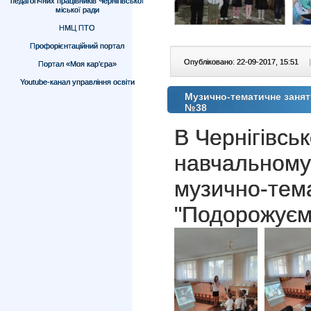
педагогічних працівників Чернігівської
міської ради
НМЦ ПТО
Профорієнтаційний портал
Опубліковано: 22-09-2017, 15:51
|
Портал «Моя кар’єра»
Youtube-канал управління освіти
Музично-тематичне занят
№38
В Чернігівсь
навчальному
музично-тем
"Подорожуємо