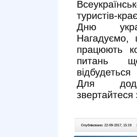
Всеукраїн
туристів-кра
Дню украї
Нагадуємо,
працюють ко
питань щ
відбудеться
Для додат
звертайтеся 
Опубліковано: 22-09-2017, 15:19
|