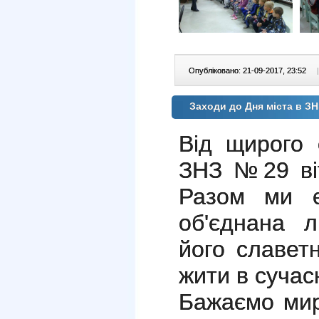
Опубліковано: 21-09-2017, 23:52
|
Заходи до Дня міста в З
Від щирого 
ЗНЗ №29 віт
Разом ми є
об'єднана л
його славетн
жити в сучас
Бажаємо мир