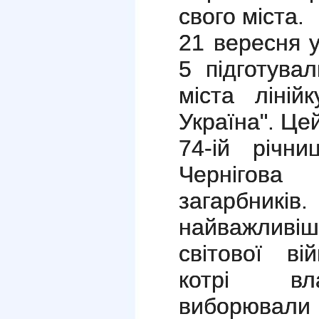
свого міста.
21 вересня 
5 підготув
міста ліній
Україна". Це
74-ій річн
Чернігова
загарбник
найважливіші
світової ві
котрі вл
виборюва