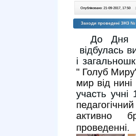
Опубліковано: 21-09-2017, 17:50
|
Заходи проведені ЗНЗ № 
До Дня
відбулась ви
і загальнош
" Голуб Миру
мир від нині і
участь учні 
педагогіч
активно б
проведенні
.