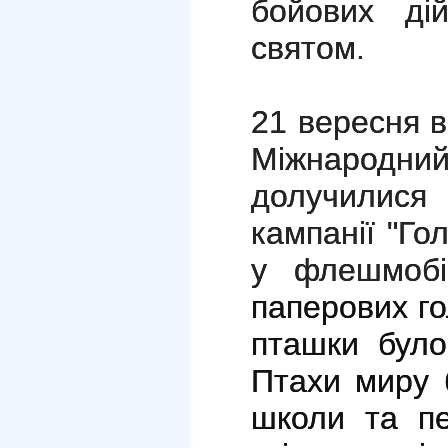
бойових ді
святом.
21 вересня в
Міжнародний
долучилися
кампанії "Го
у флешмобі
паперових го
пташки було
Птахи миру 
школи та пе