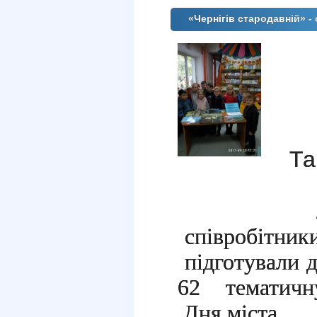
«Чернігів стародавній» -
Та
21 вере
співробітник
підготували 
62 тематичну
Дня міста.