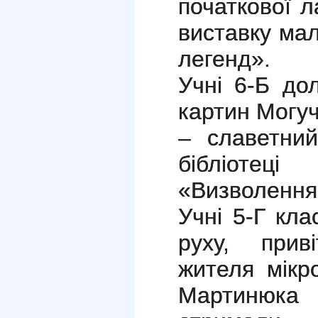
початкової л
виставку мал
легенд».
Учні 6-Б до
картин Могуч
– славетний
бібліотец
«Визволення 
Учні 5-Г кла
руху, прив
жителя мікр
Мартинюка