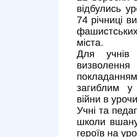
відбулись ур
74 річниці в
фашистськи
міста.
Для учнів
визволення 
покладанням
загиблим у 
війни в уроч
Учні та педа
школи вшану
героїв на ур