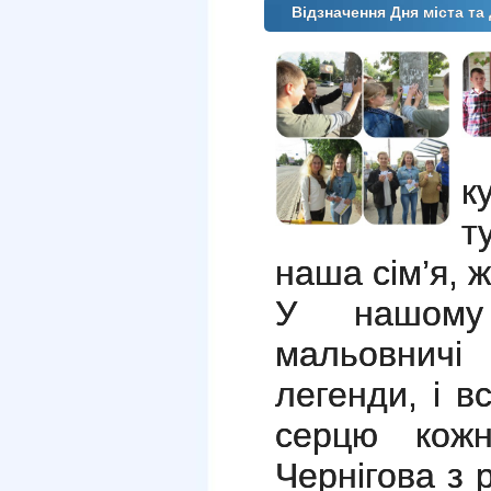
Відзначення Дня міста т
к
т
наша сім’я, 
У нашому 
мальовничі
легенди, і в
серцю кожн
Чернігова з 