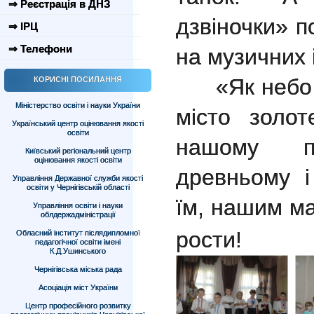
⇒ Реєстрація в ДНЗ
дзвіночки» п
⇒ ІРЦ
⇒ Телефони
на музичних 
«Як небо зо
КОРИСНІ ПОСИЛАННЯ
Міністерство освіти і науки України
місто золот
Український центр оцінювання якості
освіти
нашому пр
Київський регіональний центр
оцінювання якості освіти
древньому і
Управління Державної служби якості
освіти у Чернігівській області
їм, нашим ма
Управління освіти і науки
облдержадміністрації
рости!
Обласний інститут післядипломної
педагогічної освіти імені
К.Д.Ушинського
Чернігівська міська рада
Асоціація міст України
Центр професійного розвитку