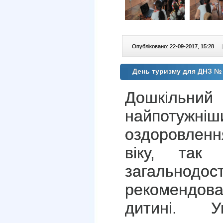
Опубліковано: 22-09-2017, 15:28
|
День туризму для ДНЗ №
Дошкіл
найпоту
оздоровлен
віку, так 
загальн
рекомендова
дитині
.
Унік