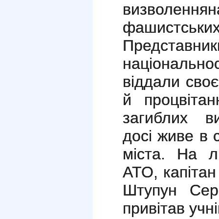
визволенн
фашистс
Предст
національно
віддали своє
й процвітан
загиблих ви
досі живе в 
міста. На л
АТО, капіта
Штупун Сер
привітав учн