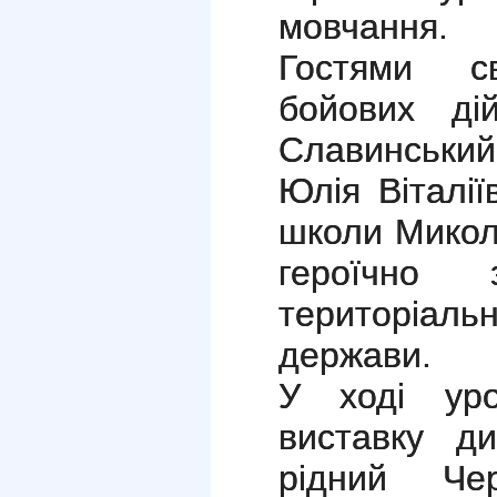
мовчання.
Гостями с
бойових д
Славинський
Юлія Віталії
школи Микол
героїчно 
територіал
держави.
У ході уро
виставку д
рідний Чер