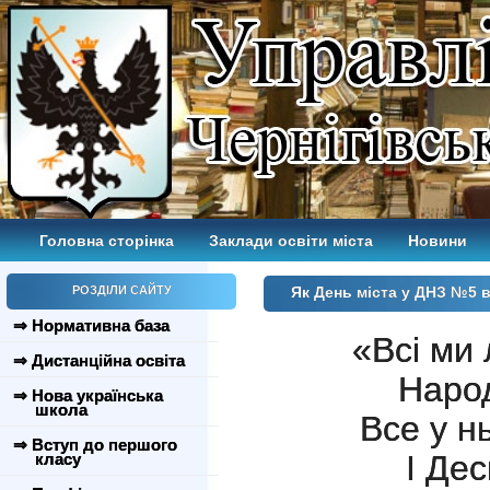
Головна сторінка
Заклади освіти міста
Новини
РОЗДІЛИ САЙТУ
Як День міста у ДНЗ №5 
⇒ Нормативна база
«Всі ми 
⇒ Дистанційна освіта
Народ
⇒ Нова українська
школа
Все у н
⇒ Вступ до першого
І Дес
класу