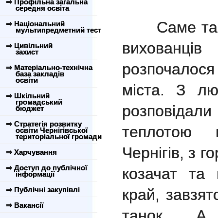
⇒ Профільна загальна
середня освіта
Саме таки
⇒ Національний
мультипредметний тест
вихова
⇒ Цивільний
захист
розпочалос
⇒ Матеріально-технічна
база закладів
освіти
міста. З лю
⇒ Шкільний
громадський
розповідал
бюджет
⇒ Стратегія розвитку
теплотою 
освіти Чернігівської
територіальної громади
Чернігів, з 
⇒ Харчування
⇒ Доступ до публічної
козачат та 
інформації
⇒ Публічні закупівлі
край, завзят
⇒ Вакансії
танок. А 