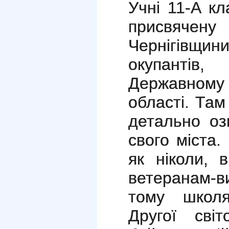
Учні 11-А кл
присвячену
Чернігівщи
окупантів
Державному 
області. Та
детально оз
свого міста.
як ніколи, 
ветеранам-
тому школяр
Другої світ