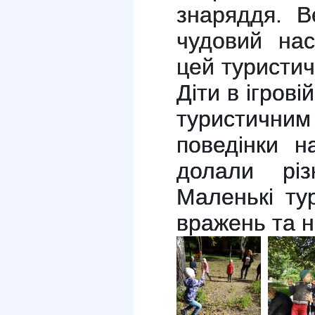
знаряддя.
В
чудовий нас
цей туристич
Діти в ігров
туристични
поведінки н
долали різ
Маленькі ту
вражень та н