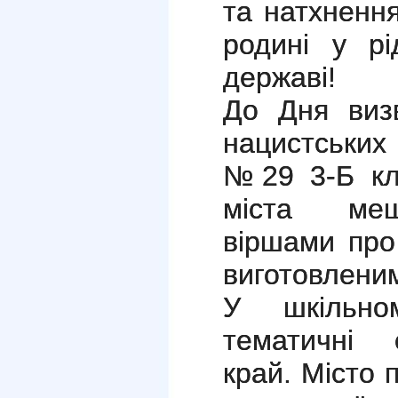
та натхнення
родині у рі
державі!
До Дня визв
нацистських
№29 3-Б кл
міста меш
віршами про
виготовленим
У шкільно
тематичні 
край. Місто 