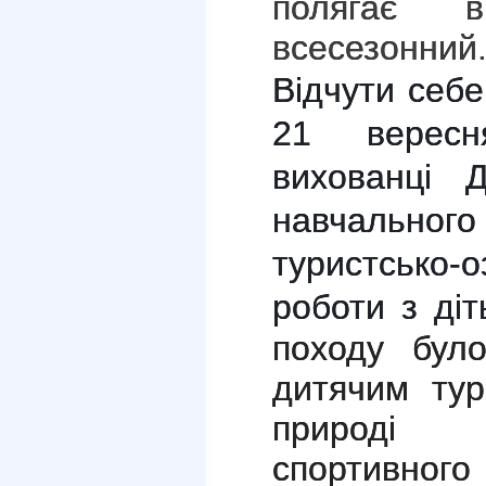
полягає
всесезонн
ий
Відчути себ
21 вересн
вихованці
навчально
туристсько-
роботи з ді
походу бул
дитячим тур
природі
спортивн