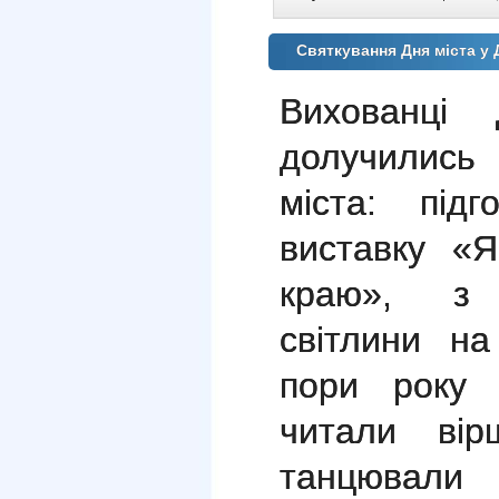
Святкування Дня міста у
Вихованц
долучились
міста: під
виставку «
краю», з і
світлини на
пори року Ч
читали вір
танцювали