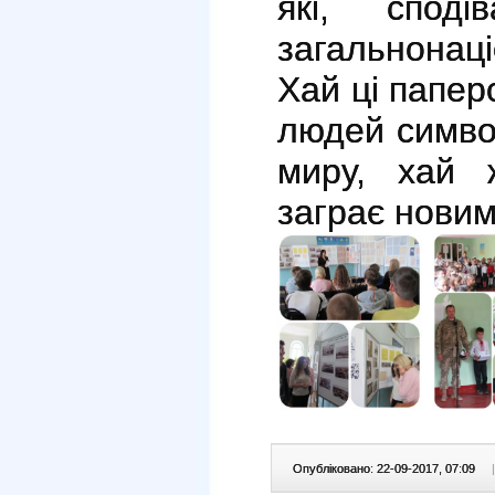
які, споді
загальнона
Хай ці папер
людей симво
миру, хай 
заграє нови
Опубліковано: 22-09-2017, 07:09
|