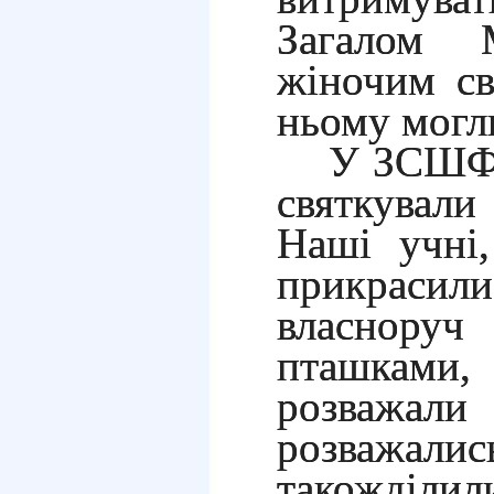
Загалом М
жіночим св
ньому могли
У ЗСШФ
святкувал
Наші учні,
прикрасили 
власнор
пташками, 
розваж
розваж
такожділил