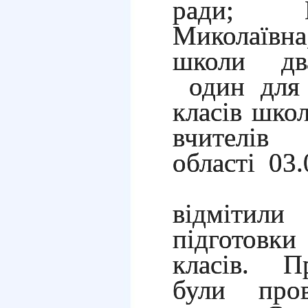
ради; Б
Миколаївн
школи два
один для 
класів шко
вчителів 
області 03.
Учасни
відмітил
підготовк
класів. П
були пров