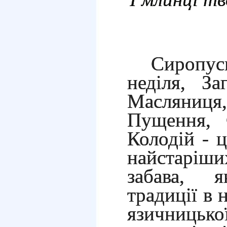
Сиропус
неділя, За
Масляниця,
Пущення, 
Колодій - ц
найстаріш
забава, я
традиції в 
язичниць