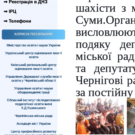
⇒ Реєстрація в ДНЗ
шахісти з 
⇒ ІРЦ
Суми.Орга
⇒ Телефони
висло
КОРИСНІ ПОСИЛАННЯ
подяку деп
Міністерство освіти і науки України
міської ра
Український центр оцінювання якості
освіти
та депутат
Київський регіональний центр
оцінювання якості освіти
Чернігові 
Управління Державної служби якості
освіти у Чернігівській області
за постійну
Управління освіти і науки
облдержадміністрації
Обласний інститут післядипломної
педагогічної освіти імені
К.Д.Ушинського
Чернігівська міська рада
Асоціація міст України
Центр професійного розвитку