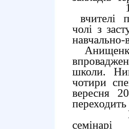
1 вере
вчителі п
чолі з зас
навчально
Анищенко
впроваджен
школи. Ни
чотири спец
вересня 2
переходить
Почесн
семінарі 