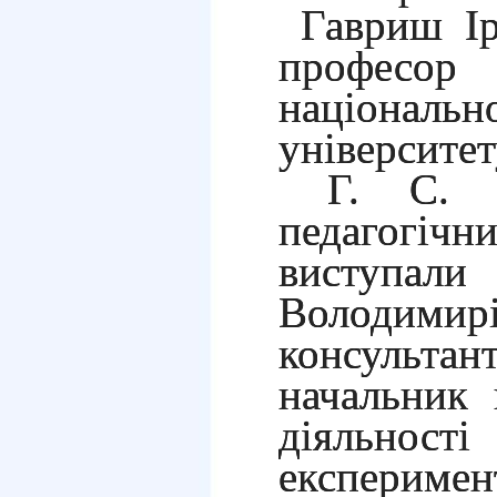
Гавриш Ір
професо
національ
універ
Г. С. Ск
педагогічн
виступали 
Володими
консультан
начальник 
діяльнос
експеримен