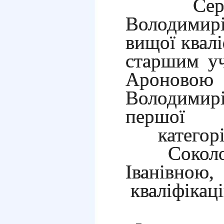
Сергє
Володими
вищої квалі
старшим уч
Ароно
Володими
першої 
катего
Соколов
Іванівною
кваліфікаці
Наук