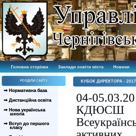
Головна сторінка
Заклади освіти міста
Новини
РОЗДІЛИ САЙТУ
КУБОК ДИРЕКТОРА - 2017
⇒ Нормативна база
04-05.03.2
⇒ Дистанційна освіта
КДЮСШ 
⇒ Нова українська
школа
Всеукраї
⇒ Вступ до першого
класу
активни