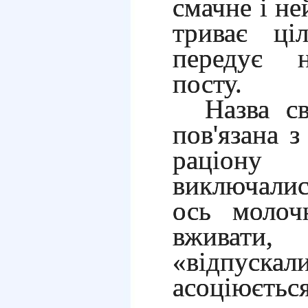
смачне і не
триває ці
передує н
посту.
Назва с
пов'язана з
раціон
виключалис
ось молоч
вживат
«відпускали
асоціюєт