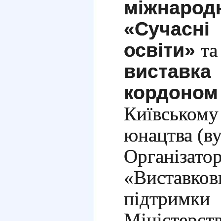
міжнар
«Суча
освіти»
т
вистав
кордоно
Київськом
юнацтва
(ву
Організ
«Вистав
підтри
Міністерс