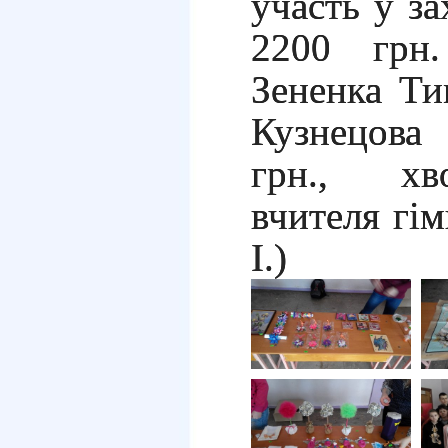
участь у за
2200 грн.
Зененка Ти
Кузнецова
грн., хв
вчителя гім
І.)