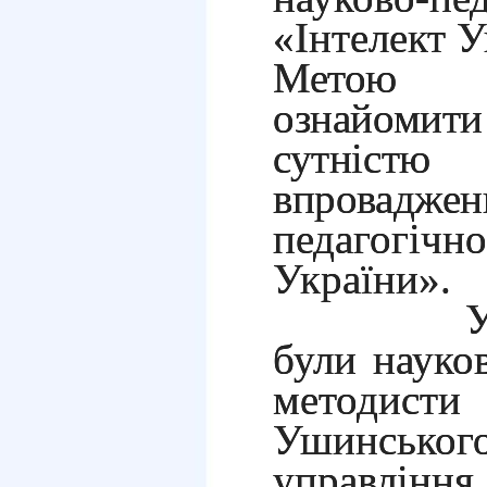
«Інтелект У
Метою 
ознайоми
сутністю 
впров
педагогічно
України».
Учасни
були науков
методисти
Ушинсько
управління 