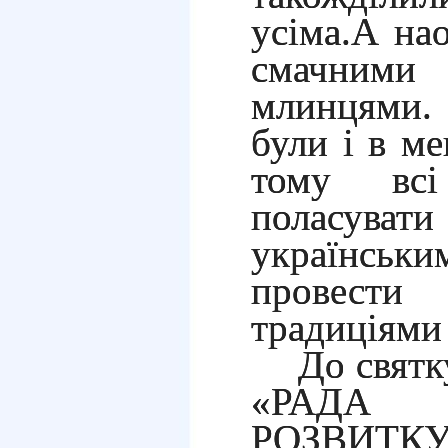
усіма.А на
смачним
млинцями. 
були і в ме
тому вс
поласува
українсь
провести
традиціями
До свят
«РАДА 
РОЗВИТКУ