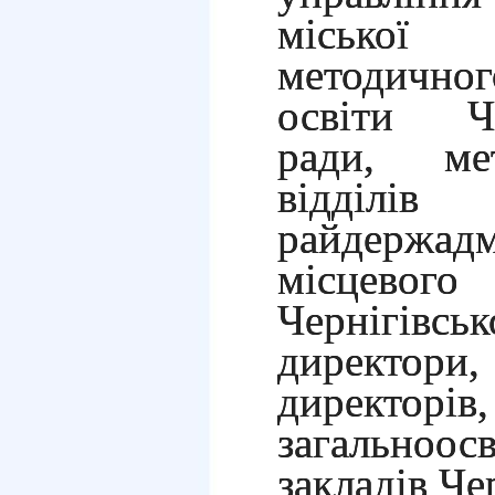
міської 
методичног
освіти Чер
ради, ме
відді
райдержадм
місцевог
Чернігі
директо
директ
загальноо
закладів Чер