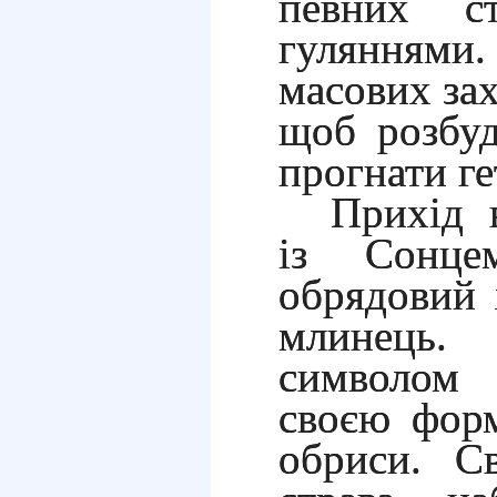
певних с
гуляннями.
масових зах
щоб розбуд
прогнати ге
Прихід 
із Сонце
обрядовий 
млинець. 
символом
своєю фор
обриси. С