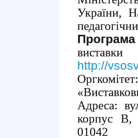
України,
Н
педагогічни
Програма
виставки
http://vso
Оргко
«Виставков
Адреса: ву
корпус В, 
01042