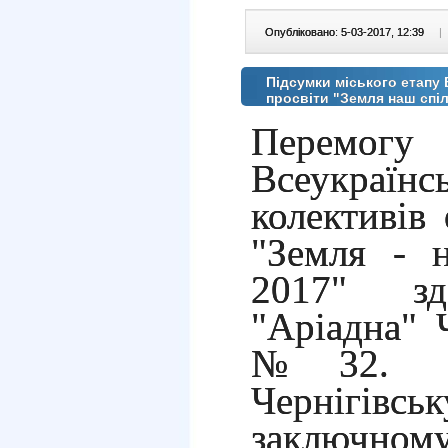
Опубліковано: 5-03-2017, 12:39
|
Підсумки міського етапу 
просвіти "Земля наш спіл
Перемогу 
Всеукраї
колективів 
"Земля - 
2017" здо
"Аріадна" 
№32. Во
Чернігів
заключном