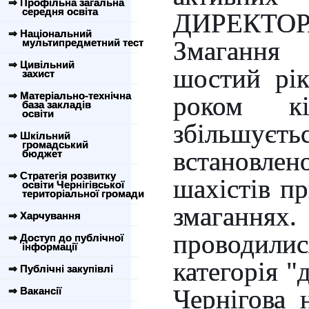
⇒ Профільна загальна
середня освіта
ДИРЕКТОРА
⇒ Національний
Змагання
мультипредметний тест
⇒ Цивільний
шостий рі
захист
⇒ Матеріально-технічна
роком кіл
база закладів
освіти
збільшує
⇒ Шкільний
громадський
встановл
бюджет
⇒ Стратегія розвитку
шахістів п
освіти Чернігівської
територіальної громади
змаган
⇒ Харчування
проводили
⇒ Доступ до публічної
інформації
категорія "
⇒ Публічні закупівлі
Чернігова 
⇒ Вакансії