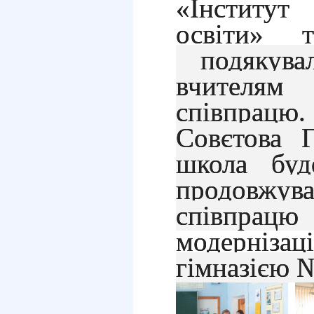
«Інститут 
освіти» 
подякувал
вчителям
співпрацю
Совєтова 
школа буд
продовжува
співпра
модернізаці
гімназією №