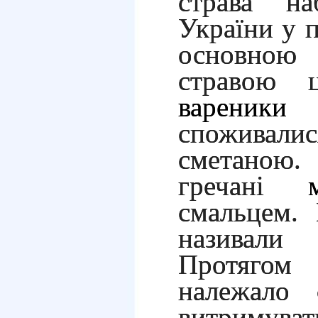
страва на
України у п
основн
стравою 
вареники
з
споживал
сметано
гречані
смальцем.
називал
Протяго
належало 
витримуват