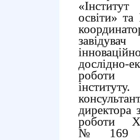
«Інститут 
освіти» та 
координато
завідувач
інновацій
дослідно-е
роботи 
інститу
консультан
директора 
роботи Ха
№ 169 Хар