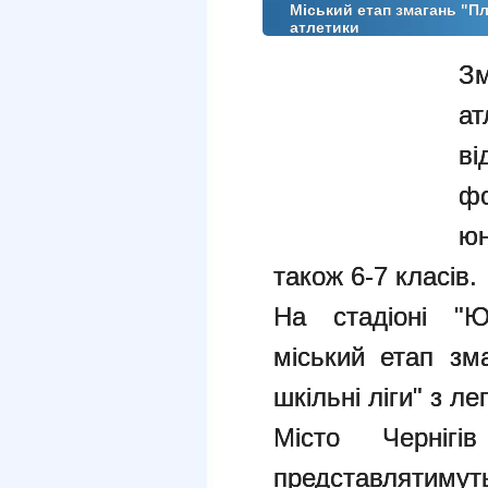
Міський етап змагань "Плі
атлетики
Зм
ат
в
фо
юн
також 6-7 класів.
На стадіоні "Ю
міський етап зма
шкільні ліги" з ле
Місто Черніг
представлят