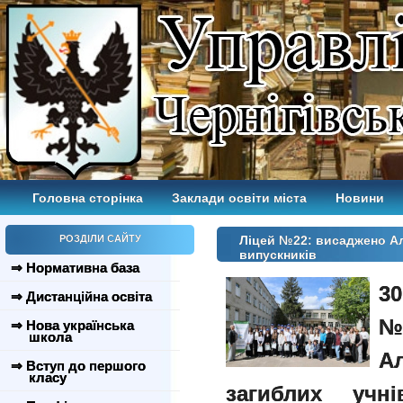
Головна сторінка
Заклади освіти міста
Новини
РОЗДІЛИ САЙТУ
Ліцей №22: висаджено Але
випускників
⇒ Нормативна база
30
⇒ Дистанційна освіта
№
⇒ Нова українська
школа
А
⇒ Вступ до першого
класу
загиблих учн