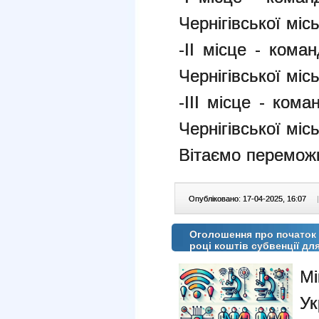
Чернігівської міс
-ІІ місце -
кома
Чернігівської міс
-ІІІ місце -
коман
Чернігівської міс
Вітаємо переможц
Опубліковано: 17-04-2025, 16:07
|
Оголошення про початок 
році коштів субвенції дл
М
У