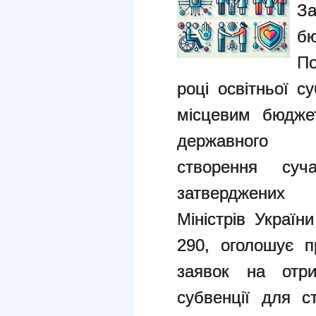
З
бю
По
році освітньої с
місцевим
бюдже
державного
створення
суч
затверджени
Міністрів
Україн
290, оголошує 
заявок на отр
субвенції для 