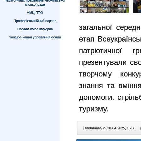
педагогічних працівників Чернігівської
міської ради
НМЦ ПТО
Профорієнтаційний портал
загальної середн
Портал «Моя кар’єра»
етап Всеукраїнсь
Youtube-канал управління освіти
патріотичної г
презентували сво
творчому конку
знання та вміння
допомоги, стріль
туризму.
Опубліковано: 30-04-2025, 15:38
|