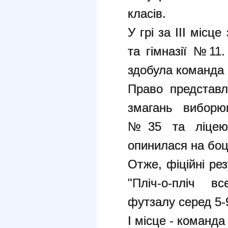
класів.
У грі за ІІІ міс
та гімназії №11.
здобула команда 
Право представл
змагань виборюв
№35 та ліцею
опинилася на боц
Отже, фіційні ре
"Пліч-о-пліч вс
футзалу серед 5-9
І місце - команда