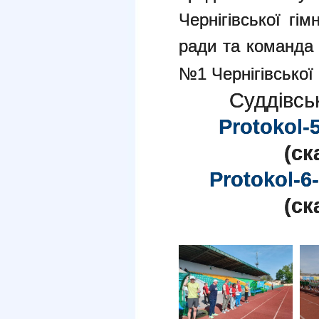
Чернігівської гім
ради та команда 
№1 Чернігівської 
Суддівськ
Protokol-5
(cк
Protokol-6-
(cк