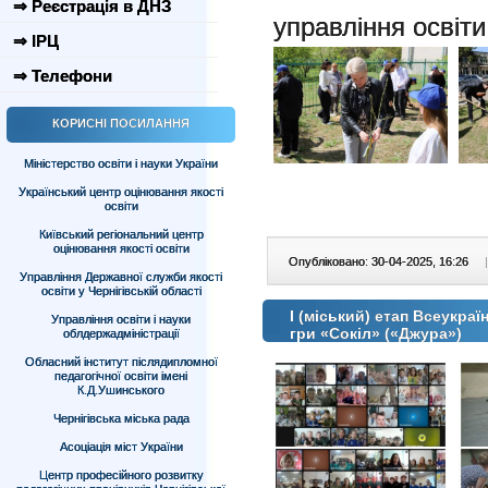
⇒ Реєстрація в ДНЗ
управління освіти
⇒ ІРЦ
⇒ Телефони
КОРИСНІ ПОСИЛАННЯ
Міністерство освіти і науки України
Український центр оцінювання якості
освіти
Київський регіональний центр
оцінювання якості освіти
Опубліковано: 30-04-2025, 16:26
|
Управління Державної служби якості
освіти у Чернігівській області
І (міський) етап Всеукра
Управління освіти і науки
гри «Сокіл» («Джура»)
облдержадміністрації
Обласний інститут післядипломної
педагогічної освіти імені
К.Д.Ушинського
Чернігівська міська рада
Асоціація міст України
Центр професійного розвитку