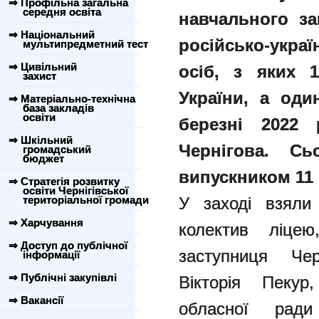
⇒ Профільна загальна
середня освіта
навчального за
⇒ Національний
російсько-укра
мультипредметний тест
⇒ Цивільний
осіб, з яких
захист
України, а оди
⇒ Матеріально-технічна
база закладів
освіти
березні 2022 
⇒ Шкільний
Чернігова. С
громадський
бюджет
випускником 11 
⇒ Стратегія розвитку
освіти Чернігівської
територіальної громади
У заході взяли 
⇒ Харчування
колектив ліцею
⇒ Доступ до публічної
заступниця Чер
інформації
⇒ Публічні закупівлі
Вікторія Пекур
⇒ Вакансії
обласної рад