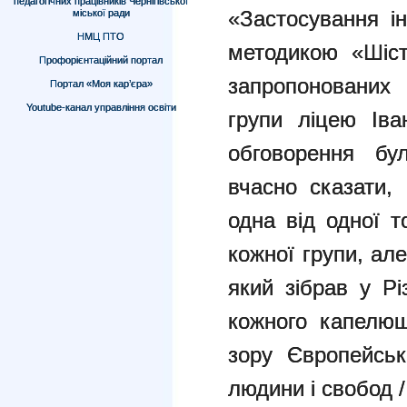
педагогічних працівників Чернігівської
«Застосування і
міської ради
НМЦ ПТО
методикою «Шіс
Профорієнтаційний портал
запропонованих
Портал «Моя кар’єра»
Youtube-канал управління освіти
групи ліцею Іва
обговорення бу
вчасно сказати,
одна від одної т
кожної групи, ал
який зібрав у Рі
кожного капелюш
зору Європейськ
людини і свобод / 