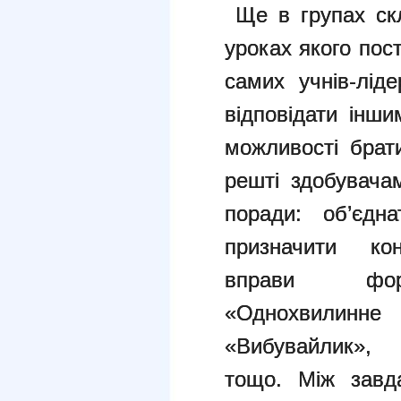
Ще в групах скл
уроках якого пост
самих учнів-лід
відповідати інш
можливості брат
решті здобувача
поради: об’єдн
призначити кон
вправи форм
«Однохвилинне 
«Вибувайлик», 
тощо. Між завда