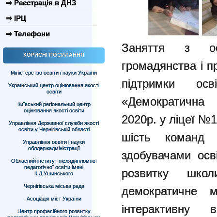
⇒ Реєстрація в ДНЗ
⇒ ІРЦ
⇒ Телефони
Заняття з ос
КОРИСНІ ПОСИЛАННЯ
громадянства і 
Міністерство освіти і науки України
підтримки ос
Український центр оцінювання якості
освіти
«Демократична 
Київський регіональний центр
оцінювання якості освіти
2020р. у ліцеї №1
Управління Державної служби якості
освіти у Чернігівській області
шість команд 
Управління освіти і науки
облдержадміністрації
здобувачами осв
Обласний інститут післядипломної
педагогічної освіти імені
розвитку шк
К.Д.Ушинського
Чернігівська міська рада
демократичне м
Асоціація міст України
інтерактивну
Центр професійного розвитку