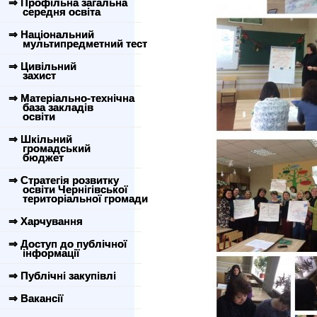
⇒ Профільна загальна
середня освіта
⇒ Національний
мультипредметний тест
⇒ Цивільний
захист
⇒ Матеріально-технічна
база закладів
освіти
⇒ Шкільний
громадський
бюджет
⇒ Стратегія розвитку
освіти Чернігівської
територіальної громади
⇒ Харчування
⇒ Доступ до публічної
інформації
⇒ Публічні закупівлі
⇒ Вакансії