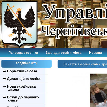
Головна сторінка
Заклади освіти міста
Новини
РОЗДІЛИ САЙТУ
Заняття з елементами тр
⇒ Нормативна база
⇒ Дистанційна освіта
⇒ Нова українська
школа
⇒ Вступ до першого
класу