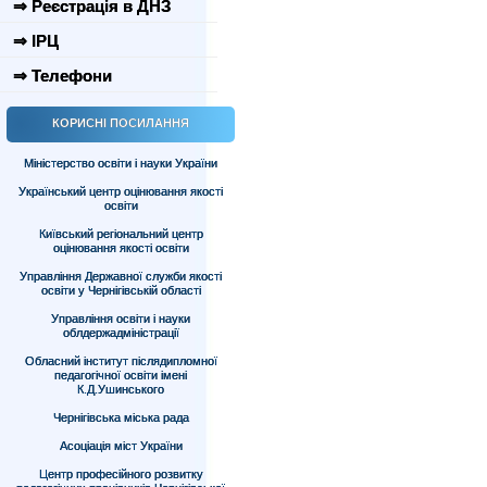
⇒ Реєстрація в ДНЗ
⇒ ІРЦ
⇒ Телефони
КОРИСНІ ПОСИЛАННЯ
Міністерство освіти і науки України
Український центр оцінювання якості
освіти
Київський регіональний центр
оцінювання якості освіти
Управління Державної служби якості
освіти у Чернігівській області
Управління освіти і науки
облдержадміністрації
Обласний інститут післядипломної
педагогічної освіти імені
К.Д.Ушинського
Чернігівська міська рада
Асоціація міст України
Центр професійного розвитку