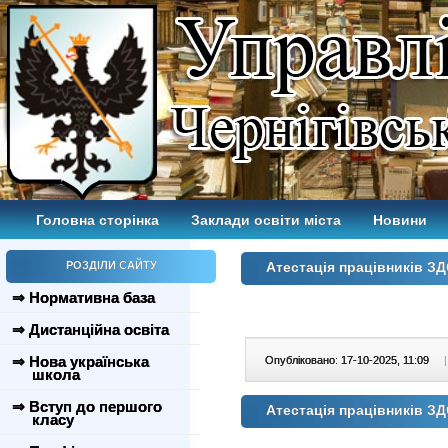
Головна сторінка
Заклади освіти міста
Новини
РОЗДІЛИ САЙТУ
Атестація працівників З
⇒ Нормативна база
⇒ Дистанційна освіта
⇒ Нова українська
Опубліковано: 17-10-2025, 11:09
|
школа
⇒ Вступ до першого
Атестація працівників З
класу