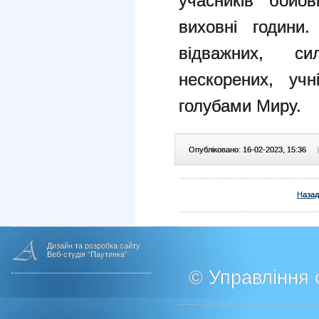
учасників бойов
виховні години.
відважних, с
нескорених, уч
голубами Миру.
Опубліковано: 16-02-2023, 15:36
|
Назад
Дизайн та розробка сайту
Веб-студія "Паутинка"
© Управління о