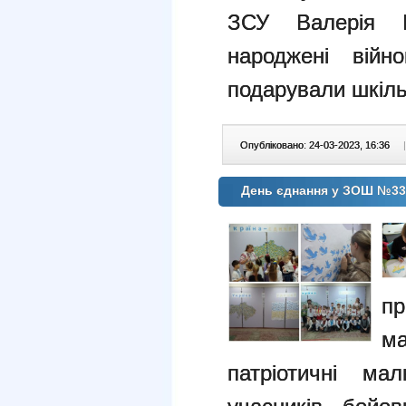
ЗСУ Валерія М
народжені війн
подарували шкільн
Опубліковано: 24-03-2023, 16:36
|
День єднання у ЗОШ №33
п
м
патріотичні м