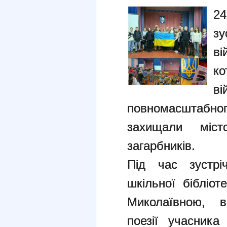
24
з
ві
ко
в
повномасштаб
захищали міст
загарбників.
Під час зустріч
шкільної бібліо
Миколаївною, в
поезії учасника