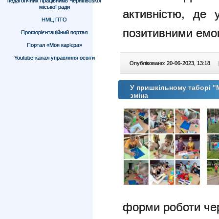
педагогічних працівників Чернігівської
міської ради
активністю, де 
НМЦ ПТО
позитивними емо
Профорієнтаційний портал
Портал «Моя кар’єра»
Youtube-канал управління освіти
Опубліковано: 20-06-2023, 13:18
|
У пришкільному таборі 
зміна
форми роботи чер