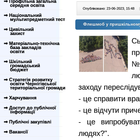
⇒ Профільна загальна
середня освіта
Опубліковано: 23-06-2023, 15:48
|
⇒ Національний
мультипредметний тест
Флешмоб у пришкільному
⇒ Цивільний
захист
С
⇒ Матеріально-технічна
база закладів
пр
освіти
⇒ Шкільний
№
громадський
бюджет
лю
⇒ Стратегія розвитку
освіти Чернігівської
заходу переслідува
територіальної громади
- це справити вр
⇒ Харчування
⇒ Доступ до публічної
- це відчути прич
інформації
- це випробува
⇒ Публічні закупівлі
людях?".
⇒ Вакансії