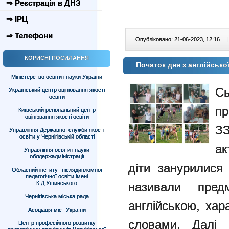
⇒ Реєстрація в ДНЗ
⇒ ІРЦ
⇒ Телефони
Опубліковано: 21-06-2023, 12:16
|
КОРИСНІ ПОСИЛАННЯ
Початок дня з англійськ
Міністерство освіти і науки України
С
Український центр оцінювання якості
освіти
пр
Київський регіональний центр
оцінювання якості освіти
З
Управління Державної служби якості
освіти у Чернігівській області
ак
Управління освіти і науки
облдержадміністрації
діти занурилися
Обласний інститут післядипломної
педагогічної освіти імені
називали предм
К.Д.Ушинського
Чернігівська міська рада
англійською, хар
Асоціація міст України
словами. Далі 
Центр професійного розвитку