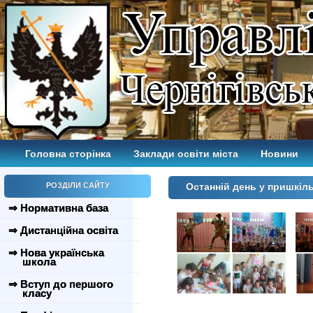
Головна сторінка
Заклади освіти міста
Новини
РОЗДІЛИ САЙТУ
Останній день у пришкіл
⇒ Нормативна база
⇒ Дистанційна освіта
⇒ Нова українська
школа
⇒ Вступ до першого
класу