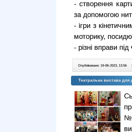
- створення карт
за допомогою нит
- ігри з кінетичн
моторику, посидюч
- різні вправи пі
Опубліковано: 19-06-2023, 13:56
|
Театральна вистава для 
С
пр
№
ви