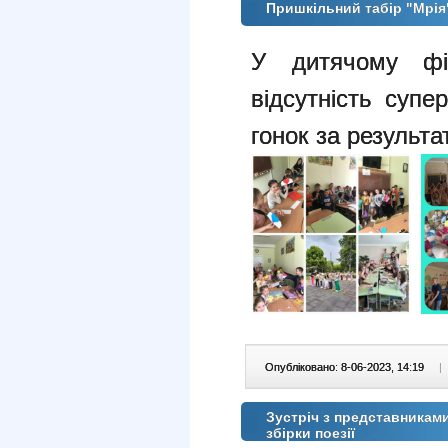
Пришкільний табір "Мрі
У дитячому фіт
відсутність супе
гонок за результа
Опубліковано: 8-06-2023, 14:19
|
Зустріч з представниками
збірки поезії