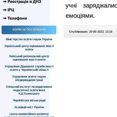
⇒ Реєстрація в ДНЗ
учні заряджали
⇒ ІРЦ
емоціями.
⇒ Телефони
КОРИСНІ ПОСИЛАННЯ
Опубліковано: 20-06-2023, 13:18
|
Міністерство освіти і науки України
Український центр оцінювання якості
освіти
Київський регіональний центр
оцінювання якості освіти
Управління Державної служби якості
освіти у Чернігівській області
Управління освіти і науки
облдержадміністрації
Обласний інститут післядипломної
педагогічної освіти імені
К.Д.Ушинського
Чернігівська міська рада
Асоціація міст України
Центр професійного розвитку