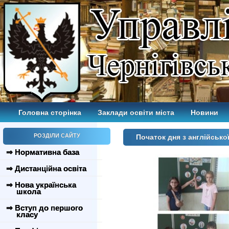
Головна сторінка
Заклади освіти міста
Новини
РОЗДІЛИ САЙТУ
Початок дня з англійськ
⇒ Нормативна база
⇒ Дистанційна освіта
⇒ Нова українська
школа
⇒ Вступ до першого
класу