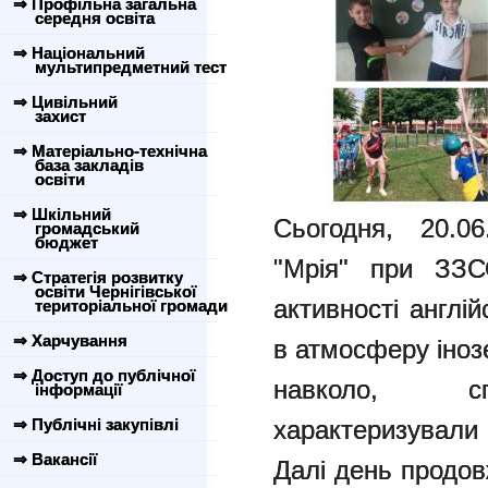
⇒ Профільна загальна
середня освіта
⇒ Національний
мультипредметний тест
⇒ Цивільний
захист
⇒ Матеріально-технічна
база закладів
освіти
⇒ Шкільний
Сьогодня, 20.0
громадський
бюджет
"Мрія" при ЗЗ
⇒ Стратегія розвитку
освіти Чернігівської
активності англі
територіальної громади
⇒ Харчування
в атмосферу іноз
⇒ Доступ до публічної
навколо, спі
інформації
⇒ Публічні закупівлі
характеризували
⇒ Вакансії
Далі день продов