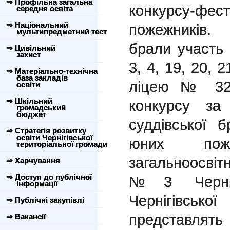
⇒ Профільна загальна
конкурсу-ф
середня освіта
⇒ Національний
пожежників.
мультипредметний тест
брали участь
⇒ Цивільний
захист
3, 4, 19, 20, 
⇒ Матеріально-технічна
база закладів
ліцею № 32.
освіти
⇒ Шкільний
конкурсу за
громадський
бюджет
суддівської 
⇒ Стратегія розвитку
освіти Чернігівської
юних пожеж
територіальної громади
загальноосвіт
⇒ Харчування
⇒ Доступ до публічної
№3 Чернігі
інформації
Чернігівськ
⇒ Публічні закупівлі
представля
⇒ Вакансії