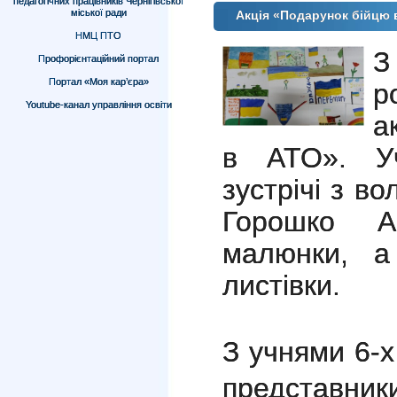
педагогічних працівників Чернігівської
міської ради
Акція «Подарунок бійцю 
НМЦ ПТО
З
Профорієнтаційний портал
Портал «Моя кар’єра»
р
Youtube-канал управління освіти
а
в АТО». Уч
зустрічі з в
Горошко А
малюнки, а
листівки.
З учнями 6-х
представ