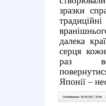
створювали
зразки спра
традиційн
вранішньог
далека кра
серця кожн
раз вс
повернут
Японії –
не
Опубліковано: 26-03-2017, 15:00
|