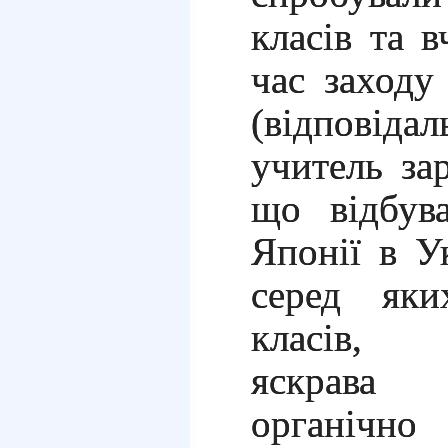
класів та 
час заходу
(відповіда
учитель зар
що відбув
Японії в Ук
серед яки
класів, б
яскрава 
органічн