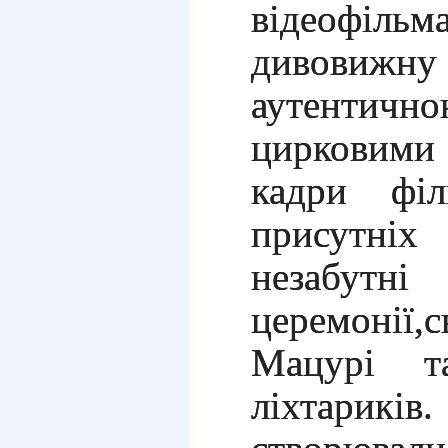
відеофі
дивовижну
аутенти
цирковими
кадри філ
присутн
незабутн
церемонії
Мацурі т
ліхтариків