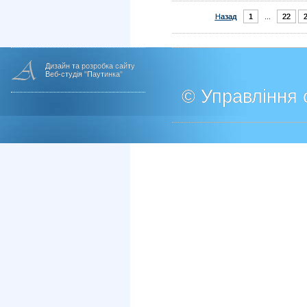
Назад
1
...
22
Дизайн та розробка сайту
Веб-студія "Паутинка"
© Управління о