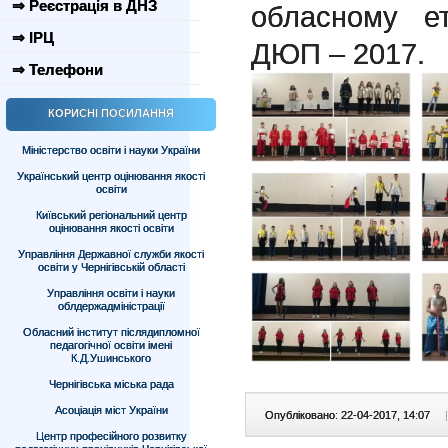
⇒ Реєстрація в ДНЗ
обласному ет
⇒ ІРЦ
ДЮП – 2017.
⇒ Телефони
КОРИСНІ ПОСИЛАННЯ
Міністерство освіти і науки України
Український центр оцінювання якості
освіти
Київський регіональний центр
оцінювання якості освіти
Управління Державної служби якості
освіти у Чернігівській області
Управління освіти і науки
облдержадміністрації
Обласний інститут післядипломної
педагогічної освіти імені
К.Д.Ушинського
Чернігівська міська рада
Асоціація міст України
Опубліковано: 22-04-2017, 14:07
|
Центр професійного розвитку