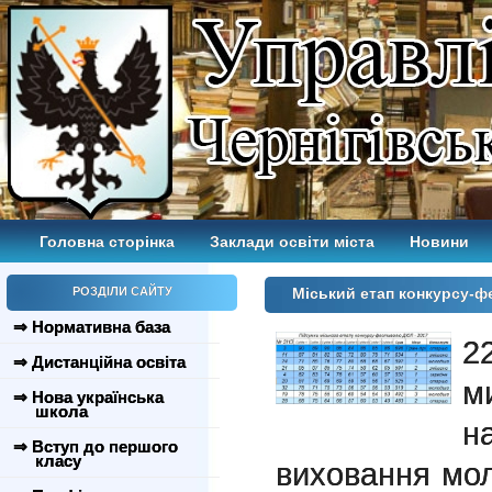
Головна сторінка
Заклади освіти міста
Новини
РОЗДІЛИ САЙТУ
Міський етап конкурсу-
⇒ Нормативна база
2
⇒ Дистанційна освіта
м
⇒ Нова українська
школа
н
⇒ Вступ до першого
класу
виховання мол