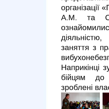
організації 
А.М. та С
ознайомили
діяльністю
заняття з пр
вибухонебе
Наприкінці з
бійцям до 
зроблені вла