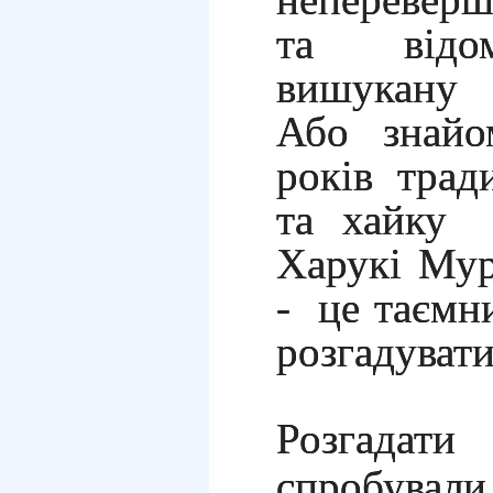
та відом
вишукану 
Або знайо
років трад
та хайку 
Харукі Мур
- це таємн
розгадувати
Розгадати
спробувал