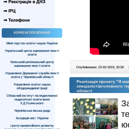
⇒ Реєстрація в ДНЗ
⇒ ІРЦ
⇒ Телефони
КОРИСНІ ПОСИЛАННЯ
Міністерство освіти і науки України
Український центр оцінювання якості
освіти
Київський регіональний центр
оцінювання якості освіти
Опубліковано: 23-03-2019, 20:50
|
Управління Державної служби якості
освіти у Чернігівській області
Реалізація проекту "Я м
Управління освіти і науки
спеціалістівголовного те
облдержадміністрації
області
Обласний інститут післядипломної
педагогічної освіти імені
З
К.Д.Ушинського
Чернігівська міська рада
т
Асоціація міст України
ю
Центр професійного розвитку