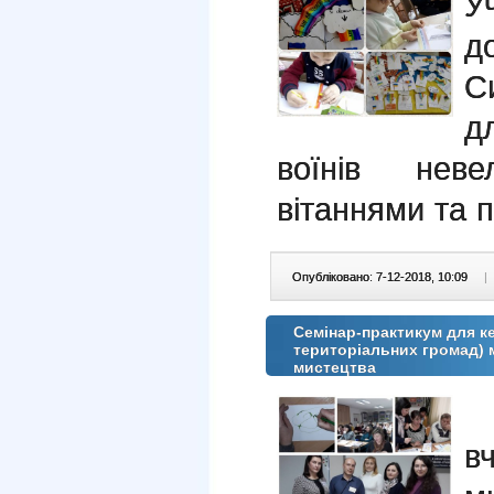
У
д
С
д
воїнів нев
вітаннями та 
Опубліковано: 7-12-2018, 10:09
|
Семінар-практикум для ке
територіальних громад) 
мистецтва
5
в