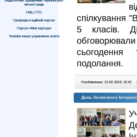
педагогічних працівників Чернігівської
в
міської ради
НМЦ ПТО
спілкування "В
Профорієнтаційний портал
5 класів. Д
Портал «Моя кар’єра»
Youtube-канал управління освіти
обговорюва
сьогодення
подолання.
Опубліковано: 12-02-2019, 10:42
|
День безпечного Інтерне
У
Д
І