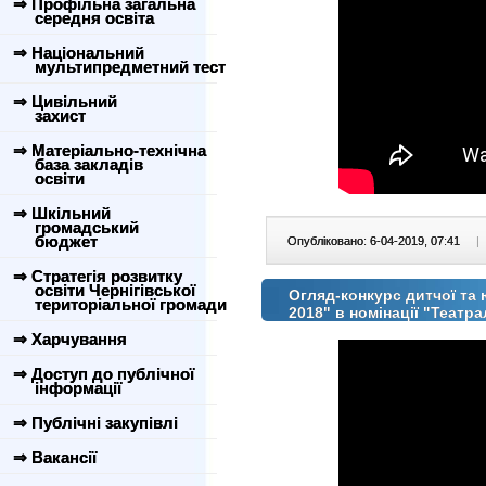
⇒ Профільна загальна
середня освіта
⇒ Національний
мультипредметний тест
⇒ Цивільний
захист
⇒ Матеріально-технічна
база закладів
освіти
⇒ Шкільний
громадський
бюджет
Опубліковано: 6-04-2019, 07:41
|
⇒ Стратегія розвитку
освіти Чернігівської
Огляд-конкурс дитчої та 
територіальної громади
2018" в номінації "Театр
⇒ Харчування
⇒ Доступ до публічної
інформації
⇒ Публічні закупівлі
⇒ Вакансії