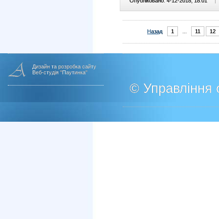
Опубліковано: 4-12-2018, 18:01
|
Назад
1
...
11
12
Дизайн та розробка сайту
Веб-студія "Паутинка"
© Управління о