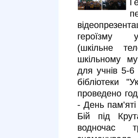
Г
п
відеопрезен
героїзму у
(шкільне тел
шкільному му
для учнів 5-6 
бібліотеки "У
проведено год
- День пам'яті
Бій під Кру
водночас т