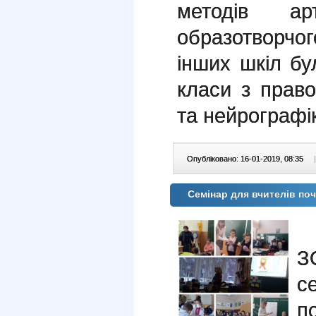
методів ар
образотворчог
інших шкіл бу
класи з прав
та нейрографі
Опубліковано: 16-01-2019, 08:35
|
Семінар для вчителів поч
1
З
с
п