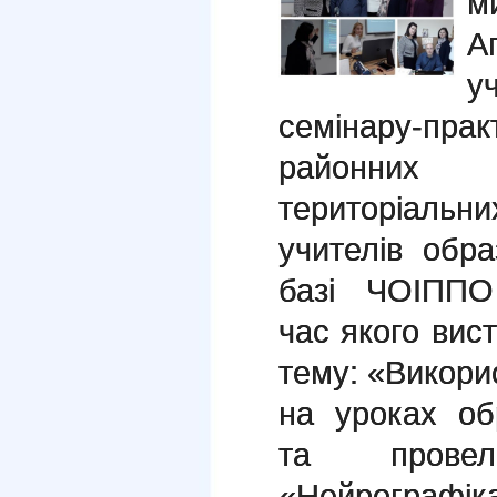
м
А
у
семінару-пра
районних (
територіальни
учителів обр
базі ЧОІППО 
час якого вист
тему: «Викорис
на уроках об
та прове
«Нейрографі