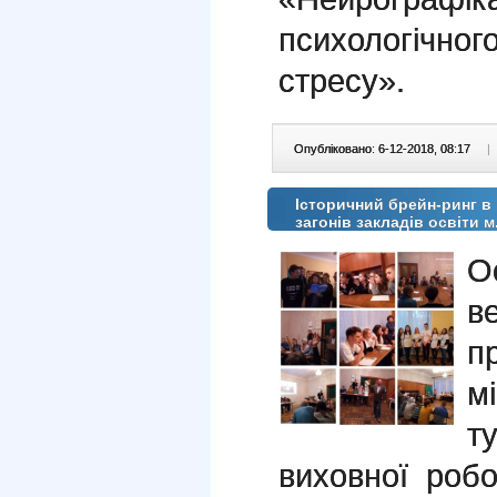
психологічног
стресу».
Опубліковано: 6-12-2018, 08:17
|
Історичний брейн-ринг 
загонів закладів освіти м
О
в
п
м
т
виховної роб