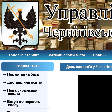
Головна сторінка
Заклади освіти міста
Новини
РОЗДІЛИ САЙТУ
День здоров'я у Чернігів
⇒ Нормативна база
⇒ Дистанційна освіта
⇒ Нова українська
школа
⇒ Вступ до першого
класу