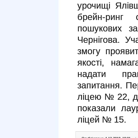
урочищі Ялів
брейн-ринг
пошукових за
Чернігова. У
змогу проявит
якості, нама
надати пра
запитання. П
ліцею № 22, до
показали ла
ліцей № 15.