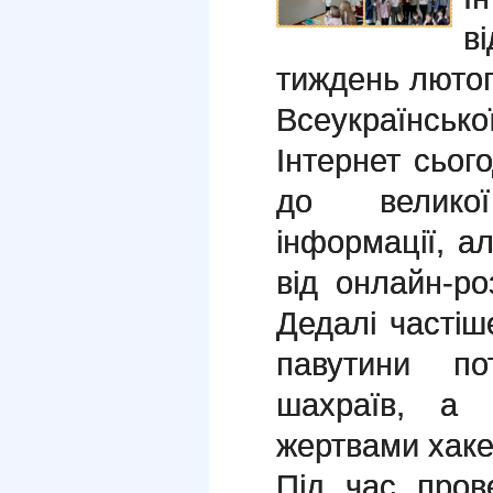
в
тиждень лютог
Всеукраїнсько
Інтернет сього
до великої
інформації, а
від онлайн-ро
Дедалі частіш
павутини по
шахраїв, а 
жертвами хаке
Під час пров