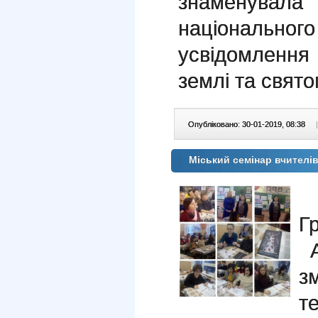
знаменувала
національног
усвідомлення
землі та свято
Опубліковано: 30-01-2019, 08:38
|
Міський семінар вчител
1
Г
А
з
т