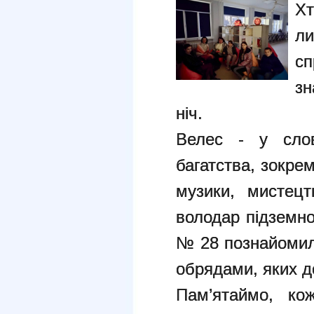
Хт
ли
сп
зн
ніч.
Велес - у слов'
багатства, зокрем
музики, мистецтв
володар підземно
№ 28 познайомили
обрядами, яких 
Пам’ятаймо, ко