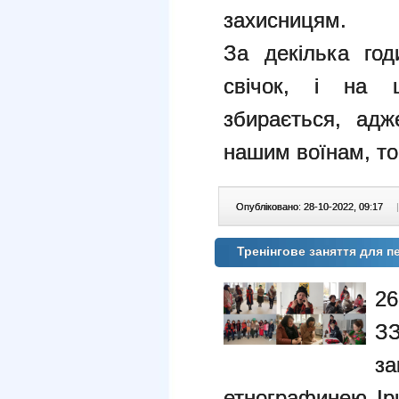
захисницям.
За декілька год
свічок, і на 
збирається, адж
нашим воїнам, то
Опубліковано: 28-10-2022, 09:17
|
Тренінгове заняття для 
26
З
з
етнографинею Ір