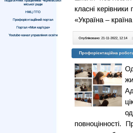
педагогічних працівників Чернігівської
міської ради
класні керівники
НМЦ ПТО
«Україна – країна
Профорієнтаційний портал
Портал «Моя кар’єра»
Youtube-канал управління освіти
Опубліковано: 21-11-2022, 12:14
|
Профорієнтаційна робот
Од
жи
А
ці
од
повноцінності. П