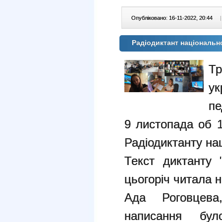
Опубліковано: 16-11-2022, 20:44
|
Радіодиктант національно
Т
у
п
9 листопада об 
Радіодиктанту нац
Текст диктанту 
цьогоріч читала 
Ада Роговцева
написання бул