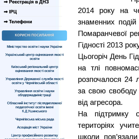
⇒ Реєстрація в ДНЗ
2014 року на ч
⇒ ІРЦ
знаменних подій у
⇒ Телефони
Помаранчевої рев
КОРИСНІ ПОСИЛАННЯ
Гідності 2013 року
Міністерство освіти і науки України
Цьогоріч День Гі
Український центр оцінювання якості
освіти
на тлі повномас
Київський регіональний центр
оцінювання якості освіти
розпочалося 24 л
Управління Державної служби якості
освіти у Чернігівській області
за свою свободу
Управління освіти і науки
облдержадміністрації
від агресора.
Обласний інститут післядипломної
педагогічної освіти імені
К.Д.Ушинського
На підтримку о
Чернігівська міська рада
територіях учит
Асоціація міст України
школи пов’язали
Центр професійного розвитку