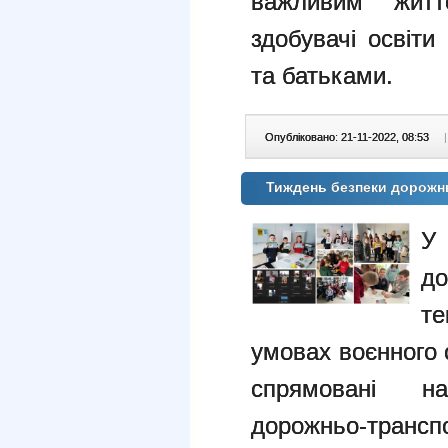
важливим жит
здобувачі освіт
та батьками.
Опубліковано: 21-11-2022, 08:53
|
Тиждень безпеки дорожн
У
до
т
умовах воєнного 
спрямовані н
дорожньо-трансп