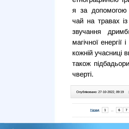
я за допомогою 
чай на травах із
звучання дримб
магічної енергії
кожній учасниці в
також підбадьор
чверті.
Опубліковано: 27-10-2022, 09:19
|
Назад
1
...
6
7