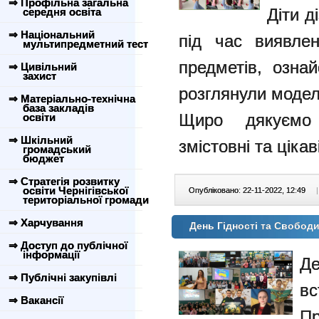
⇒ Профільна загальна
Діти д
середня освіта
⇒ Національний
під час виявле
мультипредметний тест
предметів, озна
⇒ Цивільний
захист
розглянули модел
⇒ Матеріально-технічна
база закладів
Щиро дякуємо
освіти
⇒ Шкільний
змістовні та цікав
громадський
бюджет
⇒ Стратегія розвитку
освіти Чернігівської
Опубліковано: 22-11-2022, 12:49
|
територіальної громади
⇒ Харчування
День Гідності та Свобод
⇒ Доступ до публічної
інформації
Д
⇒ Публічні закупівлі
в
⇒ Вакансії
П