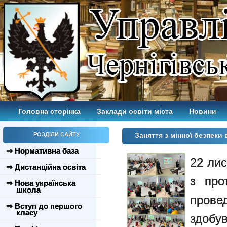
Головна сторінка
Заклади освіти міста
Новини
РОЗДІЛИ САЙТУ
Заняття з мінної безпеки
⇒ Нормативна база
22 ли
⇒ Дистанційна освіта
з про
⇒ Нова українська
школа
прове
⇒ Вступ до першого
класу
здобув