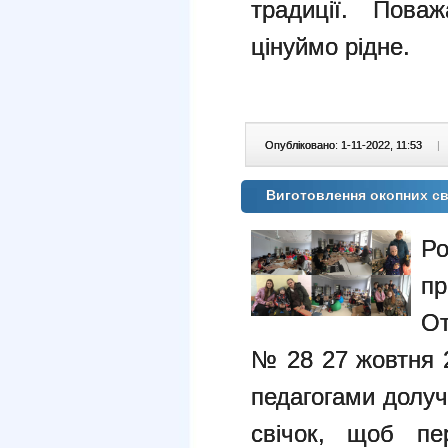
традиції. Пова
цінуймо рідне.
Опубліковано: 1-11-2022, 11:53
|
Виготовлення окопних св
Р
пр
От
№ 28 27 жовтня 2
педагогами долуч
свічок, щоб пе