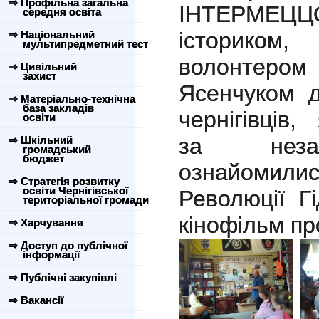
⇒ Профільна загальна
ІНТЕРМЕЦЦО
середня освіта
істориком
⇒ Національний
мультипредметний тест
волонте
⇒ Цивільний
захист
Ясенчуком д
⇒ Матеріально-технічна
база закладів
чернігівців,
освіти
за незал
⇒ Шкільний
громадський
бюджет
ознайомилис
⇒ Стратегія розвитку
освіти Чернігівської
Революції Г
територіальної громади
кінофільм пр
⇒ Харчування
⇒ Доступ до публічної
інформації
⇒ Публічні закупівлі
⇒ Вакансії