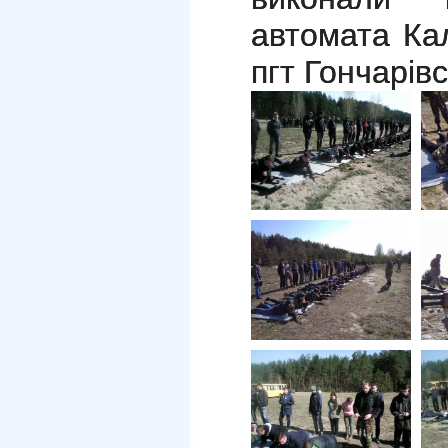
автомата Кал
пгт Гончарів