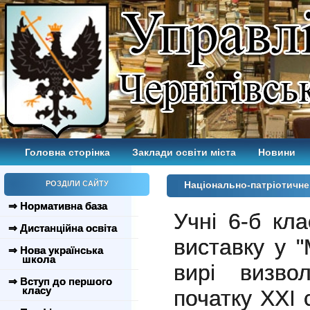
Головна сторінка
Заклади освіти міста
Новини
РОЗДІЛИ САЙТУ
Національно-патріотичне
⇒ Нормативна база
Учні 6-б кл
⇒ Дистанційна освіта
виставку у 
⇒ Нова українська
школа
вирі визво
⇒ Вступ до першого
класу
початку ХХІ 