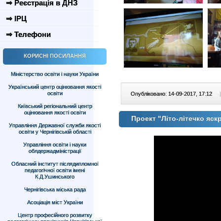
⇒ Реєстрація в ДНЗ
⇒ ІРЦ
⇒ Телефони
КОРИСНІ ПОСИЛАННЯ
Міністерство освіти і науки України
Український центр оцінювання якості
освіти
Опубліковано: 14-09-2017, 17:12
|
Київський регіональний центр
оцінювання якості освіти
Проект "Літо-літечко яскр
Управління Державної служби якості
освіти у Чернігівській області
Управління освіти і науки
облдержадміністрації
Обласний інститут післядипломної
педагогічної освіти імені
К.Д.Ушинського
Чернігівська міська рада
Асоціація міст України
Центр професійного розвитку