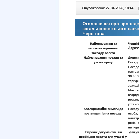
Опубліковано: 27-04-2026, 10:44
|
Оголошення про проведен
загальноосвітнього навч
Чернігова
Найменування та
Черніг
Адрес
місцезнаходження
закладу
освіти
Найменування посади та
Дирек
умови праці
Посадо
Посадо
контра
30.08.
тарифно
заклад
Мініст
впоряд
розряд
устано
Кваліфікаційні вимоги до
Посаду
претендентів на посаду
особа,
магіст
років, 
не пер
Перелік документів, які
Для уча
необхідно подати для участі у
- зая