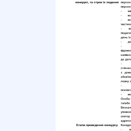
конкурсі, та строк їх подання
персо
персон
- авто
- копі
- копі
частино
- копі
педаго
день їх
- доку
відомо
наявно
до дат
- над
стягне
з дома
обов’я
повну 
- дов
психіа
- моти
Особа 
та/або 
Визна
уповно
сектор
адресо
Етапи проведення конкурсу
Конкурс
- прий