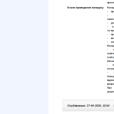
просп
Етапи проведення конкурсу
Конку
- при
- пе
зако
- доп
- озн
та пр
- про
- ви
- опр
Конку
- пе
освіт
освіт
(пись
- пе
ситуа
- пу
план
відпо
випро
Про 
додат
Опубліковано: 27-04-2026, 10:54
|