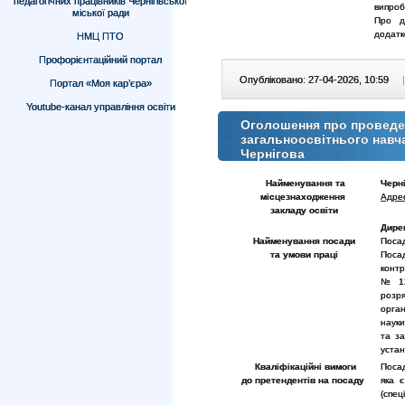
педагогічних працівників Чернігівської
випроб
міської ради
Про д
додатк
НМЦ ПТО
Профорієнтаційний портал
Опубліковано: 27-04-2026, 10:59
|
Портал «Моя кар’єра»
Youtube-канал управління освіти
Оголошення про проведен
загальноосвітнього навч
Чернігова
Найменування та
Черні
місцезнаходження
Адре
закладу
освіти
Дире
Найменування посади
Посад
та умови праці
Поса
контр
№ 12
розря
орган
науки
та за
устан
Кваліфікаційні вимоги
Посад
до претендентів на посаду
яка 
(спец