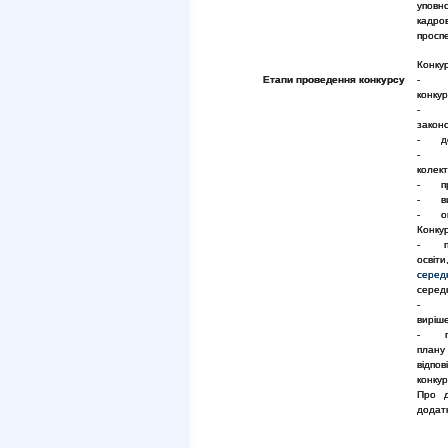
уповн
кадров
проспе
Конкур
Етапи проведення конкурсу
- при
конкур
- пер
закон
- доп
- оз
колек
- про
- виз
- опр
Конкур
- пер
освіт
серед
середн
- пе
виріш
- пуб
плану
відпо
конку
Про д
додат