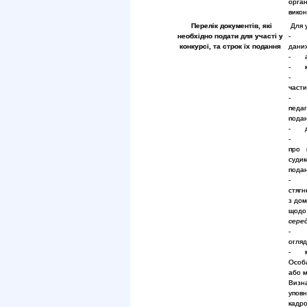
орган
викон
Перелік документів, які
Для у
необхідно подати для участі у
- зая
конкурсі, та строк їх подання
даних
- авт
- ко
- ко
части
- ко
педаг
подан
- до
про 
суди
подан
- н
стягн
з дом
щодо
серед
- до
огляд
- мот
Особа
або м
Визн
упов
кадро