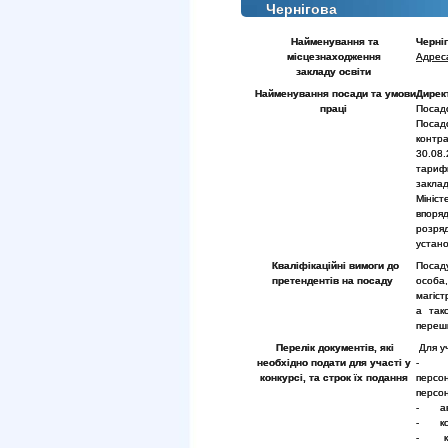
Чернігова
Найменування та
Черніг
місцезнаходження
Адрес
закладу
освіти
Найменування посади та умови
Дирек
праці
Посадо
Посад
контр
30.08
тарифн
закла
Мініс
впоря
розряд
устан
Кваліфікаційні вимоги до
Посад
претендентів на посаду
особа
магіст
а тако
перешк
Перелік документів, які
Для уч
необхідно подати для участі у
- зая
конкурсі, та строк їх подання
персо
персо
- авто
- коп
- копі