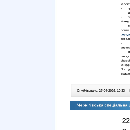
колект
- про
- виз
- опр
Конкур
- пере
освіт
серед
середн
- пер
виріше
- пуб
плану
відпо
конкур
Про д
додатк
Опубліковано: 27-04-2026, 10:33
|
Чернігівська спеціальна
22