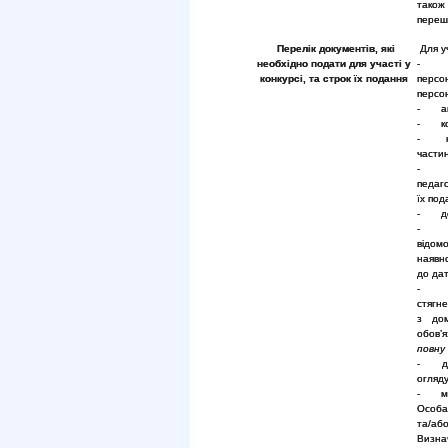
також
переш
Перелік документів, які
Для уч
необхідно подати для участі у
- за
конкурсі, та строк їх подання
перс
персо
- авт
- коп
- коп
частин
- коп
педаго
їх под
- док
відом
наявн
до дат
- на
стягн
з дом
обов’
повну
- дов
огляду
- мот
Особа
та/або
Визн