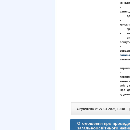
конкурс
- пер
законо
- допу
- озн
колект
- пров
- визн
- опри
Конкур
- пер
середн
загаль
загальн
- пер
виріше
- пуб
перспе
також н
змісту
Про да
додатк
Опубліковано: 27-04-2026, 10:40
|
Оголошення про проведен
загальноосвітнього навч