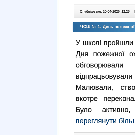
Опубліковано: 20-04-2026, 12:25
|
ЧСШ № 1: День пожежної
У школі пройшли 
Дня пожежної о
обговорювал
відпрацьовували п
Малювали, ство
вкотре перекона
Було активно
переглянути біл