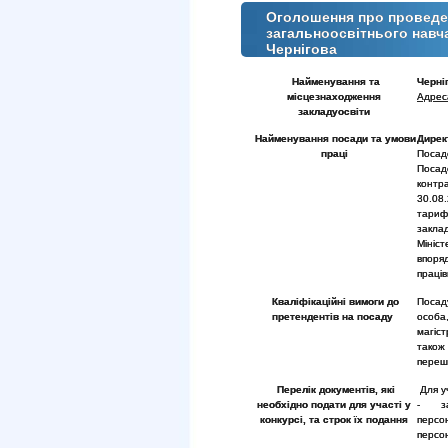
Оголошення про проведен
загальноосвітнього навч
Чернігова
Найменування та
Черні
місцезнаходження
Адрес
закладу
освіти
Найменування посади та умови
Дире
праці
Посад
Посад
контр
30.08
тарифн
закла
Мініс
впоря
праців
Кваліфікаційні вимоги до
Посад
претендентів на посаду
особа
магіст
також
переш
Перелік документів, які
Для уч
необхідно подати для участі у
- зая
конкурсі, та строк їх подання
персо
персо