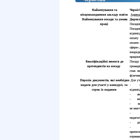
Найменування та
Черніг
місцезнаходження закладу
освіти
Адреса
Найменування посади та умови
Дирек
праці
Посадов
Посадо
відпов
оплату 
оплати 
сфери»
впоряд
працівн
Кваліфікаційні вимоги до
Посаду
претендентів на посаду
громадя
стаж пе
фізични
Перелік документів, які необхідно
Для уча
подати для участі у конкурсі, та
- заяв
строк їх подання
відпов
- автоб
- копі
- копі
не нижч
- коп
педагог
- доку
притяг
отриман