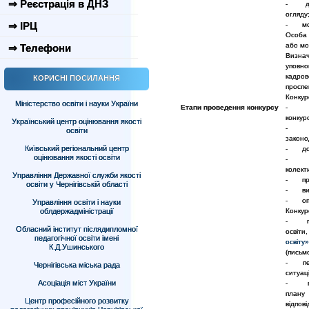
⇒ Реєстрація в ДНЗ
- дові
огляду
⇒ ІРЦ
- моти
Особа 
або мо
⇒ Телефони
Визна
уповно
кадров
КОРИСНІ ПОСИЛАННЯ
проспе
Конкур
Міністерство освіти і науки України
Етапи проведення конкурсу
- прий
конкурс
Український центр оцінювання якості
- пер
освіти
законо
Київський регіональний центр
- допу
оцінювання якості освіти
- озн
колект
Управління Державної служби якості
- пров
освіти у Чернігівській області
- виз
- опри
Управління освіти і науки
облдержадміністрації
Конкур
- пере
Обласний інститут післядипломної
освіти
педагогічної освіти імені
освіту»
К.Д.Ушинського
(письм
- пере
Чернігівська міська рада
ситуац
Асоціація міст України
- публ
плану 
Центр професійного розвитку
відпов