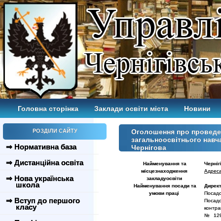
Головна сторінка
Заклади освіти міста
Новини
РОЗДІЛИ САЙТУ
Оголошення про проведен
загальноосвітнього навч
⇒ Нормативна база
Чернігова
⇒ Дистанційна освіта
Найменування та
Черніг
місцезнаходження
Адреса
⇒ Нова українська
закладу
освіти
школа
Найменування посади та
Дирек
умови праці
Посадо
⇒ Вступ до першого
Посадо
класу
контра
№ 1298