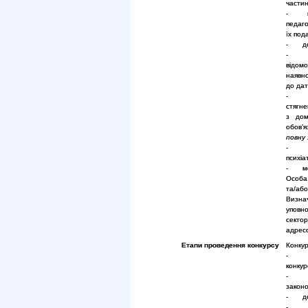
частин
- коп
педаго
їх под
- док
відомо
наявно
до дат
- на
стягне
з дом
обов’
повну 
- до
психіа
- мот
Особа 
та/або
Визна
уповн
сектор
адресо
Етапи проведення конкурсу
Конкур
- при
конкурс
- пер
закон
- допу
- озн