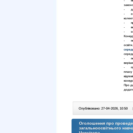
- пер
закон
- доп
- озн
колек
- про
- виз
- опр
Конкур
- пер
освіти
серед
середн
- пер
виріш
- пуб
плану 
відпов
конку
Про д
додат
Опубліковано: 27-04-2026, 10:50
|
Оголошення про проведен
загальноосвітнього навч
Чернігова