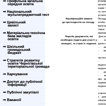
⇒ Профільна загальна
розряд
середня освіта
органі
науки 
⇒ Національний
та зат
мультипредметний тест
устано
Кваліфікаційні вимоги
Посад
⇒ Цивільний
до претендентів на посаду
особа,
захист
магіст
також 
⇒ Матеріально-технічна
перешк
база закладів
Перелік документів, які
Для уч
освіти
необхідно подати для участі у
- заяв
конкурсі, та строк їх подання
даних 
⇒ Шкільний
- авто
громадський
- копі
бюджет
- копі
частин
⇒ Стратегія розвитку
- копі
освіти Чернігівської
педаго
територіальної громади
поданн
- доку
⇒ Харчування
-
п
про пр
⇒ Доступ до публічної
судимо
інформації
поданн
- на
⇒ Публічні закупівлі
стягне
з дом
⇒ Вакансії
обов’я
загаль