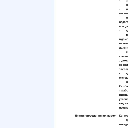
- авт
- коп
- коп
частин
- коп
педаго
їх под
- док
-
п
відомо
наявно
дати п
- над
стягн
з дом
обов’я
загал
- дов
огляду
- мот
Особа 
та/або
Визнач
уповн
кадров
проспе
Етапи проведення конкурсу
Конкур
- прий
конкур