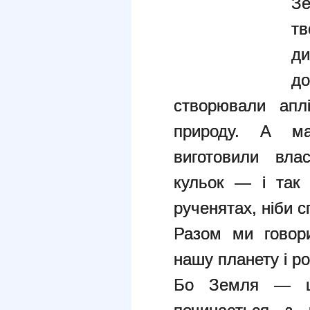
Зе
тв
д
д
створювали апл
природу. А ма
виготовили влас
кульок — і так 
рученятах, ніби 
Разом ми говор
нашу планету і р
Бо Земля — це