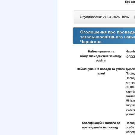
Про дат
Опубліковано: 27-04-2026, 10:47
|
Оголошення про проведен
загальноосвітнього навч
Чернігова
Найменування та
Черніг
місцезнаходження закладу
Адрес
освіти
Найменування посади та умови
Дире
праці
Посад
Посад
контр
30.08
тарифн
закла
Мініс
впоря
розря
устан
Кваліфікаційні вимоги до
Посад
претендентів на посаду
особа
магіст