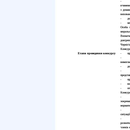
- над
вчиненн
з дома
вихова
- дові
- моти
Особа 
моральн
Визначе
довірен
Чернігі
Конкурс
Етапи проведення конкурсу
- прийн
- пере
вимога
- допу
- озна
предста
- пров
- визн
- опри
Конкурс
- пере
зокрема
нормати
- пер
ситуаці
- публ
розвитк
членів 