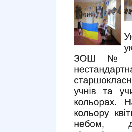
У
у
ЗОШ № 5
нестандартн
старшокласн
учнів та уч
кольорах. 
кольору кві
небом, д