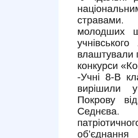
національ
стравами.
молодших ш
учнівського
влаштували п
конкурси «Ко
-Учні 8-В к
вирішили у
Покрову від
Седнєва. 
патріотич
об’єднан