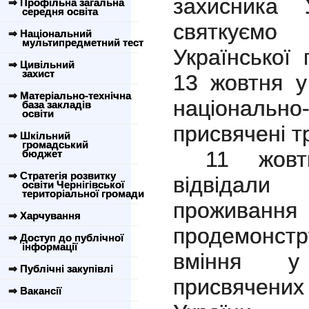
захисника 
⇒ Профільна загальна
середня освіта
святкуємо 
⇒ Національний
мультипредметний тест
Української 
⇒ Цивільний
захист
13 жовтня 
⇒ Матеріально-технічна
національно
база закладів
освіти
присвячені т
⇒ Шкільний
громадський
11 жовт
бюджет
⇒ Стратегія розвитку
відвідал
освіти Чернігівської
територіальної громади
проживанн
⇒ Харчування
продемонстр
⇒ Доступ до публічної
інформації
вміння у 
⇒ Публічні закупівлі
присвячени
⇒ Вакансії