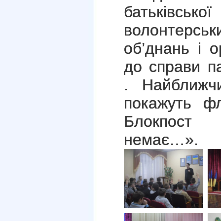
батьківсь
волонтерс
об’днань і о
до справи п
. Найближч
покажуть ф
Блокпост 
немає…».