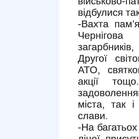
військово-п
відбулися так
-Вахта пам’
Чернігова
загарбників,
Другої світ
АТО, святков
акції тощ
задоволення
міста, так 
слави.
-На багатьох
ліцеї, прису