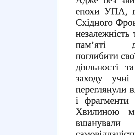
Адже без зви
епохи УПА, г
Східного Фрон
незалежність 
пам’яті да
поглибити свої
діяльності т
заходу учні
переглянули 
і фрагменти 
Хвилиною мо
вшанували
самовідда