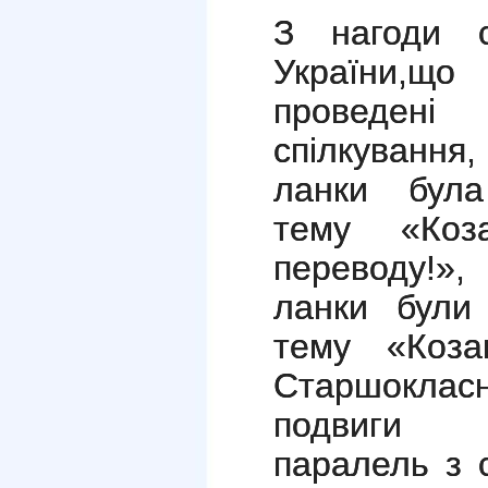
З нагоди с
України,щ
проведені
спілкування
ланки була 
тему «Коз
переводу!»
ланки були
тему «Козак
Старшокла
подвиги к
паралель з 