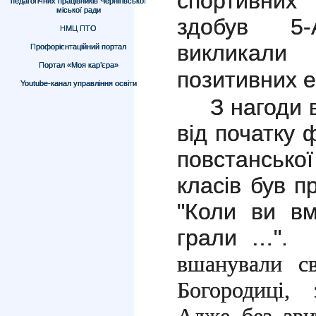
спортивних
педагогічних працівників Чернігівської
міської ради
здобув 5-
НМЦ ПТО
викликал
Профорієнтаційний портал
Портал «Моя кар’єра»
позитивних е
Youtube-канал управління освіти
З нагоди 
від початку 
повстансько
класів був п
"Коли ви в
грали …".
П
вшанували с
Богородиці, 