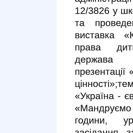
12/3
826 у шк
та проведе
виставка «
права дит
держава є
презентації 
цінності»;
те
«Україна - 
«Мандруєм
години, ур
засідання 