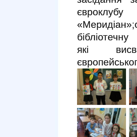
євроклубу
«Меридіан»;
бібліотечн
які висв
європейськог