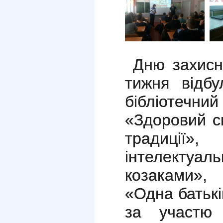
Дню захисни
тижня відбу
бібліотечн
«Здоровий сп
традиці
інтелектуал
козаками»,
«Одна батькі
за участю 