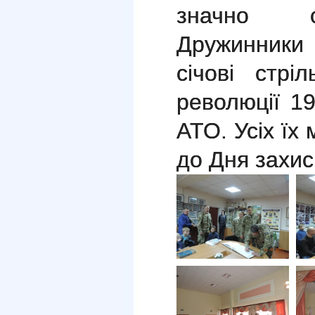
значно си
Дружинники 
січові стріл
революції 19
АТО. Усіх їх
до Дня захис