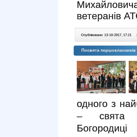
Михайлови
ветеранів АТ
Опубліковано: 13-10-2017, 17:21
|
Посвята першокласників 
одного з на
– свята П
Богородиц