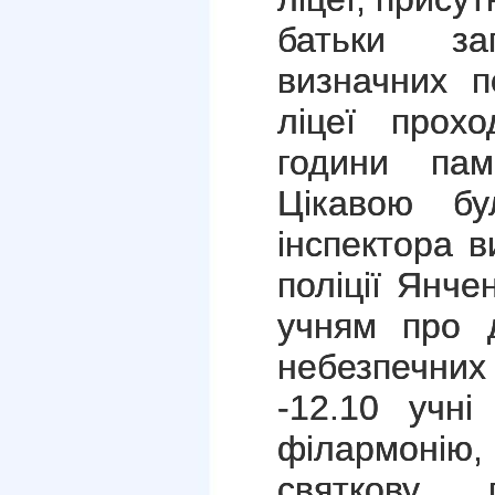
батьки за
визначних п
ліцеї прохо
години пам’
Цікавою бул
інспектора в
поліції Янче
учням про д
небезпечних 
-12.10 учні
філармоні
святкову