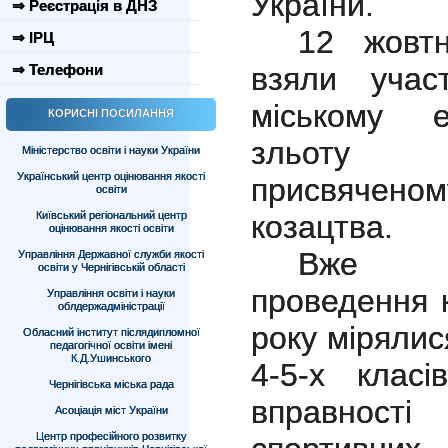
України.
⇒ Реєстрація в ДНЗ
12 жовтн
⇒ ІРЦ
взяли учас
⇒ Телефони
міському е
КОРИСНІ ПОСИЛАННЯ
зльоту тур
Міністерство освіти і науки України
Український центр оцінювання якості
присвячено
освіти
козацтва.
Київський регіональний центр
оцінювання якості освіти
Вже т
Управління Державної служби якості
освіти у Чернігівській області
проведення 
Управління освіти і науки
облдержадміністрації
року мірялис
Обласний інститут післядипломної
педагогічної освіти імені
К.Д.Ушинського
4-5-х класів
Чернігівська міська рада
вправност
Асоціація міст України
Центр професійного розвитку