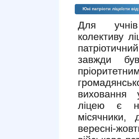
Юні патріоти ліцеїсти ві
Для учнів
колективу л
патріотичн
завжди бу
пріоритетни
громадянсько
виховання 
ліцею є на
місячники, 
вересні-жов