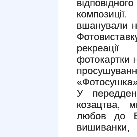
відповідного
композиці
вшанували н
Фотовиста
рекреації
фотокартки н
просушуванн
«Фотосушка»
У передден
козацтва, 
любов до Б
вишиванки