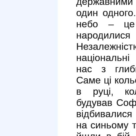
державними
один одного
небо – це 
народилис
Незалежні
національні
нас з глиби
Саме ці коль
в руці, к
будував Софі
відбивалися
на синьому т