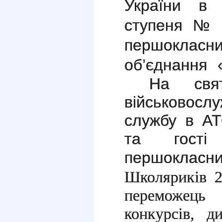
України в 
ступеня № 
першокласни
об’єднання 
На свято
військовосл
службу в АТ
та гості 
першокласни
Школяриків 2
переможець 
конкурсів, д