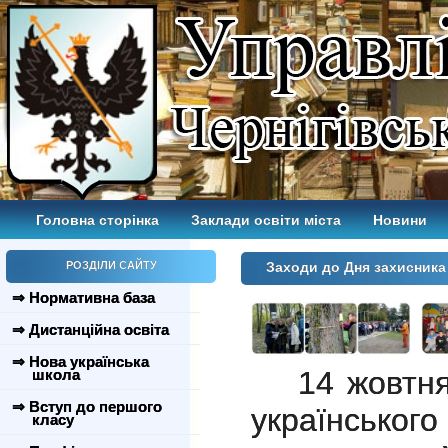
Головна сторінка
Заклади освіти міста
Новини
РОЗДІЛИ САЙТУ
Заходи до Дня захисника
⇒ Нормативна база
⇒ Дистанційна освіта
⇒ Нова українська
14 жовтн
школа
⇒ Вступ до першого
українськ
класу