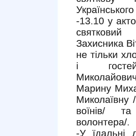
Українського
-13.10 у акт
святкови
Захисника Ві
не тільки хло
і гостей
Миколайов
Марину Миха
Миколаївну 
воїнів/ т
волонтера/.
-У їдальні 