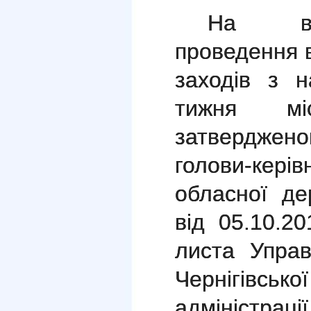
На ви
проведення в
заходів з н
тижня міс
затвердже
голови-ке
обласної де
від 05.10.20
листа Управ
Чернігівськ
адміністрації