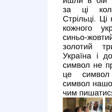
йшли в бій 
за ці кол
Стрільці. Ці
кожного ук
синьо-жовти
золотий т
Україна і д
символ не п
це символ 
символ нашо
чим пишатися