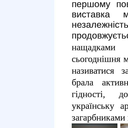
першому пов
виставка м
незалеж
продовжуєтьс
нащадками 
сьогоднішня м
називатися з
брала актив
гідності, д
українську а
загарбниками 